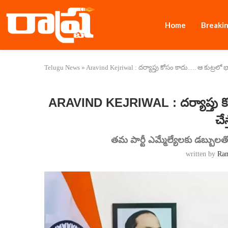
Home
Breaki
Telugu News
»
Aravind Kejriwal : దర్యాప్తు కోసం కాదు…. ఆ కుట్రలో భ
ARAVIND KEJRIWAL : దర్యాప్తు కోస
చే
తమ పార్టీ ఎమ్మేల్యేలకు డబ్బు
written by
Ra