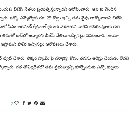
ేసేందుకు బీజేపీ నేతలు ప్రయత్నిస్తున్నారని ఆరోపించారు. ఆప్ కు చెందిన
ు. ఒక్కో ఎమ్మెల్యేకు రూ. 25 కోట్లు ఇచ్చి తమ వైపు లాక్కోవాలని బీజేపీ
లో సీఎం అరవింద్ కేజ్రీవాల్ జైలుకు వెళతారని వారిని బెదిరింపులకు గురి
యేలు తమతో టచ్‌లో ఉన్నారని బీజేపీ నేతలు చెప్పినట్టు వివరించారు. ఆయా
డా ఇస్తామని హామీ ఇచ్చినట్టు ఆరోపణలు చేశారు.
ల్ ట్వీట్ చేశారు. లిక్కర్ స్కామ్ పై దర్యాప్తు కోసం తనను అరెస్టు చేయడం లేదని
కొన్నారు. గత తొమ్మిదేళ్లలో తమ ప్రభుత్వాన్ని కూల్చేందుకు ఎన్నో కుట్రలు
0