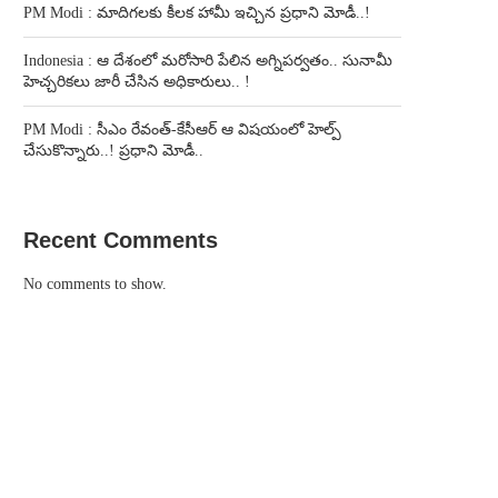
PM Modi : మాదిగలకు కీలక హామీ ఇచ్చిన ప్రధాని మోడీ..!
Indonesia : ఆ దేశంలో మరోసారి పేలిన అగ్నిపర్వతం.. సునామీ
హెచ్చరికలు జారీ చేసిన అధికారులు.. !
PM Modi : సీఎం రేవంత్-కేసీఆర్ ఆ విషయంలో హెల్ప్
చేసుకొన్నారు..! ప్రధాని మోడీ..
Recent Comments
No comments to show.