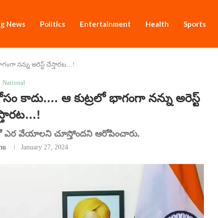
ng News
Politics
Entertainment
Health
Sports
ాగంగా నన్ను అరెస్ట్ చేస్తారట…!
National
ం కాదు…. ఆ కుట్రలో భాగంగా నన్ను అరెస్ట్
స్తారట…!
లతో ఎర వేయాలని చూస్తోందని ఆరోపించారు.
mu
January 27, 2024