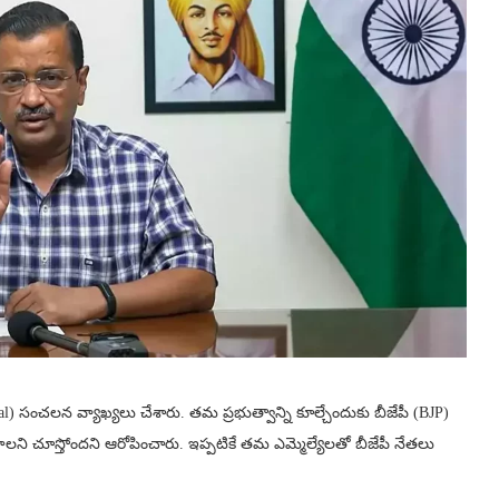
jriwal) సంచలన వ్యాఖ్యలు చేశారు. తమ ప్రభుత్వాన్ని కూల్చేందుకు బీజేపీ (BJP)
యాలని చూస్తోందని ఆరోపించారు. ఇప్పటికే తమ ఎమ్మెల్యేలతో బీజేపీ నేతలు