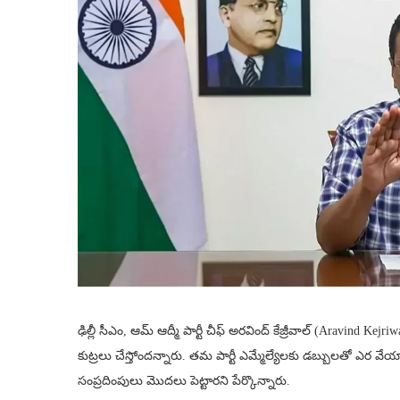
ఢిల్లీ సీఎం, ఆమ్ ఆద్మీ పార్టీ చీఫ్ అరవింద్ కేజ్రీవాల్ (Aravind Ke
కుట్రలు చేస్తోందన్నారు. తమ పార్టీ ఎమ్మేల్యేలకు డబ్బులతో ఎర వే
సంప్రదింపులు మొదలు పెట్టారని పేర్కొన్నారు.