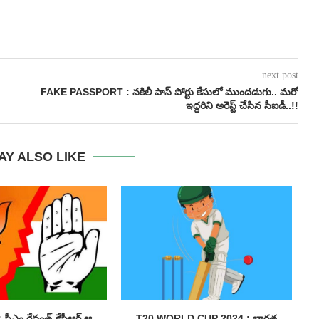
next post
FAKE PASSPORT : నకిలీ పాస్ పోర్టు కేసులో ముందడుగు.. మరో
ఇద్దరిని అరెస్ట్ చేసిన సీఐడీ..!!
AY ALSO LIKE
సీఎం రేవంత్-కేసీఆర్ ఆ
T20 WORLD CUP 2024 : భారత