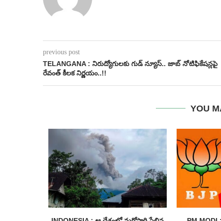
previous post
TELANGANA : నిరుద్యోగులకు గుడ్ న్యూస్.. జాబ్ నోటిఫికేషన్లపై
రేవంత్ కీలక నిర్ణయం..!!
YOU M
ంగాణ నుంచే
INDONESIA : ఆ దేశంలో మరోసారి పేలిన
PM MODI : 