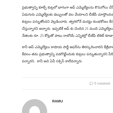
ప్రభుత్వాన్ని కూల్చే కుట్రలో భాగంగా ఆప్ ఎమ్మెల్యేలను కొనుగోలు చ
ఏడుగురు ఎమ్మెల్యేలకు డబ్బులతో వల వేయాలని బీజేపీ చూస్తోందన్నార
కుట్రలు పన్నుతోందని వెల్లడించారు. త్వరలోనే మద్యం కుంభకోణం కేసు
చేస్తున్నారని అన్నారు. ఇప్పటికే ఆప్ కు చెందిన 21 మంది ఎమ్మెల్
నేతలకు రూ. 25 కోట్లతో పాటు రాబోయే ఎన్నికల్లో బీజేపీ టికెట్ కూ
కానీ ఆప్ ఎమ్మెల్యేలు కాషాయ పార్టీ ఆఫర్‌ను తిరస్కరించారని కేజ్రీవా
కేవలం తమ ప్రభుత్వాన్ని పడగొట్టేందుకు కుట్రలు పన్నుతున్నారని పేర్
పన్నారని.. కానీ అవి ఏవీ సక్సెస్ కాలేదన్నారు.
0 comment
RAMU