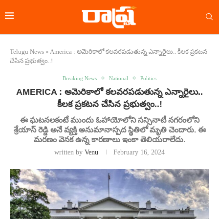
Telugu News
»
America : అమెరికాలో కలవరపడుతున్న ఎన్నారైలు.. కీలక ప్రకటన
చేసిన ప్రభుత్వం..!
Breaking News
National
Politics
AMERICA : అమెరికాలో కలవరపడుతున్న ఎన్నారైలు..
కీలక ప్రకటన చేసిన ప్రభుత్వం..!
ఈ ఘటనలకంటే ముందు ఓహాయోలోని సన్సినాటీ నగరంలోని
శ్రేయాస్ రెడ్డి అనే వ్యక్తి అనుమానాస్పద స్థితిలో మృతి చెందారు. ఈ
మరణం వెనక ఉన్న కారణాలు ఇంకా తెలియరాలేదు.
written by
Venu
February 16, 2024