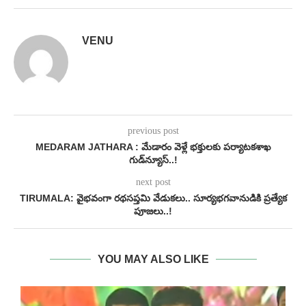
VENU
previous post
MEDARAM JATHARA : మేడారం వెళ్లే భక్తులకు‌ పర్యాటకశాఖ
గుడ్‌న్యూస్..!
next post
TIRUMALA: వైభవంగా రథసప్తమి వేడుకలు.. సూర్యభగవానుడికి ప్రత్యేక
పూజలు..!
YOU MAY ALSO LIKE