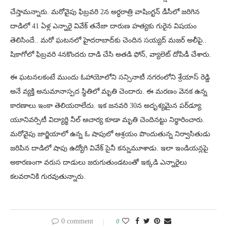
చేస్తామన్నారు. మరోవైపు ఫిబ్రవరి 2న అర్ధరాత్రి వాషింగ్టన్ డీసీలో జరిగిన
దాడిలో 41 ఏళ్ల ఎన్నారై వివేక్ తనేజా దారుణ హత్యకు గురైన విషయం
తెలిసిందే.. మరో ఘటనలో హైదరాబాద్‌కు చెందిన సయ్యద్ మజర్ అలీపై..
షికాగోలో ఫిబ్రవరి 4నకొందరు దాడి చేసి అతడి ఫోన్, వ్యాలెట్ దోపిడీ చేశారు.
ఈ ఘటనలకంటే ముందు ఓహాయోలోని సన్సినాటీ నగరంలోని శ్రేయాస్ రెడ్డి
అనే వ్యక్తి అనుమానాస్పద స్థితిలో మృతి చెందారు. ఈ మరణం వెనక ఉన్న
కారణాలు ఇంకా తెలియరాలేదు. ఇక జనవరి 30న అదృశ్యమైన పర్‌డ్యూ
యూనివర్సిటీ విద్యార్థి నీల్ ఆచార్య కూడా మృతి చెందినట్టు నిర్థారించారు.
మరోవైపు జార్జియాలో ఉన్న ఓ షాపులో ఆశ్రయం పొందుతున్న నిర్వాసితుడు
జరిపిన దాడిలో షాపు ఉద్యోగి వివేక్ సైనీ కన్నుమూశాడు. ఇలా ఇండియన్లపై
అకారణంగా వరుస దాడులు జరుగుతుండటంతో ఇక్కడి ఎన్నారైలు
కలవరానికి గురవుతున్నారు.
0 comment
0