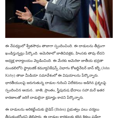
ఈ నేపథ్యంలో శ్వేతసౌధం తాజాగా స్పందించింది. ఈ దాడులను తీవ్రంగా
ఖండిస్తున్నట్లు పేర్కొంది. అమెరికాలో జాతివివక్షకు, హింసకు తావు లేదని
అధ్యక్ష కార్యాలయం వెల్లడించింది. ఈ మేరకు అమెరికా జాతీయ భద్రతా
మండలిలోని స్ట్రాటజిక్ కమ్యూనికేషన్స్ విభాగం కోఆర్డినేటర్ జాన్ కర్బీ (John
Kirby) తాజా మీడియా సమావేశంలో ఈ విషయాలను పేర్కొన్నారు.
భారతీయులపై జరుగుతున్న దాడుల గురించి విలేకరులు అడిగిన ప్రశ్నలపై
స్పందించిన ఆయన.. జాతి, ప్రాంతం, స్త్రీపురుష భేదాలు సహా మరే ఇతర
కారణాలతో జరిగే దాడులైనా క్షమార్హం కాదని పేర్కొన్నారు.
ఈ దాడులను అరికట్టేందుకు బైడెన్ (Biden) ప్రభుత్వం పలు చర్యలు
తీసుకుంటోందని తెలిపారు. ఈ దాడుల కారకులకు కఠిన శిక్షలు పడేలా