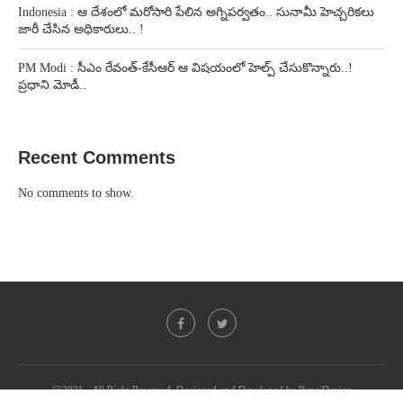
Indonesia : ఆ దేశంలో మరోసారి పేలిన అగ్నిపర్వతం.. సునామీ హెచ్చరికలు
జారీ చేసిన అధికారులు.. !
PM Modi : సీఎం రేవంత్-కేసీఆర్ ఆ విషయంలో హెల్ప్ చేసుకొన్నారు..!
ప్రధాని మోడీ..
Recent Comments
No comments to show.
@2021 - All Right Reserved. Designed and Developed by
PenciDesign