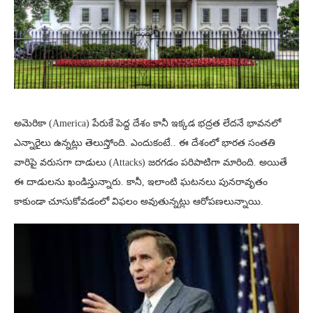
అమెరికా (America) పేరుకే పెద్ద దేశం కానీ ఇక్కడ భద్రత లేదనే భావనలో
ఎన్నారైలు ఉన్నట్లు తెలుస్తోంది. ఎందుకంటే.. ఈ దేశంలో భారత సంతతి
వారిపై వరుసగా దాడులు (Attacks) జరగడం పరిపాటిగా మారింది. అయితే
ఈ దాడులను ఖండిస్తున్నారు. కానీ, ఇలాంటి ఘటనలు పునరావృతం
కాకుండా చూసుకోవడంలో విఫలం అవుతున్నట్లు ఆరోపణలున్నాయి.