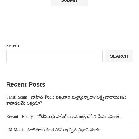
Search
SEARCH
Recent Posts
Sahiti Scam : సాహితీ కేసుని పక్కదారి మళ్లిస్తున్నారా? లక్ష్మీ నారాయణని
కాపాడటమే లక్ష్యమా?
Revanth Reddy : నోటీసులపై షాకింగ్స్ కామెంట్స్ చేసిన సీఎం రేవంత్..!
PM Modi : మాదిగలకు కీలక హామీ ఇచ్చిన ప్రధాని మోడీ..!