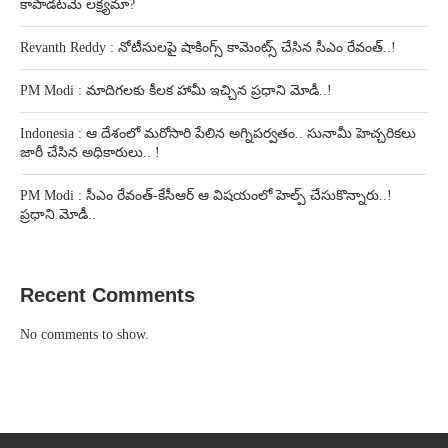
కాపాడటమే లక్ష్యమా?
Revanth Reddy : నోటీసులపై షాకింగ్స్ కామెంట్స్ చేసిన సీఎం రేవంత్..!
PM Modi : మాదిగలకు కీలక హామీ ఇచ్చిన ప్రధాని మోడీ..!
Indonesia : ఆ దేశంలో మరోసారి పేలిన అగ్నిపర్వతం.. సునామీ హెచ్చరికలు
జారీ చేసిన అధికారులు.. !
PM Modi : సీఎం రేవంత్-కేసీఆర్ ఆ విషయంలో హెల్ప్ చేసుకొన్నారు..!
ప్రధాని మోడీ..
Recent Comments
No comments to show.