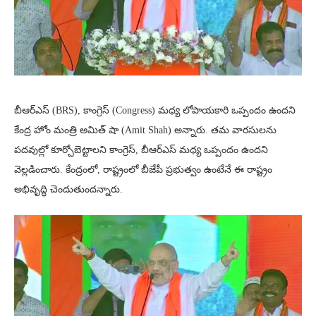
బీఆర్ఎస్ (BRS), కాంగ్రెస్‌ (Congress) మధ్య లోపాయకారి ఒప్పందం ఉందని
కేంద్ర హోం మంత్రి అమిత్ షా (Amit Shah) అన్నారు. తమ వారసులను
పదవుల్లో కూర్చోబెట్టాలని కాంగ్రెస్‌, బీఆర్ఎస్ మధ్య ఒప్పందం ఉందని
వెల్లడించారు. కేంద్రంలో, రాష్ట్రంలో బీజేపీ ప్రభుత్వం ఉంటేనే ఈ రాష్ట్రం
అభివృద్ధి చెందుతుందన్నారు.