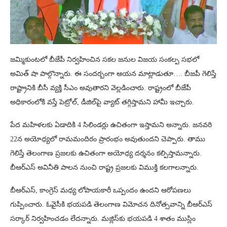
జమ్మికుంటలో బీజేపీ నిర్వహించిన సకల జనుల విజయ సంకల్ప సభలో
అమిత్ షా పాల్గొన్నారు. ఈ సందర్బంగా ఆయన మాట్లాడుతూ…. బీజపీ గెలిస్తే
రాష్ట్రానికి బీసీ వ్యక్తి సీఎం అవుతారని వెల్లడించారు. రాష్ట్రంలో బీజేపీ
అధికారంలోకి వస్తే పెట్రోల్‌, డీజిల్‌పై వ్యాట్‌ తగ్గిస్తామని హామీ ఇచ్చారు.
పేద మహిళలకు ఏడాదికి 4 సిలిండర్లు ఉచితంగా ఇస్తామని అన్నారు. జనవరి
22న అయోధ్యలో రామమందిరం ప్రారంభం అవుతుందని చెప్పారు. తాము
గెలిస్తే తెలంగాణ ప్రజలకు ఉచితంగా అయోధ్య దర్శనం కల్పిస్తామన్నారు.
బీఆర్ఎస్ అవినీతి పాలన నుంచి రాష్ట్ర ప్రజలకు విముక్తి కలగాలన్నారు.
బీఆర్ఎస్, కాంగ్రెస్‌ మధ్య లోపాయకారీ ఒప్పందం ఉందని ఆరోపణలు
గుప్పించారు. ఓవైసీకి భయపడి తెలంగాణ విమోచన దినోత్సవాన్ని బీఆర్ఎస్
సర్కార్ నిర్వహించడం లేదన్నారు. మజ్లిస్‌కు భయపడి 4 శాతం ముస్లిం