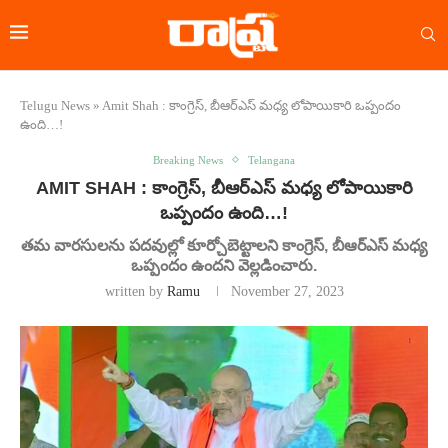
Telugu News
»
Amit Shah : కాంగ్రెస్, బీఆర్ఎస్ మధ్య లోపాయికారి ఒప్పందం
ఉంది…!
Breaking News
Telangana
AMIT SHAH : కాంగ్రెస్, బీఆర్ఎస్ మధ్య లోపాయికారి
ఒప్పందం ఉంది…!
తమ వారసులను పదవుల్లో కూర్చోబెట్టాలని కాంగ్రెస్‌, బీఆర్ఎస్ మధ్య
ఒప్పందం ఉందని వెల్లడించారు.
written by
Ramu
November 27, 2023