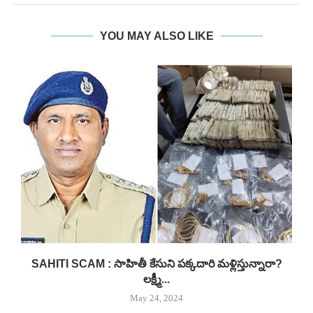
YOU MAY ALSO LIKE
..
SAHITI SCAM : సాహితీ కేసుని పక్కదారి మళ్లిస్తున్నారా?
లక్ష్మీ...
May 24, 2024