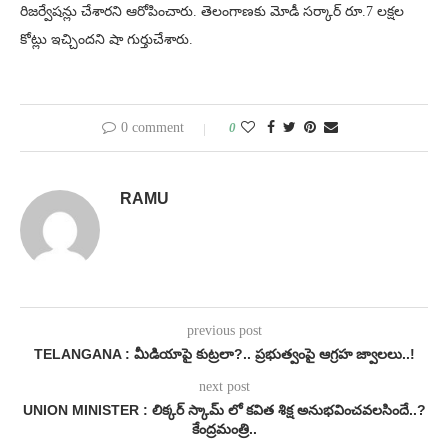
రిజర్వేషన్లు చేశారని ఆరోపించారు. తెలంగాణకు మోడీ సర్కార్‌ రూ.7 లక్షల
కోట్లు ఇచ్చిందని షా గుర్తుచేశారు.
0 comment
0
RAMU
previous post
TELANGANA : మీడియాపై కుట్రలా?.. ప్రభుత్వంపై ఆగ్రహ జ్వాలలు..!
next post
UNION MINISTER : లిక్కర్ స్కామ్ లో కవిత శిక్ష అనుభవించవలసిందే..?
కేంద్రమంత్రి..