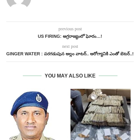
previous post
US FIRING: అగ్రరాజ్యంలో ఘోరం…!
next post
GINGER WATER : పరగడుపున అల్లం వాటర్.. ఆరోగ్యానికి ఎంతో బెటర్..!
YOU MAY ALSO LIKE