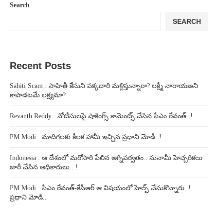
Search
SEARCH
Recent Posts
Sahiti Scam : సాహితీ కేసుని పక్కదారి మళ్లిస్తున్నారా? లక్ష్మీ నారాయణని
కాపాడటమే లక్ష్యమా?
Revanth Reddy : నోటీసులపై షాకింగ్స్ కామెంట్స్ చేసిన సీఎం రేవంత్..!
PM Modi : మాదిగలకు కీలక హామీ ఇచ్చిన ప్రధాని మోడీ..!
Indonesia : ఆ దేశంలో మరోసారి పేలిన అగ్నిపర్వతం.. సునామీ హెచ్చరికలు
జారీ చేసిన అధికారులు.. !
PM Modi : సీఎం రేవంత్-కేసీఆర్ ఆ విషయంలో హెల్ప్ చేసుకొన్నారు..!
ప్రధాని మోడీ..