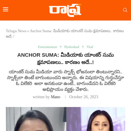
Telugu News
»
Anchor Suma: మీడియాకు యాంకర్ సుమ క్షమాపణలు.. కారణం
అదే..!
Entertainment
Hyderabad
Viral
ANCHOR SUMA: మీడియాకు యాంకర్ సుమ
క్షమాపణలు.. కారణం అదే..!
యాంకర్ సుమ మీడియా వారు స్నాక్స్‌ భోజనంలా తింటున్నారని..
స్నాక్స్‌లా తింటే బాగుంటుందని అన్నారు. ఈ విషయాన్ని గుర్తుచేస్తూ
ఓ విలేకరి అలా అనకుండా ఉంటే.. బాగుండేదని ఓ విలేకరి
అభిప్రాయం వ్యక్తం చేశారు.
written by
Mano
October 26, 2023