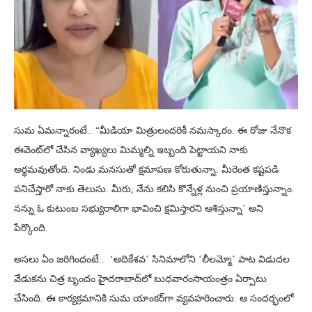
సుమ ఏమన్నారంటే.. “మీడియా మిత్రులందరికీ నమస్కారం. ఈ రోజు నేనొక
ఈవెంట్‌లో చేసిన వ్యాఖ్యలు మిమ్మల్ని ఇబ్బంది పెట్టాయని నాకు
అర్థమవుతోంది. నిండు మనసుతో క్షమాపణ కోరుతున్నా. మీరెంత కష్టపడి
పనిచేస్తారో నాకు తెలుసు. మీరు, నేను కలిసి కొన్నేళ్ల నుంచి ప్రయాణిస్తున్నాం.
నన్ను ఓ కుటుంబ సభ్యురాలిగా భావించి క్షమిస్తారని ఆశిస్తున్నా’ అని
పేర్కొంది.
అసలు ఏం జరిగిందంటే.. ‘ఆదికేశవ’ సినిమాలోని ‘లీలమ్మో’ పాట విడుదల
వేడుకను చిత్ర బృందం హైదరాబాద్‌లో బుధవారంసాయంత్రం ఏర్పాటు
చేసింది. ఈ కార్యక్రమానికి సుమ యాంకర్‌గా వ్యవహరించారు. ఆ సందర్భంలో