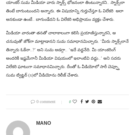
యాంకర్ సుమ మీడియా వారు స్నాక్స్‌ భోజనంలా తింటున్నారని.. స్నాక్స్‌లా
తింటే బాగుంటుందని అన్నారు. ఈ విషయాన్ని గుర్తుచేస్తూ ఓ విలేకరి అలా
అనకుండా ఉంటే.. బాగుండేదని ఓ విలేకరి అభిప్రాయం వ్యక్తం చేశారు.
మీడియా వారంతా తనతో చాలాకాలంగా కలిసి ప్రయాణిస్తున్నారని, ఆ
చనువుతో జోక్‌గా మాట్లాడానని సుమ సమాధానమిచ్చారు. ‘మీరు స్నాక్స్‌లానే
తిన్నారు ఓకేనా..?’ అని సుమ అడగ్గా.. ‘ఇదే వద్దనేది. మీ యాంకరింగ్
అందరికీ ఇష్టమేగానీ మీడియా విషయంలో ఇలాంటివి వద్దు..’ అని సదరు
విలేకరి ఘాటుగా సమాధానమిచ్చారు. దీంతో ఓ వీడియోలో సారీ చెప్ప్తూ
సుమ ట్విట్టర్ (x)లో వీడియోను రిలీజ్ చేశారు.
0 comment
0
MANO