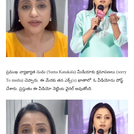
ప్రముఖ వ్యాఖ్యాత సుమ (Suma Kanakala) మీడియాకు క్షమాపణలు (sorry
To media) చెప్పారు. ఈ మేరకు తన ఎక్స్‌(x) ఖాతాలో ఓ వీడియోను పోస్ట్
చేశారు. ప్రస్తుతం ఈ వీడియో నెట్టింట వైరల్ అవుతోంది.