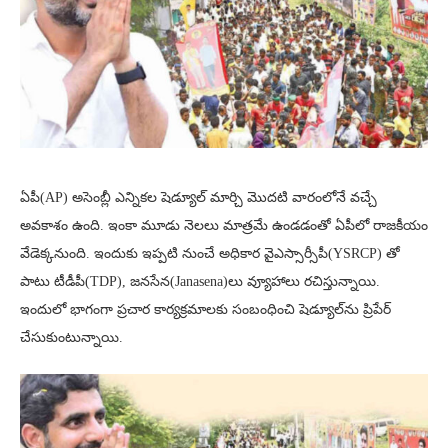
ఏపీ(AP) అసెంబ్లీ ఎన్నికల షెడ్యూల్ మార్చి మొదటి వారంలోనే వచ్చే
అవకాశం ఉంది. ఇంకా మూడు నెలలు మాత్రమే ఉండడంతో ఏపీలో రాజకీయం
వేడెక్కనుంది. ఇందుకు ఇప్పటి నుంచే అధికార వైఎస్సార్సీపీ(YSRCP) తో
పాటు టీడీపీ(TDP), జనసేన(Janasena)లు వ్యూహాలు రచిస్తున్నాయి.
ఇందులో భాగంగా ప్రచార కార్యక్రమాలకు సంబంధించి షెడ్యూల్‌ను ప్రిపేర్
చేసుకుంటున్నాయి.