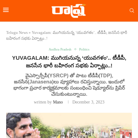
Telugu News
»
Yuvagalam: ముగియనున్న ‘యువగళం’.. టీడీపీ, జనసేన భారీ
బహిరంగ సభకు ఏర్పాట్లు..!
Andhra Pradesh
Politics
YUVAGALAM: ముగియనున్న ‘యువగళం’.. టీడీపీ,
జనసేన భారీ బహిరంగ సభకు ఏర్పాట్లు..!
వైఎస్సార్సీపీ(YSRCP) తో పాటు టీడీపీ(TDP),
జనసేన(Janasena)లు వ్యూహాలు రచిస్తున్నాయి. ఇందులో
భాగంగా ప్రచార కార్యక్రమాలకు సంబంధించి షెడ్యూల్‌ను ప్రిపేర్
చేసుకుంటున్నాయి.
written by
Mano
December 3, 2023