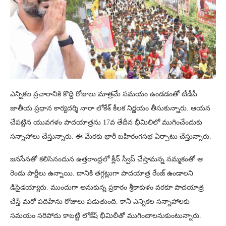
ఎన్నికల ప్రచారానికి కొద్ది రోజులు మాత్రమే సమయం ఉండడంతో టీడీపీ
జాతీయ ప్రధాన కార్యదర్శి నారా లోకేశ్ కీలక నిర్ణయం తీసుకున్నారు. ఆయన
చేపట్టిన యువగళం పాదయాత్రను 17వ తేదీన భీమిలిలో ముగించేందుకు
సన్నాహాలు చేస్తున్నారు. ఈ మేరకు భారీ బహిరంగసభ ఏర్పాటు చేస్తున్నారు.
జనసేనతో కలిసినందున ఉత్తరాంధ్రలో క్లీన్ స్వీప్ చేస్తామన్న నమ్మకంతో ఆ
రెండు పార్టీలు ఉన్నాయి. దానికి తగ్గట్లుగా పాదయాత్ర రేంజ్ ఉండాలని
డిసైడయ్యారు. ముందుగా అనుకున్న ప్రకారం శ్రీకాకుళం వరకూ పాదయాత్ర
చేస్తే మరో పదిహేను రోజులు పడుతుంది. కానీ ఎన్నికల సన్నాహాలకు
సమయం సరిపోదు కాబట్టి లోకేష్ భీమిలీతో ముగించాలనుకుంటున్నారు.