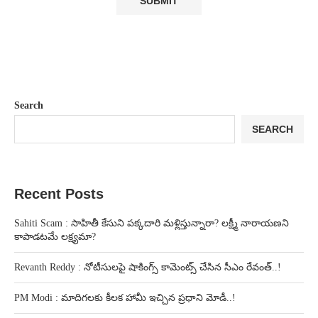
Search
SEARCH
Recent Posts
Sahiti Scam : సాహితీ కేసుని పక్కదారి మళ్లిస్తున్నారా? లక్ష్మీ నారాయణని
కాపాడటమే లక్ష్యమా?
Revanth Reddy : నోటీసులపై షాకింగ్స్ కామెంట్స్ చేసిన సీఎం రేవంత్..!
PM Modi : మాదిగలకు కీలక హామీ ఇచ్చిన ప్రధాని మోడీ..!