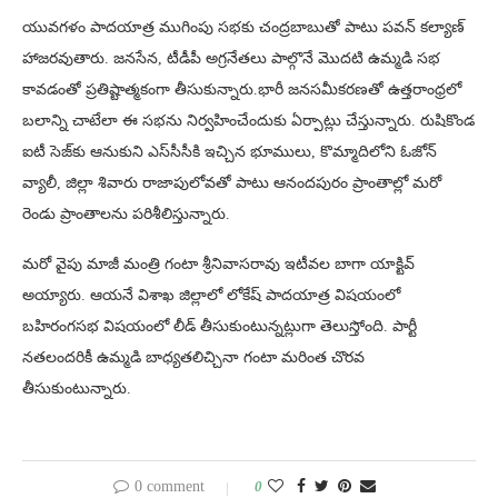
యువగళం పాదయాత్ర ముగింపు సభకు చంద్రబాబుతో పాటు పవన్ కల్యాణ్
హాజరవుతారు. జనసేన, టీడీపీ అగ్రనేతలు పాల్గొనే మొదటి ఉమ్మడి సభ
కావడంతో ప్రతిష్టాత్మకంగా తీసుకున్నారు.భారీ జనసమీకరణతో ఉత్తరాంధ్రలో
బలాన్ని చాటేలా ఈ సభను నిర్వహించేందుకు ఏర్పాట్లు చేస్తున్నారు. రుషికొండ
ఐటీ సెజ్‌కు ఆనుకుని ఎస్‌సీసీకి ఇచ్చిన భూములు, కొమ్మాదిలోని ఓజోన్‌
వ్యాలీ, జిల్లా శివారు రాజాపులోవతో పాటు ఆనందపురం ప్రాంతాల్లో మరో
రెండు ప్రాంతాలను పరిశీలిస్తున్నారు.
మరో వైపు మాజీ మంత్రి గంటా శ్రీనివాసరావు ఇటీవల బాగా యాక్టివ్
అయ్యారు. ఆయనే విశాఖ జిల్లాలో లోకేష్ పాదయాత్ర విషయంలో
బహిరంగసభ విషయంలో లీడ్ తీసుకుంటున్నట్లుగా తెలుస్తోంది. పార్టీ
నతలందరికీ ఉమ్మడి బాధ్యతలిచ్చినా గంటా మరింత చొరవ
తీసుకుంటున్నారు.
0 comment
0