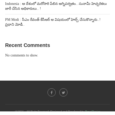
Indonesia : ఆ దేశంలో మరోసారి పేలిన అగ్నిపర్వతం.. సునామీ హెచ్చరికలు
జారీ చేసిన అధికారులు.. !
PM Modi : సీఎం రేవంత్-కేసీఆర్ ఆ విషయంలో హెల్ప్ చేసుకొన్నారు..!
ప్రధాని మోడీ..
Recent Comments
No comments to show.
@2021 - All Right Reserved. Designed and Developed by
PenciDesign