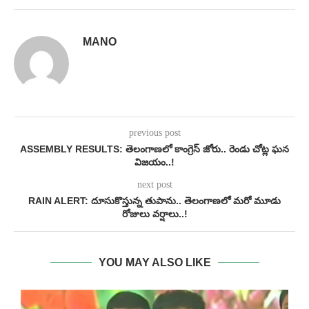
MANO
previous post
ASSEMBLY RESULTS: తెలంగాణలో కాంగ్రెస్ జోరు.. రెండు చోట్ల ఘన
విజయం..!
next post
RAIN ALERT: దూసుకొస్తున్న తుపాను.. తెలంగాణలో మరో మూడు
రోజులు వర్షాలు..!
YOU MAY ALSO LIKE