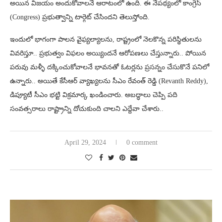
అయిన విజయం అందుకోవాలనే ఆరాటంలో ఉంది. ఈ నేపథ్యంలో కాంగ్రెస్
(Congress) ప్రభుత్వాన్ని టార్గెట్ చేసిందని తెలుస్తోంది.
ఇందులో భాగంగా పాలన వైఫ్యల్యాలను, రాష్ట్రంలో నెలకొన్న పరిస్థితులను
వివరిస్తూ.. ప్రభుత్వం విఫలం అయ్యిందనే ఆరోపణలు చేస్తున్నారు.. పోయిన
పరువు మళ్ళీ దక్కించుకోవాలనే భావనతో ఓటర్లను ప్రసన్నం చేసుకొనే పనిలో
ఉన్నారు.. అయితే కేసీఆర్ వ్యాఖ్యలను సీఎం రేవంత్ రెడ్డి (Revanth Reddy),
డిప్యూటీ సీఎం భట్టి విక్రమార్క ఖండించారు. అబద్ధాలు చెప్పి పది
సంవత్సరాలు రాష్ట్రాన్ని దోచుకుంది చాలని ఎద్దేవా చేశారు..
April 29, 2024
0 comment