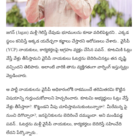
జగన్ (Jagan) మళ్లీ గెలిస్తే దేవుడు భూములను కూడా వదిలిపెట్టరని.. ఎక్కడ
స్థలం కనిపిస్తే అక్కడ యదేచ్ఛగా కబ్జాలు చేస్తారని ఆరోపణలు చేశారు.. వైసీపీ
(YCP) నాయకులు, కార్యకర్తలపై ఆగ్రహం వ్యక్తం చేసిన పవన్.. కూటమికి ఓట్లు
వేస్తే వేళ్లు తీసేస్తామని వైసీపీ నాయకులు ఓటర్లను బెదిరించినట్లు తన దృష్టి
వచ్చిందని తెలిపారు. అలాంటి వారికి తాను వ్యక్తిగతంగా వార్నింగ్ ఇస్తున్నట్లు
వెల్లడించారు.
ఆ పార్టీ నాయకులను వైసీపీ అధికారంలోకి రాకముందే తరిమితరమి కొట్టిన
విషయాన్ని గుర్తుంచుకోవాలని హెచ్చరించారు. కూటమి అభ్యర్థులు ఓట్లు వేస్తే
వేళ్లు తీసేస్తారా?. కొట్టండని వీపు చూపిస్తామనుకుంటున్నారా?. మీరేమన్న పై
నుంచి దిగొచ్చారా?, జనసైనికులను బెదిరించే దమ్ముందా. అని మండిపడ్డ
పవన్.. ఓటర్లను మళ్లీ వైసీపీ నాయకులు, కార్యకర్తలు బెదిరిస్తే సహించేది
లేదని పేర్కొన్నారు..