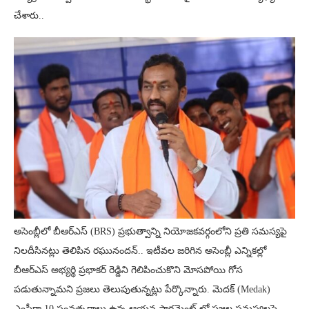
చేశారు..
అసెంబ్లీలో బీఆర్ఎస్ (BRS) ప్రభుత్వాన్ని నియోజకవర్గంలోని ప్రతి సమస్యపై
నిలదీసినట్లు తెలిపిన రఘునందన్.. ఇటీవల జరిగిన అసెంబ్లీ ఎన్నికల్లో
బీఆర్ఎస్ అభ్యర్థి ప్రభాకర్ రెడ్డిని గెలిపించుకొని మోసపోయి గోస
పడుతున్నామని ప్రజలు తెలుపుతున్నట్లు పేర్కొన్నారు. మెదక్ (Medak)
ఎంపీగా 10 సంవత్సరాలు ఉన్న ఆయన పార్లమెంట్ లో ప్రజల సమస్యలపై