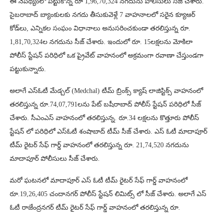
ఈ నేపథ్యంలో పట్టుకొన్న రూ 1,96,70,324 నగదును పోలీసులు సీజ్ చేశారు.
సైబరాబాద్ బ్యాంకులకు నగదు తీసుకువెళ్లే 7 వాహనాలలో సరైన క్యూఆర్
కోడ్‌లు, ఎన్నికల సంఘం విధానాలు అనుసరించకుండా తరలిస్తున్న రూ.
1,81,70,324ల నగదును సీజ్ చేశారు. ఇందులో రూ. 15లక్షలను మోకిలా
పోలీస్ స్టేషన్ పరిధిలో ఒక ప్రైవేట్ వాహనంలో అక్రమంగా రవాణా చేస్తుండగా
పట్టుకున్నారు.
అలాగే ఎస్ఓటీ మేడ్చల్ (Medchal) టీమ్ బ్రింక్స్ క్యాష్ లాజిస్టిక్స్ వాహనంలో
తరలిస్తున్న రూ.74,07,791లను పేట్ బషీరాబాద్ పోలీస్ స్టేషన్ పరిధిలో సీజ్
చేశారు. సీఎంఎస్ వాహనంలో తరలిస్తున్న. రూ.34 లక్షలను కొత్తూరు పోలీస్
స్టేషన్ లో పరిధిలో ఎస్ఓటీ శంషాబాద్ టీమ్ సీజ్ చేశారు. ఎస్ ఓటీ మాదాపూర్
టీమ్ రైటర్ సేఫ్ గార్డ్ వాహనంలో తరలిస్తున్న రూ. 21,74,520 నగదును
మాదాపూర్ పోలీసులు సీజ్ చేశారు.
మరో ఘటనలో మాదాపూర్ ఎస్ ఓటీ టీమ్ రైటర్ సేఫ్ గార్డ్ వాహనంలో
రూ.19,26,405 చందానగర్ పోలీస్ స్టేషన్ లిమిట్స్ లో సీజ్ చేశారు. అలాగే ఎస్
ఓటీ రాజేంద్రనగర్ టీమ్ రైటర్ సేఫ్ గార్డ్ వాహనంలో తరలిస్తున్న రూ.