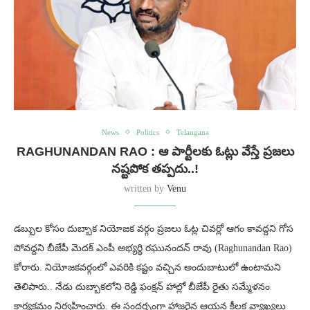
News
Politics
Telangana
RAGHUNANDAN RAO : ఆ పార్టీలకు ఓట్లు వేస్తే ప్రజలు
నష్టపోక తప్పదు..!
written by
Venu
డబ్బుల కోసం దుబ్బాక నియోజక వర్గం ప్రజలు ఓట్ల చివర్లో ఆగం కావద్దని గోస
పోవద్దని బీజేపీ మెదక్ ఎంపీ అభ్యర్థి రఘునందన్ రావు (Raghunandan Rao)
కోరారు. నియోజకవర్గంలో ఎవరికి కష్టం వచ్చిన అందుబాటులో ఉంటామని
తెలిపారు.. నేడు దుబ్బాకలోని రెడ్డి ఫంక్షన్ హాల్లో బీజేపీ రైతు సమ్మేళనం
కార్యక్రమం నిర్వహించారు. ఈ సందర్భంగా హాజరైన ఆయన కీలక వ్యాఖ్యలు