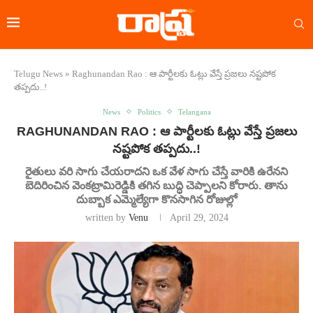
Telugu News
»
Raghunandan Rao : ఆ పార్టీలకు ఓట్లు వేస్తే ప్రజలు నష్టపోక
తప్పదు..!
News
Politics
Telangana
RAGHUNANDAN RAO : ఆ పార్టీలకు ఓట్లు వేస్తే ప్రజలు
నష్టపోక తప్పదు..!
రైతులు వరి సాగు చేయరాదని ఒక వేళ సాగు చేస్తే వారికి ఉరేనని
బెదిరించిన వెంకట్రామిరెడ్డికి తగిన బుద్ధి చెప్పాలని కోరారు. తాను
దుబ్బాక ఎమ్మెల్యేగా కొనసాగిన రోజుల్లో
written by
Venu
April 29, 2024