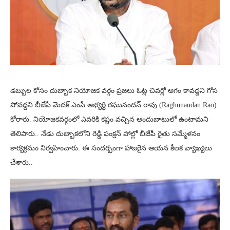
డబ్బుల కోసం దుబ్బాక నియోజక వర్గం ప్రజలు ఓట్ల చివర్లో ఆగం కావద్దని గోస
పోవద్దని బీజేపీ మెదక్ ఎంపీ అభ్యర్థి రఘునందన్ రావు (Raghunandan Rao)
కోరారు. నియోజకవర్గంలో ఎవరికి కష్టం వచ్చిన అందుబాటులో ఉంటామని
తెలిపారు.. నేడు దుబ్బాకలోని రెడ్డి ఫంక్షన్ హాల్లో బీజేపీ రైతు సమ్మేళనం
కార్యక్రమం నిర్వహించారు. ఈ సందర్భంగా హాజరైన ఆయన కీలక వ్యాఖ్యలు
చేశారు..