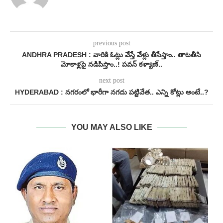
previous post
ANDHRA PRADESH : వారికి ఓట్లు వేస్తే వేళ్లు తీసేస్తాం.. తాటతీసి
మోకాళ్లపై నడిపిస్తాం..! పవన్ కళ్యాణ్..
next post
HYDERABAD : నగరంలో భారీగా నగదు పట్టివేత.. ఎన్ని కోట్లు అంటే..?
YOU MAY ALSO LIKE