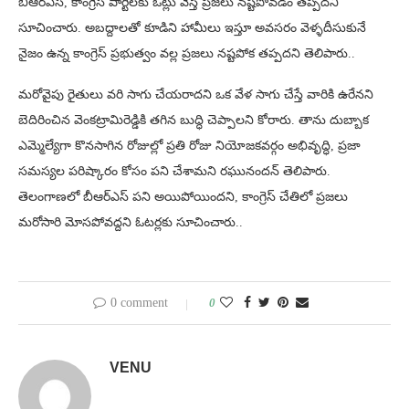
బీఆర్ఎస్, కాంగ్రెస్ పార్టీలకు ఓట్లు వేస్తే ప్రజలు నష్టపోవడం తప్పదని
సూచించారు. అబద్దాలతో కూడిని హామీలు ఇస్తూ అవసరం వెళ్ళదీసుకునే
నైజం ఉన్న కాంగ్రెస్ ప్రభుత్వం వల్ల ప్రజలు నష్టపోక తప్పదని తెలిపారు..
మరోవైపు రైతులు వరి సాగు చేయరాదని ఒక వేళ సాగు చేస్తే వారికి ఉరేనని
బెదిరించిన వెంకట్రామిరెడ్డికి తగిన బుద్ధి చెప్పాలని కోరారు. తాను దుబ్బాక
ఎమ్మెల్యేగా కొనసాగిన రోజుల్లో ప్రతి రోజు నియోజకవర్గం అభివృద్ధి, ప్రజా
సమస్యల పరిష్కారం కోసం పని చేశామని రఘునందన్ తెలిపారు.
తెలంగాణలో బీఆర్ఎస్ పని అయిపోయిందని, కాంగ్రెస్ చేతిలో ప్రజలు
మరోసారి మోసపోవద్దని ఓటర్లకు సూచించారు..
0 comment
0
VENU