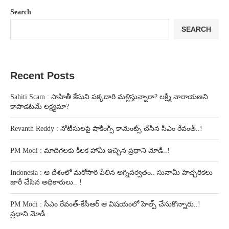
Search
SEARCH
Recent Posts
Sahiti Scam : సాహితీ కేసుని పక్కదారి మళ్లిస్తున్నారా? లక్ష్మీ నారాయణని
కాపాడటమే లక్ష్యమా?
Revanth Reddy : నోటీసులపై షాకింగ్స్ కామెంట్స్ చేసిన సీఎం రేవంత్..!
PM Modi : మాదిగలకు కీలక హామీ ఇచ్చిన ప్రధాని మోడీ..!
Indonesia : ఆ దేశంలో మరోసారి పేలిన అగ్నిపర్వతం.. సునామీ హెచ్చరికలు
జారీ చేసిన అధికారులు.. !
PM Modi : సీఎం రేవంత్-కేసీఆర్ ఆ విషయంలో హెల్ప్ చేసుకొన్నారు..!
ప్రధాని మోడీ..