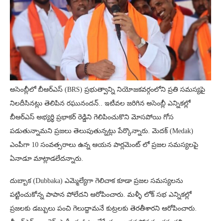
అసెంబ్లీలో బీఆర్ఎస్ (BRS) ప్రభుత్వాన్ని నియోజకవర్గంలోని ప్రతి సమస్యపై
నిలదీసినట్లు తెలిపిన రఘునందన్.. ఇటీవల జరిగిన అసెంబ్లీ ఎన్నికల్లో
బీఆర్ఎస్ అభ్యర్థి ప్రభాకర్ రెడ్డిని గెలిపించుకొని మోసపోయి గోస
పడుతున్నామని ప్రజలు తెలుపుతున్నట్లు పేర్కొన్నారు. మెదక్ (Medak)
ఎంపీగా 10 సంవత్సరాలు ఉన్న ఆయన పార్లమెంట్ లో ప్రజల సమస్యలపై
ఏనాడూ మాట్లాడలేదన్నారు.
దుబ్బాక (Dubbaka) ఎమ్మెల్యేగా గెలిచాక కూడా ప్రజల సమస్యలను
పట్టించుకోన్న పాపాన పోలేదని ఆరోపించారు. మళ్ళీ లోక్ సభ ఎన్నికల్లో
ప్రజలకు డబ్బులు పంచి గెలుద్దామనే కుట్రలకు తెరతీశారని ఆరోపించారు.