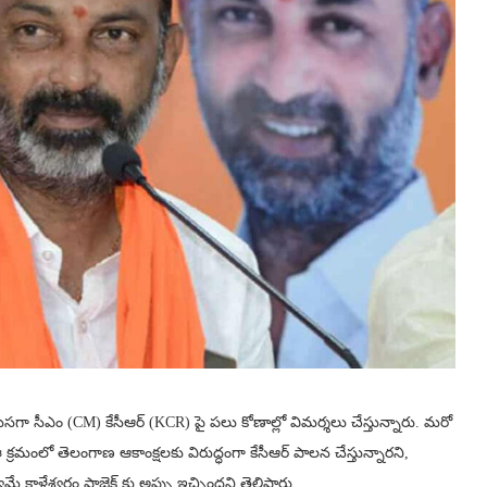
గా సీఎం (CM) కేసీఆర్ (KCR) పై పలు కోణాల్లో విమర్శలు చేస్తున్నారు. మరో
 ఈ క్రమంలో తెలంగాణ ఆకాంక్షలకు విరుద్ధంగా కేసీఆర్ పాలన చేస్తున్నారని,
వమే కాళేశ్వరం ప్రాజెక్ట్ కు అప్పు ఇచ్చిందని తెలిపారు.