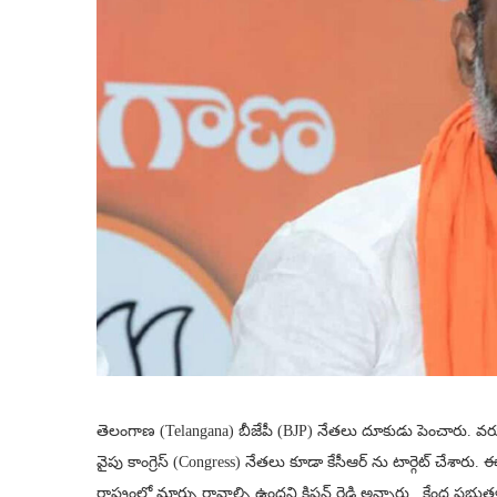
తెలంగాణ (Telangana) బీజేపీ (BJP) నేతలు దూకుడు పెంచారు. వరుస
వైపు కాంగ్రెస్ (Congress) నేతలు కూడా కేసీఆర్ ను టార్గెట్ చేశారు.
రాష్ట్రంలో మార్పు రావాల్సి ఉందని కిషన్ రెడ్డి అన్నారు.. కేంద్ర ప్రభుత్