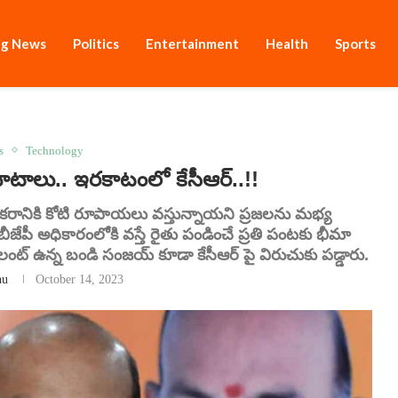
ng News
Politics
Entertainment
Health
Sports
s
Technology
టాలు.. ఇరకాటంలో కేసీఆర్..!!
ం.. ఎకరానికి కోటి రూపాయలు వస్తున్నాయని ప్రజలను మభ్య
ీజేపీ అధికారంలోకి వస్తే రైతు పండించే ప్రతి పంటకు భీమా
సైలంట్ ఉన్న బండి సంజయ్ కూడా కేసీఆర్ పై విరుచుకు పడ్డారు.
nu
October 14, 2023