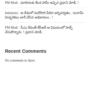
PM Modi : మాదిగలకు కీలక హామీ ఇచ్చిన ప్రధాని మోడీ..!
Indonesia : ఆ దేశంలో మరోసారి పేలిన అగ్నిపర్వతం.. సునామీ
హెచ్చరికలు జారీ చేసిన అధికారులు.. !
PM Modi : సీఎం రేవంత్-కేసీఆర్ ఆ విషయంలో హెల్ప్
చేసుకొన్నారు..! ప్రధాని మోడీ..
Recent Comments
No comments to show.