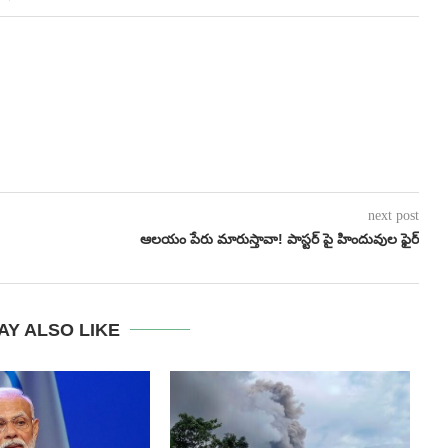
next post
ఆలయం పేరు మారుస్తావా! పాస్టర్ పై హిందువుల ఫైర్
AY ALSO LIKE