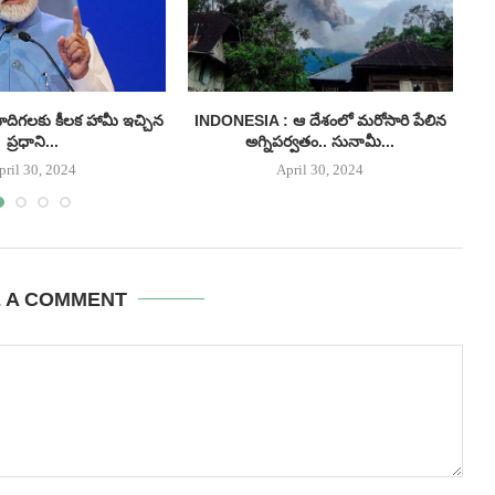
ిగలకు కీలక హామీ ఇచ్చిన
INDONESIA : ఆ దేశంలో మరోసారి పేలిన
ప్రధాని...
అగ్నిపర్వతం.. సునామీ...
pril 30, 2024
April 30, 2024
E A COMMENT