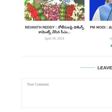
 : అంగన్
REVANTH REDDY : నోటీసులపై షాకింగ్స్
PM MODI : మాద
 సీఎం...
కామెంట్స్ చేసిన సీఎం...
April 30, 2024
A
LEAV