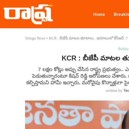
Home
Breaki
Telugu News
»
KCR : బీజేపీ మాటల తూటాలు.. ఇరకాటంలో కేసీఆర్..!!
Politic
KCR : బీజేపీ మాటల తూ
7 లక్షల కోట్లు అప్పు చేసిన రాష్ట్ర ప్రభుత్వ
పెడుతున్నారంటూ కిషన్ రెడ్డి ఆరోపణలు చేశారు. బ
కల్పిస్తామని హామీ ఇచ్చారు. మరోవైపు కొన్నాళ్లుగా 
written by
Ve