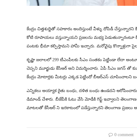
కేంద్రం చిత్తశుద్దితో సహకారం అందిస్తుంటే వీళ్ళు దోపిడీ చేస్తున్నారని క
కోటి రూపాయలు వస్తున్నాయని ప్రజలను మభ్య పెడుతున్నారంటూ కిషన్ 
పంటకు భీమా కల్పిస్తామని హామీ ఇచ్చారు. మరోవైపు కొన్నాళ్లుగా సై
కృష్ణా జలాలలో 299 టీఎంపీలకు సీఎం సంతకం పెట్టిండా లేదా అంటూ ప్రశ
చెప్పని మూర్ఖుడు కేసీఆర్ అని విమర్శించారు. ఏపీ సీఎం జగన్ తో కు
కేంద్రం మోటార్లకు మీటర్లు ఎక్కడ పెట్టిందో బీఆర్ఎస్ చూపించాలని
ఎన్నికలు అయ్యాక రైతు బంధు, దళిత బంధు ఉండదని ఆరోపించారు
డిమాండ్ చేశారు. బీజేపీకి ఓటు వేసి మోడీకి గిఫ్ట్ ఇవ్వాలని తెలం
మాటలతో కేసీఆర్ ని ఇరకాటంలో పడేస్తున్నారని తెలంగాణ ప్రజలు 
0 comment