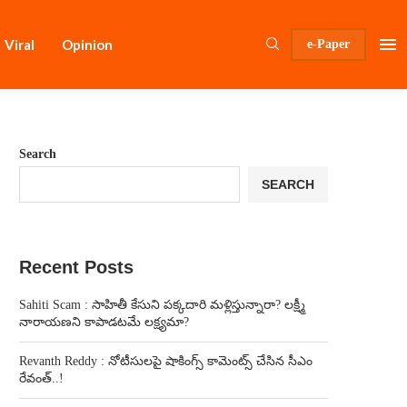
Viral
Opinion
e-Paper
Search
SEARCH
Recent Posts
Sahiti Scam : సాహితీ కేసుని పక్కదారి మళ్లిస్తున్నారా? లక్ష్మీ
నారాయణని కాపాడటమే లక్ష్యమా?
Revanth Reddy : నోటీసులపై షాకింగ్స్ కామెంట్స్ చేసిన సీఎం
రేవంత్..!