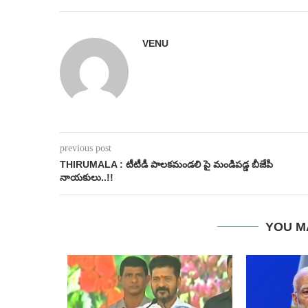
VENU
previous post
THIRUMALA : టీటీడీ పాలకమండలి పై మండిపడ్డ బీజేపీ
నాయకులు..!!
YOU M