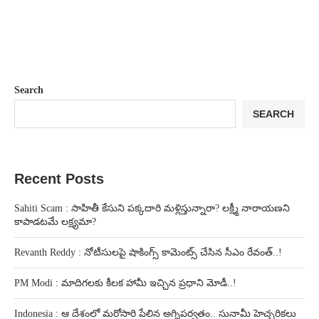
Search
SEARCH
Recent Posts
Sahiti Scam : సాహితీ కేసుని పక్కదారి మళ్లిస్తున్నారా? లక్ష్మీ నారాయణని
కాపాడటమే లక్ష్యమా?
Revanth Reddy : నోటీసులపై షాకింగ్స్ కామెంట్స్ చేసిన సీఎం రేవంత్..!
PM Modi : మాదిగలకు కీలక హామీ ఇచ్చిన ప్రధాని మోడీ..!
Indonesia : ఆ దేశంలో మరోసారి పేలిన అగ్నిపర్వతం.. సునామీ హెచ్చరికలు