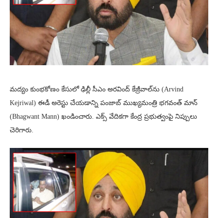
మద్యం కుంభకోణం కేసులో ఢిల్లీ సీఎం అరవింద్‌ కేజ్రీవాల్‌ను (Arvind
Kejriwal) ఈడీ అరెస్టు చేయడాన్ని పంజాబ్‌ ముఖ్యమంత్రి భగవంత్‌ మాన్‌
(Bhagwant Mann) ఖండించారు. ఎక్స్‌ వేదికగా కేంద్ర ప్రభుత్వంపై నిప్పులు
చెరిగారు.