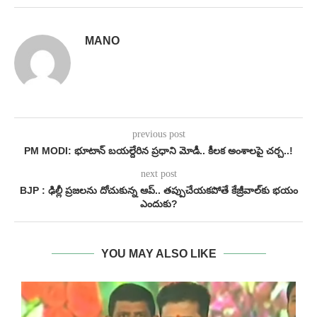
MANO
previous post
PM MODI: భూటాన్ బయల్దేరిన ప్రధాని మోడీ.. కీలక అంశాలపై చర్చ..!
next post
BJP : ఢిల్లీ ప్రజలను దోచుకున్న ఆప్.. తప్పుచేయకపోతే కేజ్రీవాల్‌కు భయం
ఎందుకు?
YOU MAY ALSO LIKE