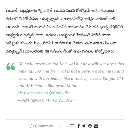
అయితే, చట్టప్రకారం శిక్ష పడితే ఆయన పదవి కోల్పోయే అవకాశముంది.
గతంలో బీహార్‌ సీఎంగా ఉన్నప్పుడు లాలూప్రసాద్‌పై అరెస్టు వారెంట్‌ జారీ
అయింది. అయితే ఆయన సీఎం పదవికి రాజీనామా చేసి తన భార్య రబ్రిదేవికి
బాధ్యతలు అప్పగించారు. ఇటీవల అరస్టయిన హేమంత్‌ సోరెన్‌ కూడా
అరెస్టుకు ముందు సీఎం పదవికి రాజీనామా చేశారు. తమిళనాడు సీఎంగా
ఉన్నప్పుడే జయలలితకు శిక్ష పడింది. దీంతో ఆమె పదవిని కోల్పోయారు.
"You will arrest Arvind Kejriwal but how will you arrest his
thinking… Arvind Kejriwal is not a person but an idea and
we stand with our leader like a rock…," tweets Punjab CM
and AAP leader Bhagwant Mann
pic.twitter.com/r1QMmIkyBs
— ANI (@ANI)
March 22, 2024
0 comment
0