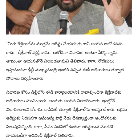
‘మీరు కేజ్రీవాల్‌ను మాత్రమే అరెస్టు చేయగలరు కానీ ఆయన ఆలోచనను
కాదు.. కేజ్రీవాల్ వ్యక్తి కాదు.. ఆలోచనా విధానం’ అంటూ పేర్కొన్నారు.
తామంతా ఆయనతోనే నిలబడతామని తెలిపారు. కాగా, నోటీసులు
ఇస్తామంటూ ఢీల్లీ ముఖ్యమంత్రి ఇంటికి వచ్చిన ఈడీ అధికారులు తర్వాత
సోదాలు నిర్వహించారు.
విచారణ కోసం ఢిల్లీలోని ఈడీ కార్యాలయానికి రావాల్సిందిగా కేజ్రీవాల్‌కు
అధికారులు సూచించారు. అందుకు ఆయన నిరాకరించారు. ఇంట్లోనే
విచారించాలని కోరారు. కాసేపటి తర్వాత కేజ్రీవాల్‌ను అరెస్టు చేశారు. అక్రమ
అరెస్టుకు నిరసనగా ఆమ్‌ఆద్మీ పార్టీ నేడు దేశవ్యాప్తంగా ఆందోళనలకు
పిలుపునిచ్చింది. కాగా, సీఎం పదవిలో ఉంటూ అరెస్టయిన మొదటి
నాయకుడిగా అరవింద్‌ కేజ్రీవాల్ నిలిచారు.