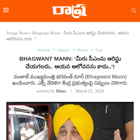
Telugu News
»
Bhagwant Mann: ‘మీరు సీఎంను అరెస్టు చేయగలరు.. ఆయన
ఆలోచనను కాదు..’!
National
Opinion
Politics
Viral
BHAGWANT MANN: ‘మీరు సీఎంను అరెస్టు
చేయగలరు.. ఆయన ఆలోచనను కాదు..’!
పంజాబ్‌ ముఖ్యమంత్రి భగవంత్‌ మాన్‌ (Bhagwant Mann)
ఖండించారు. ఎక్స్‌ వేదికగా కేంద్ర ప్రభుత్వంపై నిప్పులు చెరిగారు.
written by
Mano
March 22, 2024