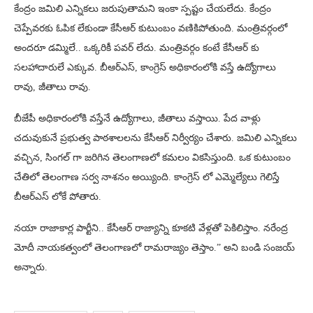
కేంద్రం జమిలి ఎన్నికలు జరుపుతామని ఇంకా స్పష్టం చేయలేదు. కేంద్రం
చెప్పేవరకు ఓపిక లేకుండా కేసీఆర్ కుటుంబం వణికిపోతుంది. మంత్రివర్గంలో
అందరూ డమ్మిలే.. ఒక్కరికీ పవర్ లేదు. మంత్రివర్గం కంటే కేసీఆర్ కు
సలహాదారులే ఎక్కువ. బీఆర్ఎస్, కాంగ్రెస్ అధికారంలోకి వస్తే ఉద్యోగాలు
రావు, జీతాలు రావు.
బీజేపీ అధికారంలోకి వస్తేనే ఉద్యోగాలు, జీతాలు వస్తాయి. పేద వాళ్లు
చదువుకునే ప్రభుత్వ పాఠశాలలను కేసీఆర్ నిర్వీర్యం చేశారు. జమిలి ఎన్నికలు
వచ్చిన, సింగల్ గా జరిగిన తెలంగాణలో కమలం వికసిస్తుంది. ఒక కుటుంబం
చేతిలో తెలంగాణ సర్వ నాశనం అయ్యింది. కాంగ్రెస్ లో ఎమ్మెల్యేలు గెలిస్తే
బీఆర్ఎస్ లోకే పోతారు.
నయా రాజాకార్ల పార్టీని.. కేసీఆర్ రాజ్యాన్ని కూకటి వేళ్లతో పెకిలిస్తాం. నరేంద్ర
మోదీ నాయకత్వంలో తెలంగాణలో రామరాజ్యం తెస్తాం.” అని బండి సంజయ్
అన్నారు.