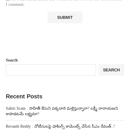
I comment.
Search
SEARCH
Recent Posts
Sahiti Scam : సాహితీ కేసుని పక్కదారి మళ్లిస్తున్నారా? లక్ష్మీ నారాయణని
కాపాడటమే లక్ష్యమా?
Revanth Reddy : నోటీసులపై షాకింగ్స్ కామెంట్స్ చేసిన సీఎం రేవంత్..!