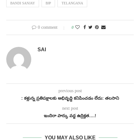
BANDI SANJAY
BJP
TELANGANA
0 comment
0
SAI
previous post
: కళ్లున్న ప్రతిపక్షాలకు అభివృధ్ది కనిపించడం లేదు: తలసాని
next post
ఇందిరా పార్కు వద్ద ఉద్రిక్తత….!
YOU MAY ALSO LIKE