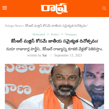
Telugu News
»
కేసీఆర్ మజ్లిస్ కోసమే జాతీయ సమైక్యత దినోత్సవం!
Hyderabad
Politics
Telangana
కేసీఆర్ మజ్లిస్ కోసమే జాతీయ సమైక్యత దినోత్సవం!
నయా రాజాకార్ల పార్టీని.. కేసీఆర్ రాజ్యాన్ని కూకటి వేళ్లతో పెకిలిస్తాం.
written by
Sai
September 13, 2023