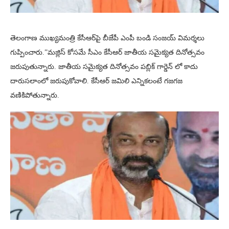
తెలంగాణ ముఖ్యమంత్రి కేసీఆర్‌పై బీజేపీ ఎంపీ బండి సంజయ్ విమర్శలు
గుప్పించారు.”మజ్లిస్ కోసమే సీఎం కేసీఆర్ జాతీయ సమైక్యత దినోత్సవం
జరుపుతున్నారు. జాతీయ సమైక్యత దినోత్సవం పబ్లిక్ గార్డెన్ లో కాదు
దారుసలాంలో జరుపుకోవాలి. కేసీఆర్ జమిలి ఎన్నికలంటే గజగజ
వణికిపోతున్నారు.