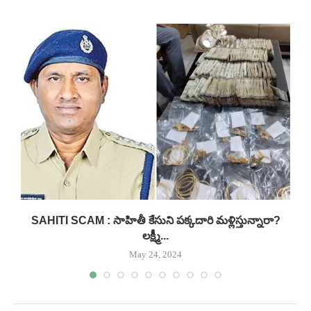
.
SAHITI SCAM : సాహితీ కేసుని పక్కదారి మళ్లిస్తున్నారా?
లక్ష్మీ...
May 24, 2024