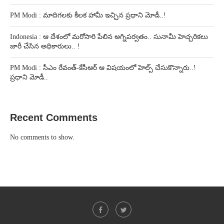
PM Modi : మాదిగలకు కీలక హామీ ఇచ్చిన ప్రధాని మోడీ..!
Indonesia : ఆ దేశంలో మరోసారి పేలిన అగ్నిపర్వతం.. సునామీ హెచ్చరికలు
జారీ చేసిన అధికారులు.. !
PM Modi : సీఎం రేవంత్-కేసీఆర్ ఆ విషయంలో హెల్ప్ చేసుకొన్నారు..!
ప్రధాని మోడీ..
Recent Comments
No comments to show.