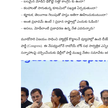
– బలమైన మోడీని ఢీకొట్టే సత్తా కాంగ్రెస్ కు ఉందా?
– కలహాలతో సాగుతున్న కూటమిలో సఖ్యత ఏర్పడుతుందా?
– కర్ణాటక, తెలంగాణ గెలుపుతో హస్తం అతిగా ఊహించుకుంటుందా?
– అంత ప్రభావమే ఉంటే 3 ప్రధాన రాష్ట్రాల్లో ఎందుకు ఓడింది?
– అసలు, మోడీలాంటి ప్రజాధరణ ఉన్న నేత ఎవరున్నారు?
మూడోసారి విజయం సాధించి హ్యాట్రిక్ కొట్టాలనే వ్యూహాల్లో ఉంది బీజే
పార్టీ (Congress). ఈ నేపథ్యంలోనే రాబోయే లోక్ సభ సార్వత్రిక ఎ
సన్నాహాలపై చర్చించేందుకు ఢిల్లీలో పార్టీ ముఖ్య నేతల సమావేశం జరి