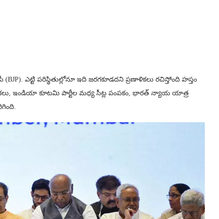
పీ (BJP). ఎట్టి పరిస్థితుల్లోనూ ఇది జరగకూడదని ప్రణాళికలు రచిస్తోంది హస్తం
న్నికలు, ఇండియా కూటమి పార్టీల మధ్య సీట్ల పంపకం, భారత్‌ న్యాయ యాత్ర
గింది.