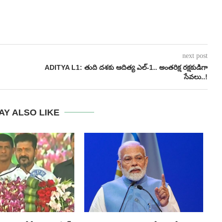
next post
ADITYA L1: తుది దశకు ఆదిత్య ఎల్-1.. అంతరిక్ష రక్షకుడిగా
సేవలు..!
AY ALSO LIKE