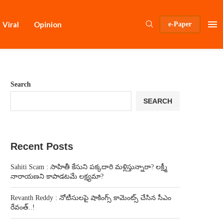
Viral
Opinion
e-Paper
Search
SEARCH
Recent Posts
Sahiti Scam : సాహితీ కేసుని పక్కదారి మళ్లిస్తున్నారా? లక్ష్మీ
నారాయణని కాపాడటమే లక్ష్యమా?
Revanth Reddy : నోటీసులపై షాకింగ్స్ కామెంట్స్ చేసిన సీఎం
రేవంత్..!