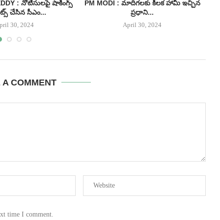
 : నోటీసులపై షాకింగ్స్
PM MODI : మాదిగలకు కీలక హామీ ఇచ్చిన
I
్స్ చేసిన సీఎం...
ప్రధాని...
pril 30, 2024
April 30, 2024
E A COMMENT
ext time I comment.