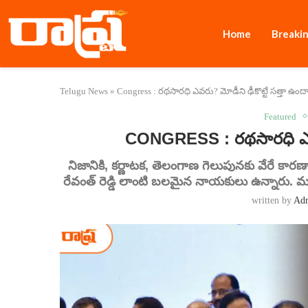
Home
Breaki
Telugu News
»
Congress : రథసారధి ఎవరు? మోడీని ఢీకొట్టే సత్తా ఉంద
Featured
CONGRESS : రథసారధి ఎవరు
నిజానికి, కర్ణాటక, తెలంగాణ గెలుపునకు వేరే కార
రేవంత్ రెడ్డి లాంటి బలమైన నాయకులు ఉన్నారు. మరి.
written by
Ad