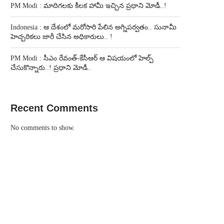
PM Modi : మాదిగలకు కీలక హామీ ఇచ్చిన ప్రధాని మోడీ..!
Indonesia : ఆ దేశంలో మరోసారి పేలిన అగ్నిపర్వతం.. సునామీ
హెచ్చరికలు జారీ చేసిన అధికారులు.. !
PM Modi : సీఎం రేవంత్-కేసీఆర్ ఆ విషయంలో హెల్ప్
చేసుకొన్నారు..! ప్రధాని మోడీ..
Recent Comments
No comments to show.