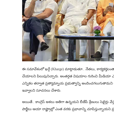
ఈ సమావేశంలో ఖర్గే (Kharge) మాట్లాడుతూ.. నేతలు, కార్యకర్తలంతా 
చేయాలని పిలుపునిచ్చారు. అంతర్గత విషయాల గురించి మీడియా ఎదుట 
ఎన్నికల తర్వాత ప్రత్యామ్నాయ ప్రభుత్వాన్ని అందించగలుగుతామని
ఇవ్వాలని సూచనలు చేశారు.
అయితే.. కాంగ్రెస్ ఆశలు అతిగా ఉన్నయని బీజేపీ శ్రేణులు సెటైర్లు వేస
పార్టీలు ఆయా రాష్ట్రాల్లో ఎంత వరకు ప్రభావాన్ని చూపిస్తున్నాయని ప