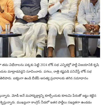
తమ విభేదాలను పక్కకు పెట్టి 2024 లోక్ సభ ఎన్నికల్లో పార్టీ విజయానికి కృషి
మాట్లాడవద్దని సూచించారు. పగలు, రాత్రి కష్టపడి పనిచేస్తే లోక్‌ సభ
 తెలిపారు. ఐక్యంగా ఉండి బీజేపీ అసత్య ప్రచారాలకు తగిన సమాధానం
్తున్నారు. మోడీ అనే మహావృక్ష్యాన్ని కూల్చేందుకు కూటమి పేరుతో జట్టు కట్టిన
్రశ్నిస్తున్నారు. ముఖ్యంగా కాంగ్రెస్ నీడలో ఇతర పార్టీలు సఖ్యతగా ఉండడం