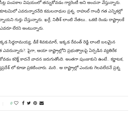
ీట్ల పంపకాల విషయంలో తన్నుకోవడం గ్యారెంటీ అని అంచనా వేస్తున్నారు.
కూటమిలో ఎవరున్నారనేది కమలనాథుల ప్రశ్న. రాహుల్ గాంధీ గత ఎన్నికల్లో
గుర్తు చేస్తున్నారు. ఖర్గే, నితీశ్ లాంటి నేతలు.. ఒకటి రెండు రాష్ట్రాలకే
వరూ లేరని అంటున్నారు.
్కడ సిద్ధరామయ్య, డీకే శివకుమార్, ఇక్కడ రేవంత్ రెడ్డి లాంటి బలమైన
 ఎవరున్నారు?. పైగా, ఆయా రాష్ట్రాల్లోని ప్రభుత్వాలపై ఏర్పడిన వ్యతిరేక
నుకోవడం కరెక్ట్ కాదనే వాదన జరుగుతోంది. అంతగా పుంజుకుని ఉంటే.. కర్ణాటక,
ేశ్ లో కూడా ప్రకటించారు. మరి.. ఆ రాష్ట్రాల్లో ఎందుకు గెలవలేదనే ప్రశ్న
0