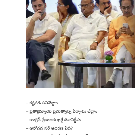
– కష్టపడి పనిచేద్దాం..
– ప్రత్యామ్నాయ ప్రభుత్వాన్ని ఏర్పాటు చేద్దాం
– కాంగ్రెస్ శ్రేణులకు ఖర్గే దిశానిర్దేశం
– ఆలోచన సరే ఆచరణ ఏది?