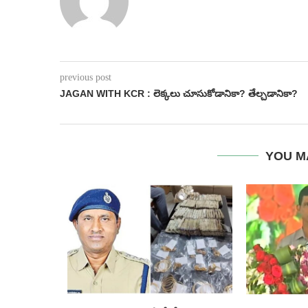
previous post
JAGAN WITH KCR : లెక్కలు చూసుకోడానికా? తేల్చడానికా?
YOU M