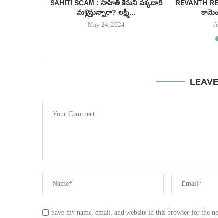
 ఉచిత బస్సు
SAHITI SCAM : సాహితీ కేసుని పక్కదారి
REVANTH REDDY
...
మళ్లిస్తున్నారా? లక్ష్మీ...
కామెంట
May 24, 2024
A
LEAV
Save my name, email, and website in this browser for the n