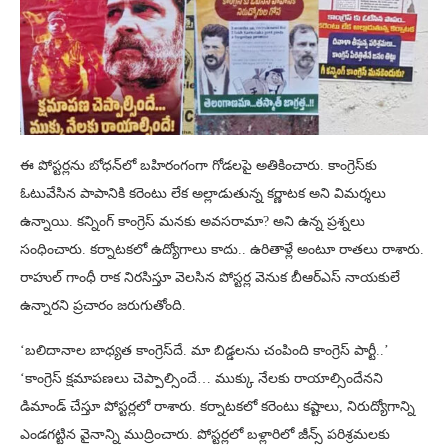
ఈ పోస్టర్లను బోధన్‌లో బహిరంగంగా గోడలపై అతికించారు. కాంగ్రెస్‌కు
ఓటువేసిన పాపానికి కరెంటు లేక అల్లాడుతున్న కర్ణాటక అని విమర్శలు
ఉన్నాయి. కన్నింగ్ కాంగ్రెస్ మనకు అవసరామా? అని ఉన్న ప్రశ్నలు
సంధించారు. కర్నాటకలో ఉద్యోగాలు కాదు.. ఉరితాళ్లే అంటూ రాతలు రాశారు.
రాహుల్ గాంధీ రాక నిరసిస్తూ వెలసిన పోస్టర్ల వెనుక బీఆర్ఎస్ నాయకులే
ఉన్నారని ప్రచారం జరుగుతోంది.
‘బలిదానాల బాధ్యత కాంగ్రెస్‌దే. మా బిడ్డలను చంపింది కాంగ్రెస్ పార్టీ..’
‘కాంగ్రెస్ క్షమాపణలు చెప్పాల్సిందే… ముక్కు నేలకు రాయాల్సిందేనని
డిమాండ్ చేస్తూ పోస్టర్లలో రాశారు. కర్నాటకలో కరెంటు కష్టాలు, నిరుద్యోగాన్ని
ఎండగట్టిన వైనాన్ని ముద్రించారు. పోస్టర్లలో బళ్లారిలో జీన్స్ పరిశ్రమలకు