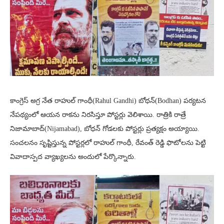
కాంగ్రెస్ అగ్ర నేత రాహుల్ గాంధీ(Rahul Gandhi) బోధన్(Bodhan) పర్యటన
నేపథ్యంలో ఆయన రాకను నిరసిస్తూ పోస్టర్లు వెలిశాయి. రాత్రికి రాత్రే
నిజామాబాద్(Nijamabad), బోధన్ గోడలకు పోస్టర్లు ప్రత్యక్షం అయ్యాయి.
సంచలనం సృష్టిస్తున్న పోస్టర్లలో రాహుల్ గాంధీ, రేవంత్ రెడ్డి ఫొటోలను పెట్టి
వివాదాస్పద వ్యాఖ్యలను అందులో పేర్కొన్నారు.