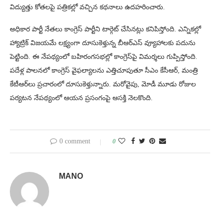
విద్యుత్తు కోతలపై పత్రికల్లో వచ్చిన కథనాలు ఉదహరించారు.
అధికార పార్టీ నేతలు కాంగ్రెస్ పార్టీని టార్గెట్ చేసినట్లు కనిపిస్తోంది. ఎన్నికల్లో
హ్యాట్రిక్ విజయమే లక్ష్యంగా దూసుకెళ్తున్న బీఆర్ఎస్‌ వ్యూహాలకు పదును
పెట్టింది. ఈ నేపథ్యంలో బహిరంగసభల్లో కాంగ్రెస్‌పై విమర్శలు గుప్పిస్తోంది.
పదేళ్ల పాలనలో కాంగ్రెస్ వైఫల్యాలను ఎత్తిచూపుతూ సీఎం కేసీఆర్, మంత్రి
కేటీఆర్‌లు ప్రచారంలో దూసుకెళ్తున్నారు. మరోవైపు, మోడీ మూడు రోజుల
పర్యటన నేపథ్యంలో ఆయన ప్రసంగంపై ఆసక్తి నెలకొంది.
0 comment
0
MANO