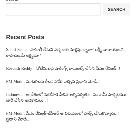
SEARCH
Recent Posts
Sahiti Scam : సాహితీ కేసుని పక్కదారి మళ్లిస్తున్నారా? లక్ష్మీ నారాయణని
కాపాడటమే లక్ష్యమా?
Revanth Reddy : నోటీసులపై షాకింగ్స్ కామెంట్స్ చేసిన సీఎం రేవంత్..!
PM Modi : మాదిగలకు కీలక హామీ ఇచ్చిన ప్రధాని మోడీ..!
Indonesia : ఆ దేశంలో మరోసారి పేలిన అగ్నిపర్వతం.. సునామీ హెచ్చరికలు
జారీ చేసిన అధికారులు.. !
PM Modi : సీఎం రేవంత్-కేసీఆర్ ఆ విషయంలో హెల్ప్ చేసుకొన్నారు..!
ప్రధాని మోడీ..