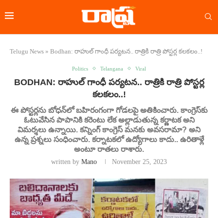
Telugu News
»
Bodhan: రాహుల్ గాంధీ పర్యటన.. రాత్రికి రాత్రి పోస్టర్ల కలకలం..!
Politics
Telangana
Viral
BODHAN: రాహుల్ గాంధీ పర్యటన.. రాత్రికి రాత్రి పోస్టర్ల
కలకలం..!
ఈ పోస్టర్లను బోధన్‌లో బహిరంగంగా గోడలపై అతికించారు. కాంగ్రెస్‌కు
ఓటువేసిన పాపానికి కరెంటు లేక అల్లాడుతున్న కర్ణాటక అని
విమర్శలు ఉన్నాయి. కన్నింగ్ కాంగ్రెస్ మనకు అవసరామా? అని
ఉన్న ప్రశ్నలు సంధించారు. కర్నాటకలో ఉద్యోగాలు కాదు.. ఉరితాళ్లే
అంటూ రాతలు రాశారు.
written by
Mano
November 25, 2023