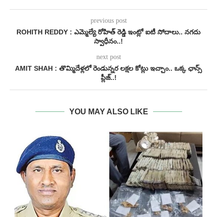
previous post
ROHITH REDDY : ఎమ్మెల్యే రోహిత్ రెడ్డి ఇంట్లో ఐటీ సోదాలు.. నగదు
స్వాధీనం..!
next post
AMIT SHAH : తొమ్మిదేళ్లలో రెండున్నర లక్షల కోట్లు ఇచ్చాం.. ఒక్క ఛాన్స్
ప్లీజ్..!
YOU MAY ALSO LIKE