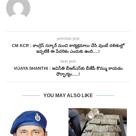
previous post
CM KCR : కాంగ్రెస్ సర్కార్ మంచి కార్యక్రమాలు చేసి వుంటే దళితుల్లో
ఇప్పటికీ ఈ పేదరికం ఎందుకు ఉంది….!
next post
VIJAYA SHANTHI : అవినీతి బీఆర్ఎస్‌కు బీజేపీ కొమ్ము కాయడం
దౌర్భాగ్యం…..!
YOU MAY ALSO LIKE