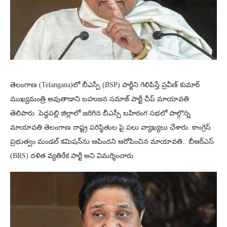
తెలంగాణ (Telangana)లో బీఎస్పీ (BSP) పార్టీని గెలిపిస్తే ప్రవీణ్ కుమార్
ముఖ్యమంత్రి అవుతాడాని బహుజన సమాజ్ పార్టీ చీప్ మాయావతి
తెలిపారు. పెద్దపల్లి జిల్లాలో జరిగిన బీఎస్పీ బహిరంగ సభలో పాల్గొన్న
మాయావతి తెలంగాణ రాష్ట్ర పరిస్థితుల పై పలు వ్యాఖ్యలు చేశారు. కాంగ్రెస్
ప్రభుత్వం మండల్ కమిషన్‌ను ఆపిందని ఆరోపించిన మాయావతి.. బీఆర్ఎస్
(BRS) దళిత వ్యతిరేక పార్టీ అని విమ‌ర్శించారు.