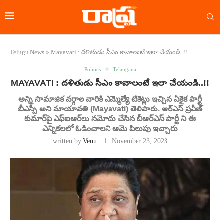
Telugu News
»
Mayavati : దళితుడు సీఎం కావాలంటే ఇలా చేయండి..!!
Politics
Telangana
MAYAVATI : దళితుడు సీఎం కావాలంటే ఇలా చేయండి..!!
అన్ని సామాజిక వర్గాల వారికి ఎమ్మెల్యే టికెట్లు ఇచ్చిన ఏకైక పార్టీ
బీఎస్పీ అని మాయావతి (Mayavati) తెలిపారు. ఆర్‌ఎస్‌ ప్రవీణ్
కుమార్‌పై ఎఫ్‌ఐఆర్‌లు నమోదు చేసిన బీఆర్ఎస్ పార్టీ ని ఈ
ఎన్నిక‌ల‌లో ఓడించాల‌ని ఆమె పిలుపు ఇచ్చారు
written by
Venu
November 23, 2023