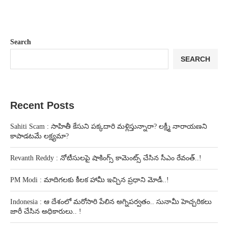
Search
SEARCH
Recent Posts
Sahiti Scam : సాహితీ కేసుని పక్కదారి మళ్లిస్తున్నారా? లక్ష్మీ నారాయణని
కాపాడటమే లక్ష్యమా?
Revanth Reddy : నోటీసులపై షాకింగ్స్ కామెంట్స్ చేసిన సీఎం రేవంత్..!
PM Modi : మాదిగలకు కీలక హామీ ఇచ్చిన ప్రధాని మోడీ..!
Indonesia : ఆ దేశంలో మరోసారి పేలిన అగ్నిపర్వతం.. సునామీ హెచ్చరికలు
జారీ చేసిన అధికారులు.. !