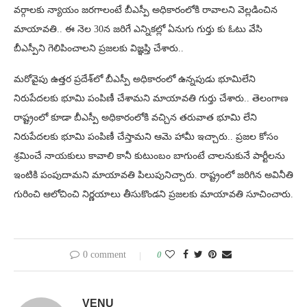
వర్గాలకు న్యాయం జరగాలంటే బీఎస్పీ అధికారంలోకి రావాలని వెల్లడించిన
మాయావతి.. ఈ నెల 30న జరిగే ఎన్నికల్లో ఏనుగు గుర్తు కు ఓటు వేసి
బీఎస్పీని గెలిపించాలని ప్రజలకు విజ్ఞప్తి చేశారు..
మరోవైపు ఉత్తర ప్రదేశ్‌లో బీఎస్పీ అధికారంలో ఉన్నపుడు భూమిలేని
నిరుపేదలకు భూమి పంపిణీ చేశామని మాయావతి గుర్తు చేశారు.. తెలంగాణ
రాష్ట్రంలో కూడా బీఎస్పీ అధికారంలోకి వచ్చిన తరువాత భూమి లేని
నిరుపేదలకు భూమి పంపిణీ చేస్తామని ఆమె హామీ ఇచ్చారు.. ప్రజల కోసం
శ్రమించే నాయకులు కావాలి కానీ కుటుంబం బాగుంటే చాలనుకునే పార్టీలను
ఇంటికి పంపుదామని మాయావతి పిలుపునిచ్చారు. రాష్ట్రంలో జరిగిన అవినీతి
గురించి ఆలోచించి నిర్ణయాలు తీసుకొండని ప్రజలకు మాయావతి సూచించారు.
0 comment
0
VENU