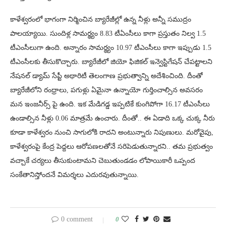
కాళేశ్వరంలో భాగంగా నిర్మించిన బ్యారేజీల్లో ఉన్న నీళ్లు అన్నీ సముద్రం
పాలయ్యాయి. సుందిళ్ల సామర్థ్యం 8.83 టీఏంసీలు కాగా ప్రస్తుతం నిల్వ 1.5
టీఎంసీలుగా ఉంది. అన్నారం సామర్థ్యం 10.97 టీఎంసీలు కాగా ఇప్పుడు 1.5
టీఎంసీలకు తీసుకొచ్చారు. బ్యారేజీలో జియో ఫిజికల్ ఇన్వెస్టిగేషన్ చేపట్టాలని
నేషనల్ డ్యామ్ సేప్టీ అథారిటీ తెలంగాణ ప్రభుత్వాన్ని అదేశించింది. దీంతో
బ్యారేజీలోని రంధ్రాలు, పగుళ్లు ఏమైనా ఉన్నాయో గుర్తించాల్సిన అవసరం
మన ఇంజనీర్స్ పై ఉంది. ఇక మేడిగడ్డ ఇప్పటికే కుంగిపోగా 16.17 టీఎంసీలు
ఉండాల్సిన నీళ్లు 0.06 మాత్రమే ఉంచారు. దీంతో.. ఈ ఏడాది ఒక్క చుక్క నీరు
కూడా కాళేశ్వరం నుంచి సాగులోకి రాదని అంటున్నారు నిపుణులు. మరోవైపు,
కాళేశ్వరంపై కేంద్ర పెద్దలు ఆరోపణలతోనే సరిపెడుతున్నారని.. తమ ప్రభుత్వం
వచ్చాకే చర్యలు తీసుకుంటామని చెబుతుండడం లోపాయికారీ ఒప్పంద
సంకేతానిస్తోందనే విమర్శలు ఎదురవుతున్నాయి.
0 comment
0