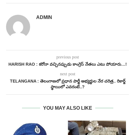
ADMIN
previous post
HARISH RAO : కరోనా వచ్చినప్పుడు కాంగ్రెస్ నేతలు ఎటు పోయారు…!
next post
TELANGANA : తెలంగాణలో ప్రధాన పార్టీ అభ్యర్థుల నేర చరిత్ర.. రికార్డ్
స్థాయిలో ఎవరంటే..?
YOU MAY ALSO LIKE