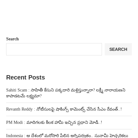
Search
SEARCH
Recent Posts
Sahiti Scam : సాహితీ కేసుని పక్కదారి మళ్లిస్తున్నారా? లక్ష్మీ నారాయణని
కాపాడటమే లక్ష్యమా?
Revanth Reddy : నోటీసులపై షాకింగ్స్ కామెంట్స్ చేసిన సీఎం రేవంత్..!
PM Modi : మాదిగలకు కీలక హామీ ఇచ్చిన ప్రధాని మోడీ..!
Indonesia : ఆ దేశంలో మరోసారి పేలిన అగ్నిపర్వతం.. సునామీ హెచ్చరికలు