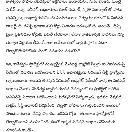
కాళేశ్వరం లోపాల నేపథ్యంలో అక్రమాలు జరిగాయని.. సీఎం కేసీఆర్, మంత్రి
హరీష్ రావు, ఐఏఎస్ అధికారులు రజత్ కుమార్, స్మితా సబర్వాల్ తో పాటు
ఈఎన్సీలు, కాంట్రాక్ట్ కంపెనీలను నిందితులుగా చేర్చుతూ గతంలో ఓ పిటిషన్
దాఖలైంది. దీనిపై భూపాలపల్లి కోర్టు విచారణ జరుపుతోంది. అయితే.. దీన్ని
ప్రజా ప్రతినిధుల కోర్టుకు బదిలీ చేయాలా? లేదా? రాతపూర్వక వాదనలు విన్న
తర్వాత నిర్ణయం తీసుకోవాలా అనే అంశంలో న్యాయస్థానం ఎటూ
తేల్చుకోలేకపోతోంది. దీంతో సమయం పడుతోంది.
ఇక, కాళేశ్వరం ప్రాజెక్టులో ముఖ్యమైన మేడిగడ్డ బ్యారేజ్ పిల్లర్లు కుంగిపోవడంపై
సీబీఐతో విచారణ జరిపించాలని పీసీసీ ఉపాధ్యక్షుడు నిరంజన్ ఢిల్లీ హైకోర్టును
ఆశ్రయించారు. ఆయన తరఫున సీనియర్ అడ్వకేట్ నరేందర్ రావు ఈ పిటిషన్
దాఖలు చేశారు. మేడిగడ్డ బ్యారేజ్ కుంగిన నేపథ్యంలో ఈ ప్రాజెక్ట్​లో జరిగిన
అవినీతిపై విచారణ జరిపించాలని పిటిషన్​లో పేర్కొన్నారు. ఇటీవల నేషనల్
డ్యామ్ సేఫ్టీ అథారిటీ పర్యటించి, భద్రతా లోపాలను గుర్తించిందని అందులో
పొందుపరిచారు. దీనిపై విచారణ జరిపిన కోర్టు.. తెలంగాణ హైకోర్టులోనే
తేల్చుకోవాలని సూచించింది. దీంతో ఇక్కడ పిటిషన్ దాఖలు చేసేందుకు
చూస్తోంది కాంగ్రెస్.