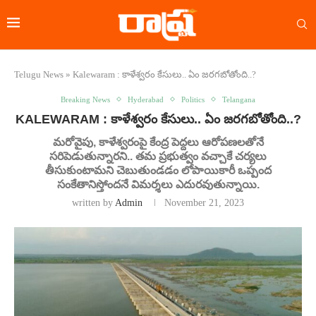
Telugu News
»
Kalewaram : కాళేశ్వరం కేసులు.. ఏం జరగబోతోంది..?
Breaking News
Hyderabad
Politics
Telangana
KALEWARAM : కాళేశ్వరం కేసులు.. ఏం జరగబోతోంది..?
మరోవైపు, కాళేశ్వరంపై కేంద్ర పెద్దలు ఆరోపణలతోనే
సరిపెడుతున్నారని.. తమ ప్రభుత్వం వచ్చాకే చర్యలు
తీసుకుంటామని చెబుతుండడం లోపాయికారీ ఒప్పంద
సంకేతానిస్తోందనే విమర్శలు ఎదురవుతున్నాయి.
written by
Admin
November 21, 2023