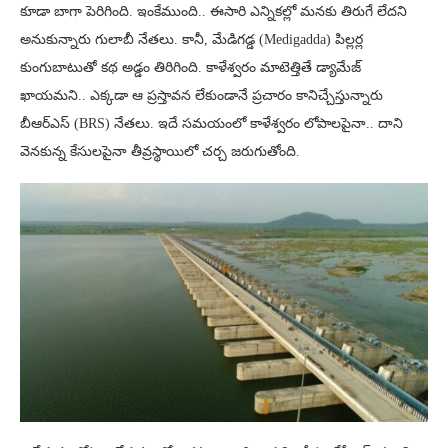
కూడా బాగా పెరిగింది. ఇంకేముంది.. ఈసారి ఎన్నికల్లో మనకు తిరుగే లేదని
అనుకున్నారు గులాబీ నేతలు. కానీ, మేడిగడ్డ (Medigadda) పిల్లర్ల
కుంగుబాటుతో కథ అడ్డం తిరిగింది. కాళేశ్వరం మాటెత్తితే డ్యామేజ్
ఖాయమని.. ఎక్కడా ఆ ప్రస్తావన లేకుండానే ప్రచారం కానిచ్చేస్తున్నారు
బీఆర్ఎస్ (BRS) నేతలు. ఇదే సమయంలో కాళేశ్వరం లోపాలపైనా.. దాని
వెనకున్న కేసులపైనా తీవ్రస్థాయిలో చర్చ జరుగుతోంది.