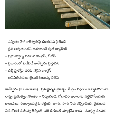
– ఎన్నికల వేళ కాళేశ్వరంపై బీఆర్ఎస్ సైలెంట్
– ప్లస్ అవుతుందని అనుకుంటే ఫుల్ డ్యామేజ్
– ప్రభుత్వాన్ని వదలని కాంగ్రెస్, బీజేపీ
– ప్రచారంలో పదేపదే కాళేశ్వరం ప్రస్తావన
– ఢిల్లీ హైకోర్టు వరకు వెళ్లిన కాంగ్రెస్
– అవినీతిపరులు జైలుకేనంటున్న బీజేపీ
కాళేశ్వరం (Kalewaram).. ప్రతిష్టాత్మక ప్రాజెక్టు. కేంద్రం నిధులు ఇవ్వకపోయినా,
రాష్ట్ర ప్రభుత్వం సొంతంగా నిర్మించింది. గోదావరి జలాలను ఎత్తిపోసేందుకు
కాలువలు, రిజర్వాయర్లను కట్టింది. తాగు, సాగు నీరు కల్పించింది. రైతులకు
నీటి కొరత సమస్య తీర్చింది. వరి దిగుబడి మాత్రమే కాదు.. మత్స్య సంపద