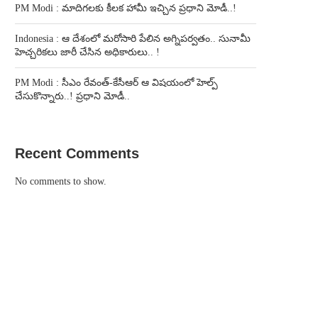
PM Modi : మాదిగలకు కీలక హామీ ఇచ్చిన ప్రధాని మోడీ..!
Indonesia : ఆ దేశంలో మరోసారి పేలిన అగ్నిపర్వతం.. సునామీ
హెచ్చరికలు జారీ చేసిన అధికారులు.. !
PM Modi : సీఎం రేవంత్-కేసీఆర్ ఆ విషయంలో హెల్ప్
చేసుకొన్నారు..! ప్రధాని మోడీ..
Recent Comments
No comments to show.