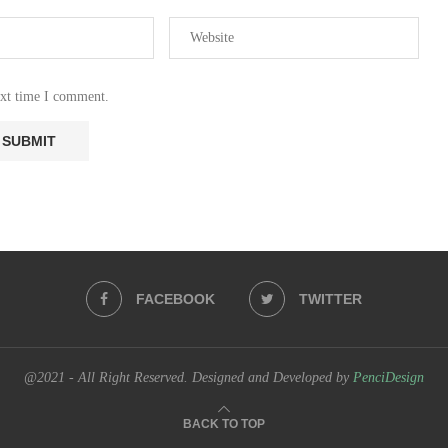
ext time I comment.
FACEBOOK
TWITTER
@2021 - All Right Reserved. Designed and Developed by
PenciDesign
BACK TO TOP