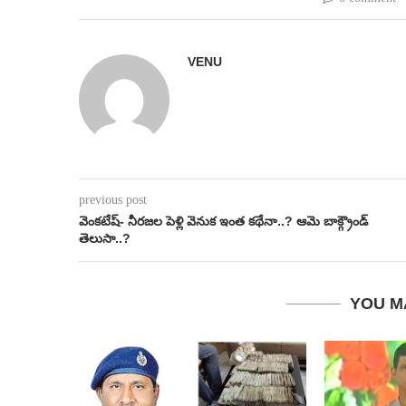
VENU
previous post
వెంకటేష్- నీరజల పెళ్లి వెనుక ఇంత కథేనా..? ఆమె బాక్గ్రౌండ్
తెలుసా..?
YOU M