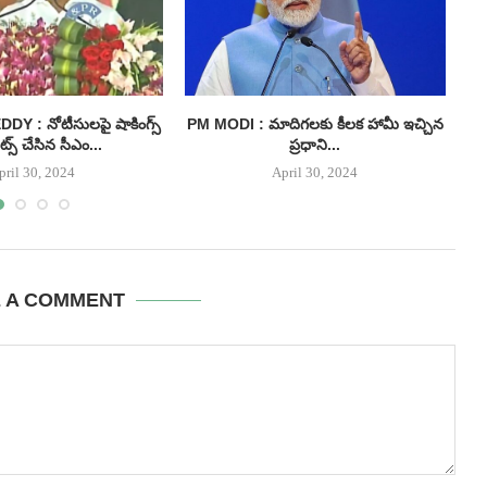
 : నోటీసులపై షాకింగ్స్
PM MODI : మాదిగలకు కీలక హామీ ఇచ్చిన
I
్స్ చేసిన సీఎం...
ప్రధాని...
pril 30, 2024
April 30, 2024
E A COMMENT