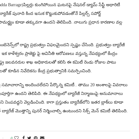
gadda Barrage)పిల్లర్లు కుంగిపోయిన ఘటనపై నేషనల్ డ్యామ్ సేఫ్టీ అథారిటీ
యారేజ్ పునాది కింద ఇసుక కొట్టుకుపోవడంతోనే పిల్లర్స్ సపోర్ట్
ామర్థ్యం కూడా తక్కువగా ఉందని తెలిపింది. నాలుగు ప్రధాన కారణాల వల్ల
ంటెనెన్స్‌లో రాష్ట్ర ప్రభుత్వం విఫలమైందని స్పష్టం చేసింది. ప్రభుత్వం బ్యారేజీ
 ఇక కాళేశ్వరం ప్రాజెక్టు పై అవినీతి ఆరోపణలు వస్తున్న నేపథ్యంలో కేంద్రం
. రాష్ట్ర జలవనరుల శాఖ అధికారులతో కలిసి ఈ కమిటీ రెండు రోజుల పాటు
ేజీలతో కూడిన నివేదికను కేంద్ర ప్రభుత్వానికి సమర్పించింది.
ర్తి సమాచారాన్ని అందించలేదని పేర్కొన్న కమిటీ.. తాము 20 అంశాలపై వివరాలు
పూర్తిగా ఉందని తెలిపిది. ఈ నేపథ్యంలో బ్యారేజీ నిర్మాణంపై అనుమానాలు
 నింపవద్దని వెల్లడించింది. కాగా ప్రస్తుతం బ్యారేజ్‌లోని ఇతర బ్లాక్‌లు కూడా
ారేజ్ మొత్తాన్ని పునర్ నిర్మించాల్సి ఉంటుందని సిక్స్ మెన్ కమిటీ తెలిపింది.
0