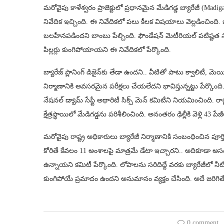
మరోవైపు కాళేశ్వరం ప్రాజెక్టులో ప్రధానమైన మేడిగడ్డ బ్యారేజీ (Madi
నివేదిక ఇచ్చింది. ఈ నివేదికలో పలు కీలక విషయాలు వెల్లడించింది. బ్
బలహీనపడిందని బాంబు పేల్చింది. ఫౌండేషన్ మెటీరియల్ పటిష్టత స
పిల్లర్లు కుంగిపోయాయని ఈ నివేదికలో పేర్కొంది.
బ్యారేజ్ ప్లానింగ్‌ డిజైన్‌కు తేడా ఉందని.. వీటితో పాటు క్వాలిటీ, మెయి
నిర్మాణానికి అవసరమైన పరీక్షలు చేయలేదని భావిస్తున్నట్టు పేర్కొంది.
నేషనల్ డ్యామ్ సేఫ్టీ అథారిటీ సిక్స్ మెన్ కమిటీని నియమించింది
క్షేత్రస్థాయిలో మేడిగడ్డను పరిశీలించింది. అనంతరం ఢిల్లీకి వెళ్లి 43 ప
మరోవైపు రాష్ట్ర అధికారులు బ్యారేజీ నిర్మాణానికి సంబంధించిన పూ
కోరితే కేవలం 11 అంశాలపై మాత్రమే డేటా ఇచ్చారని.. అదికూడా అసం
ఉన్నాయని కమిటీ పేర్కొంది. లోపాలను సరిదిద్దే వరకు బ్యారేజీలో నీటిని
కుంగిపోయే ప్రమాదం ఉందని అనుమానం వ్యక్తం చేసింది. అదే జరిగితే బ్య
0 comment