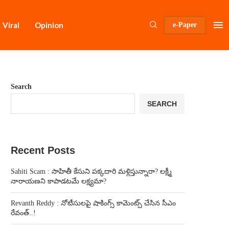
Viral
Opinion
e-Paper
Search
SEARCH
Recent Posts
Sahiti Scam : సాహితీ కేసుని పక్కదారి మళ్లిస్తున్నారా? లక్ష్మీ
నారాయణని కాపాడటమే లక్ష్యమా?
Revanth Reddy : నోటీసులపై షాకింగ్స్ కామెంట్స్ చేసిన సీఎం
రేవంత్..!