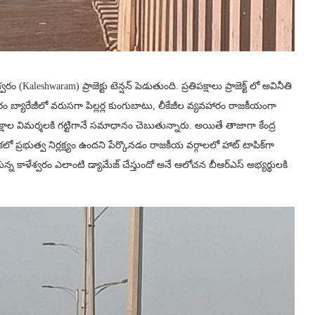
 (Kaleshwaram) ప్రాజెక్టు టెన్షన్‌ పెడుతుంది. ప్రతిపక్షాలు ప్రాజెక్ట్ లో అవినీతి
ారం బ్యారేజీలో వరుసగా పిల్లర్ల కుంగుబాటు, లీకేజీల వ్యవహారం రాజకీయంగా
ాల విమర్శలకి గట్టిగానే సమాధానం చెబుతున్నారు. అయితే తాజాగా కేంద్ర
కలో ప్రభుత్వ నిర్లక్ష్యం ఉందని పేర్కొనడం రాజకీయ వర్గాలలో హాట్ టాపిక్‌గా
ున్న కాళేశ్వరం ఎలాంటి డ్యామేజ్ చేస్తుందో అనే ఆలోచన బీఆర్ఎస్ అభ్యర్థులకి