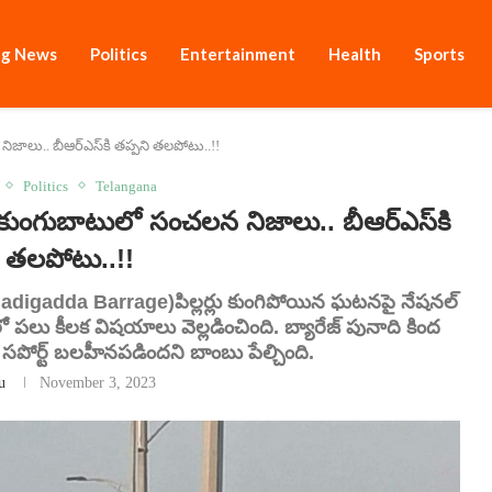
ng News
Politics
Entertainment
Health
Sports
ిజాలు.. బీఆర్ఎస్‌కి తప్పని తలపోటు..!!
Politics
Telangana
కుంగుబాటులో సంచలన నిజాలు.. బీఆర్ఎస్‌కి
ి తలపోటు..!!
ేజీ (Madigadda Barrage)పిల్లర్లు కుంగిపోయిన ఘటనపై నేషనల్
ికలో పలు కీలక విషయాలు వెల్లడించింది. బ్యారేజ్ పునాది కింద
్ సపోర్ట్ బలహీనపడిందని బాంబు పేల్చింది.
u
November 3, 2023