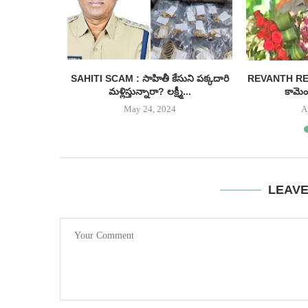
 ఉచిత బస్సు
SAHITI SCAM : సాహితీ కేసుని పక్కదారి
REVANTH REDDY
...
మళ్లిస్తున్నారా? లక్ష్మీ...
కామెంట
May 24, 2024
A
LEAV