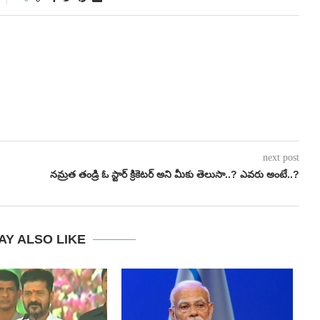
next post
న‌మ్ర‌త తండ్రి ఓ స్టార్ క్రికెట‌ర్ అని మీకు తెలుసా..? ఎవరు అంటే..?
AY ALSO LIKE