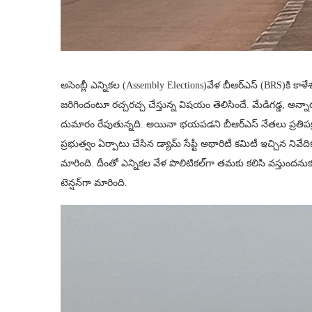
అసెంబ్లీ ఎన్నికల (Assembly Elections)వేళ బీఆర్ఎస్‌ (BRS)కి కాళేశ్వరం
జరిగిందంటూ రచ్చరచ్చ చేస్తున్న విషయం తెలిసిందే. మేడిగడ్డ, అన్న
దుమారం రేపుతున్నది. అయినా భయపడని బీఆర్ఎస్‌ నేతలు ప్రతిపక్ష
ప్రభుత్వం ఏర్పాటు చేసిన డ్యామ్ సేఫ్టీ అథారిటీ కమిటీ ఇచ్చిన నివేది
మారింది. దీంతో ఎన్నికల వేళ పొలిటికల్‌గా తమకు కలిసి వస్తుందనుక
టెన్షన్‌గా మారింది.