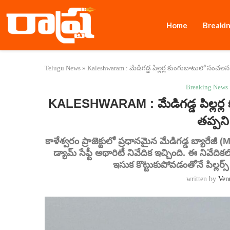
Home
Breaki
Telugu News
»
Kaleshwaram : మేడిగడ్డ పిల్లర్ల కుంగుబాటులో సంచలన న
Breaking News
KALESHWARAM : మేడిగడ్డ పిల్లర్ల 
తప్పన
కాళేశ్వరం ప్రాజెక్టులో ప్రధానమైన మేడిగడ్డ బ్యార
డ్యామ్ సేఫ్టీ అథారిటీ నివేదిక ఇచ్చింది. ఈ నివేద
ఇసుక కొట్టుకుపోవడంతోనే పిల్లర్స
written by
Ven