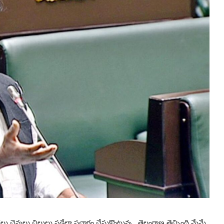
తలు చెవులు చిల్లులు పడేలా ప్రచారం చేసుకొంటున్న.. తెలంగాణ తెచ్చింది మేమే