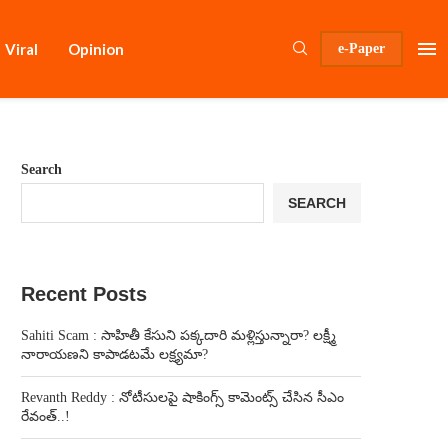
Viral
Opinion
e-Paper
Search
SEARCH
Recent Posts
Sahiti Scam : సాహితీ కేసుని పక్కదారి మళ్లిస్తున్నారా? లక్ష్మీ
నారాయణని కాపాడటమే లక్ష్యమా?
Revanth Reddy : నోటీసులపై షాకింగ్స్ కామెంట్స్ చేసిన సీఎం
రేవంత్..!