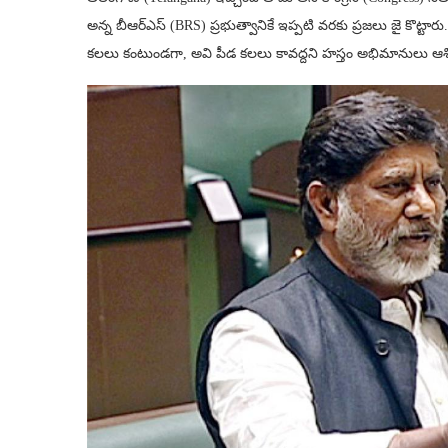
అన్న బీఆర్‌ఎస్‌ (BRS) ప్రభుత్వానికే ఇప్పటి వరకు ప్రజలు జై కొట్ట
కలలు కంటుండగా, అవి పీడ కలలు కావద్దని హస్తం అభిమానులు ఆశిస్