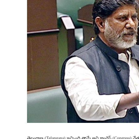
తెలంగాణ (Telangana) ఇచ్చింది తామే అని కాంగ్రెస్ (Congress) నే