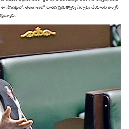
ారు. ఈ నేపధ్యంలో, తెలంగాణలో నూతన ప్రభుత్వాన్ని ఏర్పాటు చేయాలని కాంగ్రెస్
తున్నారు.