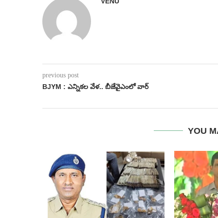
VENU
previous post
BJYM : ఎన్నికల వేళ.. బీజేవైఎంలో వార్
YOU M