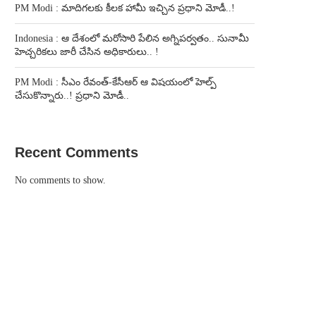
PM Modi : మాదిగలకు కీలక హామీ ఇచ్చిన ప్రధాని మోడీ..!
Indonesia : ఆ దేశంలో మరోసారి పేలిన అగ్నిపర్వతం.. సునామీ
హెచ్చరికలు జారీ చేసిన అధికారులు.. !
PM Modi : సీఎం రేవంత్-కేసీఆర్ ఆ విషయంలో హెల్ప్
చేసుకొన్నారు..! ప్రధాని మోడీ..
Recent Comments
No comments to show.