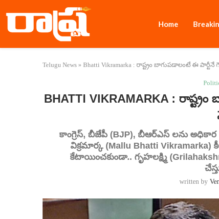
Home
Breaki
Telugu News
»
Bhatti Vikramarka : రాష్ట్రం బాగుపడాలంటే ఈ పార్టీనే గె
Politi
BHATTI VIKRAMARKA : రాష్ట్రం బాగు
కాంగ్రెస్, బీజేపీ (BJP), బీఆర్‌ఎస్‌ లను అధికా
విక్రమార్క (Mallu Bhatti Vikramarka) కీలక
కేటాయించకుండా.. గృహలక్ష్మి (Grilahaks
చేస్
written by
Ve