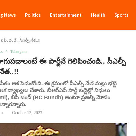
ng News
Politics
Entertainment
Health
Sports
లిపించండి.. సీఎల్పీ నేత..!!
cs
Telangana
పడాలంటే ఈ పార్టీనే గెలిపించండి.. సీఎల్పీ
నేత..!!
ర పీఠం ఆశ పెడుతోంది. ఈ క్రమంలో సీఎల్పీ నేత మల్లు భట్టి
 వ్యాఖ్యలు చేశారు. బీఆర్ఎస్ పార్టీ బడ్జెట్లో నిధులు
hmi), బీసీ బంద్ (BC Bundh) అంటూ ప్రజల్ని మోసం
తున్నారన్నారు.
nu
October 12, 2023