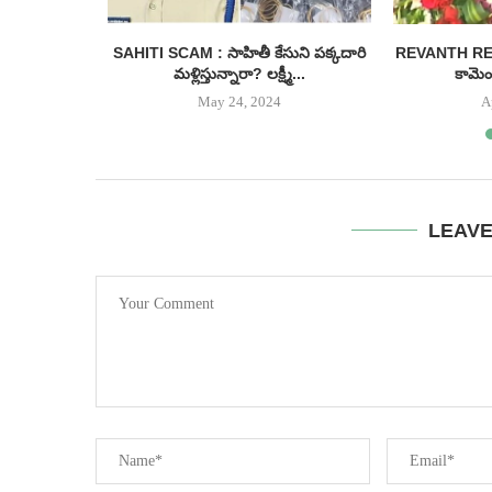
ీనియర్ హీరో
SAHITI SCAM : సాహితీ కేసుని పక్కదారి
REVANTH REDDY
...
మళ్లిస్తున్నారా? లక్ష్మీ...
కామెంట
May 24, 2024
A
LEAV