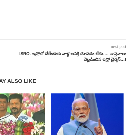
next post
ISRO: ఇస్రోలో చేరేందుకు వాళ్ల ఆసక్తి చూపడం లేదు…. వాస్తవాలు
వెల్లడించిన ఇస్రో చైర్మన్…!
AY ALSO LIKE