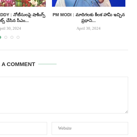
 : నోటీసులపై షాకింగ్స్
PM MODI : మాదిగలకు కీలక హామీ ఇచ్చిన
I
్స్ చేసిన సీఎం...
ప్రధాని...
pril 30, 2024
April 30, 2024
E A COMMENT