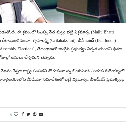
 పెడుతోంది. ఈ క్రమంలో సీఎల్పీ నేత మల్లు భట్టి విక్రమార్క (Mallu Bhatti
ధులు కేటాయించకుండా.. గృహలక్ష్మి (Grilahakshmi), బీసీ బంద్ (BC Bundh)
లో (Assembly Elections), తెలంగాణలో కాంగ్రెస్ ప్రభుత్వం ఏర్పడుతుందని ధీమా
జుల్లో అమలు చేస్తామని చెప్పారు.
జల్ని మోసం చేస్తూ రాష్ట్ర సంపదని దోచుకుంటున్న బీఆర్ఎస్‌కి ఎందుకు ఓటేయ్యాలో
ంపు కార్యాలయంలోని మీడియా సమావేశంలో భట్టి విక్రమార్క, బీఆర్‌ఎస్‌ ప్రభుత్వంపై
0