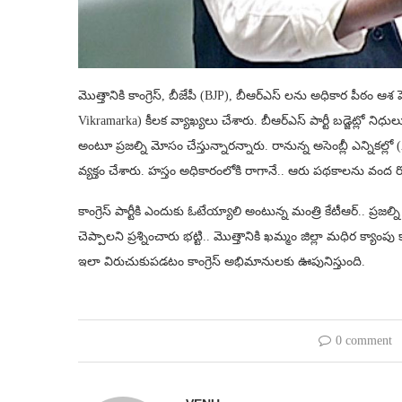
మొత్తానికి కాంగ్రెస్, బీజేపీ (BJP), బీఆర్‌ఎస్‌ లను అధికార పీఠం ఆశ
Vikramarka) కీలక వ్యాఖ్యలు చేశారు. బీఆర్ఎస్ పార్టీ బడ్జెట్లో ని
అంటూ ప్రజల్ని మోసం చేస్తున్నారన్నారు. రానున్న అసెంబ్లీ ఎన్నికల్
వ్యక్తం చేశారు. హస్తం అధికారంలోకి రాగానే.. ఆరు పథకాలను వంద రో
కాంగ్రెస్ పార్టీకి ఎందుకు ఓటేయ్యాలి అంటున్న మంత్రి కేటీఆర్.. ప్ర
చెప్పాలని ప్రశ్నించారు భట్టి.. మొత్తానికి ఖమ్మం జిల్లా మధిర క్యా
ఇలా విరుచుకుపడటం కాంగ్రెస్ అభిమానులకు ఊపునిస్తుంది.
0 comment