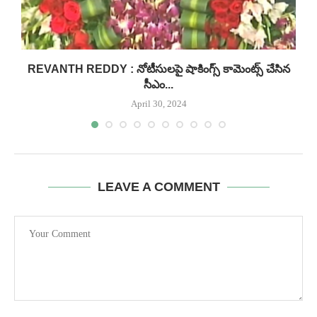
REVANTH REDDY : నోటీసులపై షాకింగ్స్ కామెంట్స్ చేసిన
సీఎం...
April 30, 2024
LEAVE A COMMENT