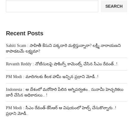
SEARCH
Recent Posts
Sahiti Scam : సాహితీ కేసుని పక్కదారి మళ్లిస్తున్నారా? లక్ష్మీ నారాయణని
కాపాడటమే లక్ష్యమా?
Revanth Reddy : నోటీసులపై షాకింగ్స్ కామెంట్స్ చేసిన సీఎం రేవంత్..!
PM Modi : మాదిగలకు కీలక హామీ ఇచ్చిన ప్రధాని మోడీ..!
Indonesia : ఆ దేశంలో మరోసారి పేలిన అగ్నిపర్వతం.. సునామీ హెచ్చరికలు
జారీ చేసిన అధికారులు.. !
PM Modi : సీఎం రేవంత్-కేసీఆర్ ఆ విషయంలో హెల్ప్ చేసుకొన్నారు..!
ప్రధాని మోడీ..