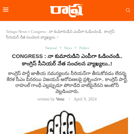
Telugu News
»
Congress : నా కుమారుడిని ఎంపీగా ఓడించండి.. కాంగ్రెస్
సీనియర్ నేత సంచలన వ్యాఖ్యలు..!
National
News
Politics
CONGRESS : నా కుమారుడిని ఎంపీగా ఓడించండి..
కాంగ్రెస్ సీనియర్ నేత సంచలన వ్యాఖ్యలు..!
కాంగ్రెస్ పార్టీ జాతీయ సమస్యలను సీరియస్‌గా తీసుకోవడం లేదన్న
కేరళ సీఎం పినరయి విజయన్ ఆరోపణలపై ప్రశ్నించగా.. కాంగ్రెస్ పార్టీ,
రాహుల్ గాంధీ ఎల్లప్పుడూ పోరాడేది వాటిపైనేనని ఆంటోనీ
వెల్లడించారు.
written by
Venu
April 9, 2024