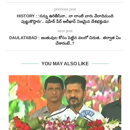
previous post
HISTORY : ‘నన్ను ఉరితీసినా.. నా లాంటి వారు వేలాదిమంది
పుట్టుకొస్తారు’.. షహీద్ పీర్ అలీఖాన్ నిజమైన దేశభక్తుడు!
next post
DAULATABAD : జంతువుల కోసం పెట్టిన వలలో చిరుత.. తర్వాత ఏం
చేశారంటే..?
YOU MAY ALSO LIKE