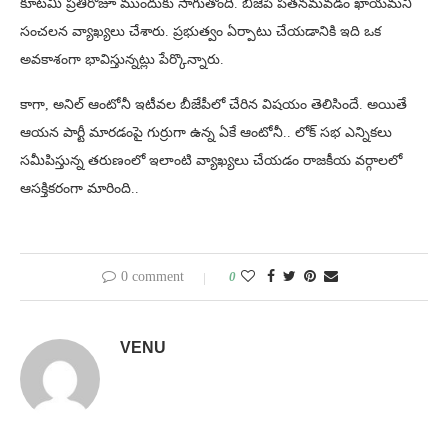
కూటమి ప్రతిరోజూ ముందుకు సాగుతోంది. బీజేపీ పతనమవడం ఖాయమని
సంచలన వ్యాఖ్యలు చేశారు. ప్రభుత్వం ఏర్పాటు చేయడానికి ఇది ఒక
అవకాశంగా భావిస్తున్నట్లు పేర్కొన్నారు.
కాగా, అనిల్ ఆంటోనీ ఇటీవల బీజేపీలో చేరిన విషయం తెలిసిందే. అయితే
ఆయన పార్టీ మారడంపై గుర్రుగా ఉన్న ఏకే ఆంటోనీ.. లోక్ సభ ఎన్నికలు
సమీపిస్తున్న తరుణంలో ఇలాంటి వ్యాఖ్యలు చేయడం రాజకీయ వర్గాలలో
ఆసక్తికరంగా మారింది..
0 comment
0
VENU