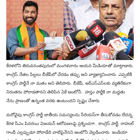
కేరళలోని తిరువనంతపురంలో మంగళవారం ఆయన మీడియాతో మాట్లాడారు.
కాంగ్రెస్ నేతల పిల్లలు బీజేపీలో చేరడం తప్పు అని వ్యాఖ్యానించారు. ఎప్పటికీ
కాంగ్రెస్ పార్టీనే నా మతం అని తెలిపారు. బీజేపీ, ఆర్ఎస్ఎస్‌లకు వ్యతిరేకంగా
నిరంతరం పోరాడతానని తెలిపిన ఏకే ఆంటోనీ.. హస్తం పార్టీకి నా మద్దతు
నేను ప్రాణంతో ఉన్నంత వరకు ఉంటుందని స్పష్టం చేశారు.
మరోవైపు కాంగ్రెస్ పార్టీ జాతీయ సమస్యలను సీరియస్‌గా తీసుకోవడం లేదన్న
కేరళ సీఎం పినరయి విజయన్ ఆరోపణలపై ప్రశ్నించగా.. కాంగ్రెస్ పార్టీ, రాహుల్
గాంధీ ఎల్లప్పుడూ పోరాడేది వాటిపైనేనని ఆంటోనీ వెల్లడించారు. ఇండియా