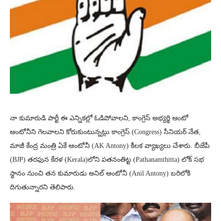
నా కుమారుడి పార్టీ ఈ ఎన్నికల్లో ఓడిపోవాలని, కాంగ్రెస్ అభ్యర్థి ఆంటో
ఆంటోనీని గెలవాలని కోరుకుంటున్నట్లు కాంగ్రెస్ (Congress) సీనియర్ నేత,
మాజీ కేంద్ర మంత్రి ఏకే ఆంటోనీ (AK Antony) కీలక వ్యాఖ్యలు చేశారు. బీజేపీ
(BJP) తరఫున కేరళ (Kerala)లోని పతనంతిట్ట (Pathanamthitta) లోక్ సభ
స్థానం నుంచి తన కుమారుడు అనిల్ ఆంటోనీ (Anil Antony) బరిలోకి
దిగుతున్నారని తెలిపారు.