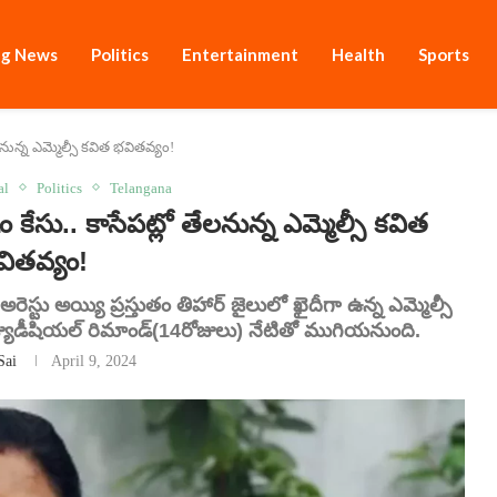
ng News
Politics
Entertainment
Health
Sports
లనున్న ఎమ్మెల్సీ కవిత భవితవ్యం!
al
Politics
Telangana
 కేసు.. కాసేపట్లో తేలనున్న ఎమ్మెల్సీ కవిత
వితవ్యం!
అరెస్టు అయ్యి ప్రస్తుతం తిహార్ జైలులో ఖైదీగా ఉన్న ఎమ్మెల్సీ
జ్యుడీషియల్ రిమాండ్(14రోజులు) నేటితో ముగియనుంది.
Sai
April 9, 2024