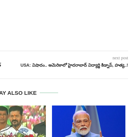
next post
్
USA: విషాదం.. అమెరికాలో హైదరాబాద్ విద్యార్థి కిడ్నాప్, హత్య..!
AY ALSO LIKE