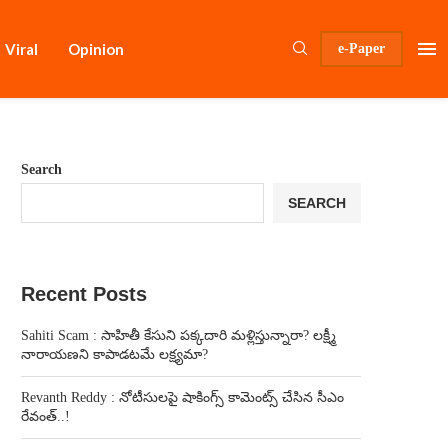
Viral
Opinion
e-Paper
Search
SEARCH
Recent Posts
Sahiti Scam : సాహితీ కేసుని పక్కదారి మళ్లిస్తున్నారా? లక్ష్మీ
నారాయణని కాపాడటమే లక్ష్యమా?
Revanth Reddy : నోటీసులపై షాకింగ్స్ కామెంట్స్ చేసిన సీఎం
రేవంత్..!