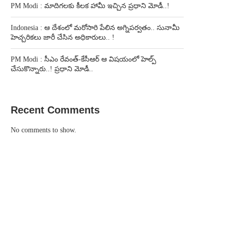
PM Modi : మాదిగలకు కీలక హామీ ఇచ్చిన ప్రధాని మోడీ..!
Indonesia : ఆ దేశంలో మరోసారి పేలిన అగ్నిపర్వతం.. సునామీ
హెచ్చరికలు జారీ చేసిన అధికారులు.. !
PM Modi : సీఎం రేవంత్-కేసీఆర్ ఆ విషయంలో హెల్ప్
చేసుకొన్నారు..! ప్రధాని మోడీ..
Recent Comments
No comments to show.