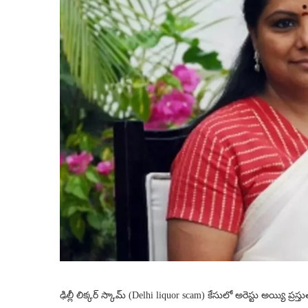
ఢిల్లీ లిక్కర్ స్కామ్ (Delhi liquor scam) కేసులో అరెస్టు అయ్యి ప్ర