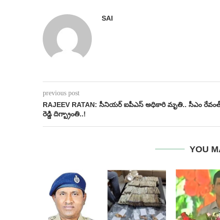
SAI
previous post
RAJEEV RATAN: సీనియర్ ఐపీఎస్ అధికారి మృతి.. సీఎం రేవంత
రెడ్డి దిగ్బ్రాంతి..!
YOU M