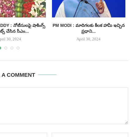
 : నోటీసులపై షాకింగ్స్
PM MODI : మాదిగలకు కీలక హామీ ఇచ్చిన
I
్స్ చేసిన సీఎం...
ప్రధాని...
pril 30, 2024
April 30, 2024
E A COMMENT