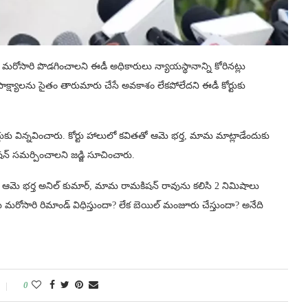
 మరోసారి పొడగించాలని ఈడీ అధికారులు న్యాయస్థానాన్ని కోరినట్లు
, సాక్ష్యాలను సైతం తారుమారు చేసే అవకాశం లేకపోలేదని ఈడీ కోర్టుకు
 విన్నవించారు. కోర్టు హాలులో కవితతో ఆమె భర్త, మామ మాట్లాడేందుకు
షన్ సమర్పించాలని జడ్జి సూచించారు.
ిత ఆమె భర్త అనిల్ కుమార్, మామ రామకిషన్ రావును కలిసి 2 నిమిషాలు
ు మరోసారి రిమాండ్ విధిస్తుందా? లేక బెయిల్ మంజూరు చేస్తుందా? అనేది
0