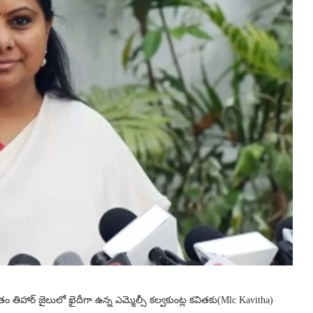
స్తుతం తిహార్ జైలులో ఖైదీగా ఉన్న ఎమ్మెల్సీ కల్వకుంట్ల కవితకు(Mlc Kavitha)