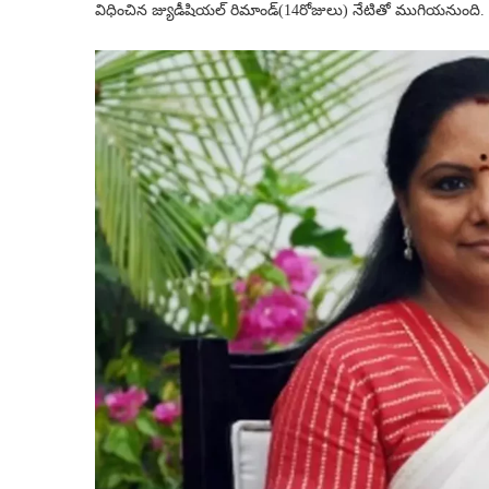
విధించిన జ్యుడీషియల్ రిమాండ్(14రోజులు) నేటితో ముగియనుంది. 