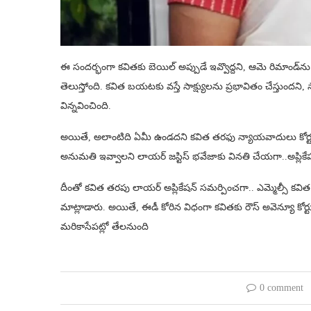
ఈ సందర్భంగా కవితకు బెయిల్ అప్పుడే ఇవ్వొద్దని, ఆమె రిమాండ్‌ను
తెలుస్తోంది. కవిత బయటకు వస్తే సాక్ష్యులను ప్రభావితం చేస్తుందని
విన్నవించింది.
అయితే, అలాంటిది ఏమీ ఉండదని కవిత తరఫు న్యాయవాదులు కోర్టుకు
అనుమతి ఇవ్వాలని లాయర్ జస్టిస్ భవేజాకు వినతి చేయగా..అప్లికే
దీంతో కవిత తరపు లాయర్ అప్లికేషన్ సమర్పించగా.. ఎమ్మెల్సీ కవ
మాట్లాడారు. అయితే, ఈడీ కోరిన విధంగా కవితకు రౌస్ అవెన్యూ కోర్ట
మరికాసేపట్లో తేలనుంది
0 comment