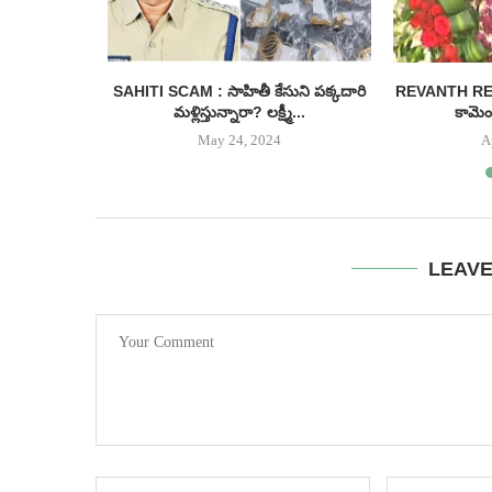
 ఉచిత బస్సు
SAHITI SCAM : సాహితీ కేసుని పక్కదారి
REVANTH REDDY
...
మళ్లిస్తున్నారా? లక్ష్మీ...
కామెంట
May 24, 2024
A
LEAV