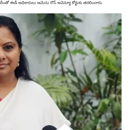
దీంతో ఈడీ అధికారులు ఆమెను రౌస్ అవెన్యూ కోర్టుకు తరలించారు.