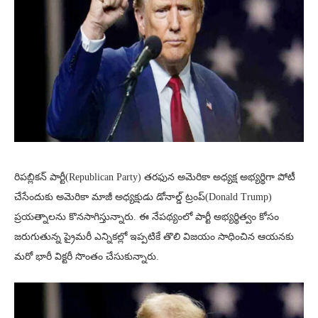
రిపబ్లికన్ పార్టీ(Republican Party) తరఫున అమెరికా అధ్యక్ష అభ్యర్థిగా పోటీ
చేసేందుకు అమెరికా మాజీ అధ్యక్షుడు డోనాల్డ్ ట్రంప్(Donald Trump)
ప్రయత్నాలను కొనసాగిస్తున్నారు. ఈ నేపథ్యంలో పార్టీ అభ్యర్థిత్వం కోసం
జరుగుతున్న ప్రైమరీ ఎన్నికల్లో ఇప్పటికే తొలి విజయం సాధించిన ఆయనకు
మరో భారీ విక్టరీ సొంతం చేసుకున్నారు.