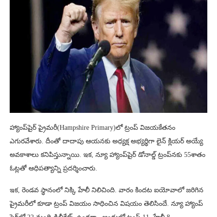
హ్యాంప్‌షైర్ ప్రైమరీ(Hampshire Primary)లో ట్రంప్ విజయకేతనం
ఎగురవేశారు. దీంతో దాదాపు ఆయనకు అధ్యక్ష అభ్యర్థిగా లైన్ క్లియర్ అయ్యే
అవకాశాలు కనిపిస్తున్నాయి. ఇక, న్యూ హ్యాంప్‌షైర్ డోనాల్డ్ ట్రంప్‌నకు 55శాతం
ఓట్లతో ఆధిపత్యాన్ని ప్రదర్శించారు.
ఇక, రెండవ స్థానంలో నిక్కి హేలీ నిలిచింది. వారం కిందట ఐయోవాలో జరిగిన
ప్రైమరీలో కూడా ట్రంప్ విజయం సాధించిన విషయం తెలిసిందే. న్యూ హ్యాంప్