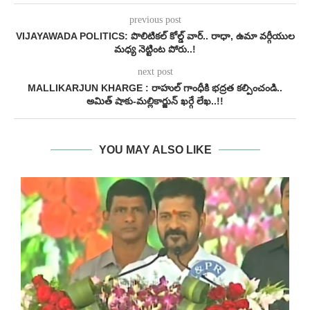
previous post
VIJAYAWADA POLITICS: పొలిటికల్ కోల్డ్ వార్.. రాధా, ఉమా వర్గీయుల
మధ్య నెట్టింట పోరు..!
next post
MALLIKARJUN KHARGE : రాహుల్ గాంధీకి భద్రత కల్పించండి..
అమిత్ షాకు-మల్లికార్జున్ ఖర్గే లేఖ..!!
YOU MAY ALSO LIKE