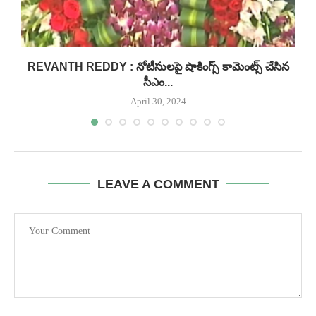
REVANTH REDDY : నోటీసులపై షాకింగ్స్ కామెంట్స్ చేసిన
సీఎం...
April 30, 2024
LEAVE A COMMENT