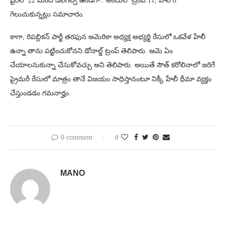
షైర్‌లో 22 మంది డిలీగేట్స్ ఉండగా.. అందులో ట్రంప్ 11, హేలీ 8
గెలుచుకున్నట్లు సమాచారం.
కాగా, రిపబ్లికన్ పార్టీ తరఫున అమెరికా అధ్యక్ష అభ్యర్థి రేసులో ఒకవేళ హేలీ
ఉన్నా తాను పట్టించుకోనని డోనాల్డ్ ట్రంప్ తెలిపారు. ఆమె ఏం
చేయాలనుకున్నా చేసుకోవచ్చు అని తెలిపారు. అయితే సౌత్ కరోలినాలో జరిగే
ప్రైమరీ రేసులో మాత్రం తానే విజయం సాధిస్తానంటూ నిక్కీ హేలీ ధీమా వ్యక్తం
చేస్తుండడం గమనార్హం.
0 comment
0
MANO