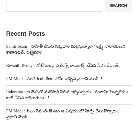
SEARCH
Recent Posts
Sahiti Scam : సాహితీ కేసుని పక్కదారి మళ్లిస్తున్నారా? లక్ష్మీ నారాయణని
కాపాడటమే లక్ష్యమా?
Revanth Reddy : నోటీసులపై షాకింగ్స్ కామెంట్స్ చేసిన సీఎం రేవంత్..!
PM Modi : మాదిగలకు కీలక హామీ ఇచ్చిన ప్రధాని మోడీ..!
Indonesia : ఆ దేశంలో మరోసారి పేలిన అగ్నిపర్వతం.. సునామీ హెచ్చరికలు
జారీ చేసిన అధికారులు.. !
PM Modi : సీఎం రేవంత్-కేసీఆర్ ఆ విషయంలో హెల్ప్ చేసుకొన్నారు..!
ప్రధాని మోడీ..