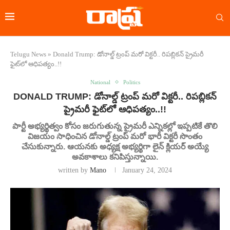
Telugu News
»
Donald Trump: డోనాల్డ్ ట్రంప్ మరో విక్టరీ.. రిప‌బ్లిక‌న్ ప్రైమ‌రీ
ఫైట్‌లో ఆధిపత్యం..!!
National
Politics
DONALD TRUMP: డోనాల్డ్ ట్రంప్ మరో విక్టరీ.. రిప‌బ్లిక‌న్
ప్రైమ‌రీ ఫైట్‌లో ఆధిపత్యం..!!
పార్టీ అభ్యర్థిత్వం కోసం జరుగుతున్న ప్రైమరీ ఎన్నికల్లో ఇప్పటికే తొలి
విజయం సాధించిన డోనాల్డ్ ట్రంప్ మరో భారీ విక్టరీ సొంతం
చేసుకున్నారు. ఆయనకు అధ్యక్ష అభ్యర్థిగా లైన్ క్లియర్ అయ్యే
అవకాశాలు కనిపిస్తున్నాయి.
written by
Mano
January 24, 2024