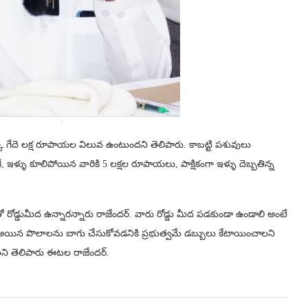
 గేదె లక్ష రూపాయల విలువ ఉంటుంద‌ని తెలిపారు. కాబట్టి పశువులు
ే, ఇళ్ళు కూలిపోయిన వారికి 5 లక్షల రూపాయలు, పాక్షికంగా ఇళ్ళు దెబ్బతిన్న
.
 రోడ్డుమీద ఉన్నార‌న్నారు రాజేంద‌ర్. వారు రోడ్డు మీద పడకుండా ఉండాలి అంటే
ురి అయిన పొలాలను బాగు చేసుకోవడనికి ప్రభుత్వమే డబ్బులు కేటాయించాలని
లని తెలిపారు ఈట‌ల రాజేంద‌ర్.