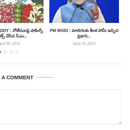
 : నోటీసులపై షాకింగ్స్
PM MODI : మాదిగలకు కీలక హామీ ఇచ్చిన
I
్స్ చేసిన సీఎం...
ప్రధాని...
pril 30, 2024
April 30, 2024
E A COMMENT