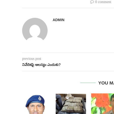
0 comment
ADMIN
previous post
నివేదిక‌పై ఆల‌స్యం ఎందుకు?
YOU M