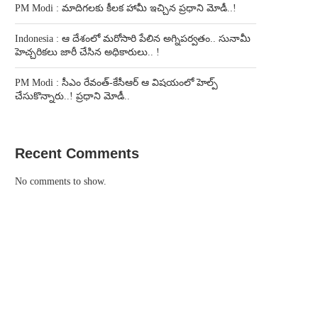
PM Modi : మాదిగలకు కీలక హామీ ఇచ్చిన ప్రధాని మోడీ..!
Indonesia : ఆ దేశంలో మరోసారి పేలిన అగ్నిపర్వతం.. సునామీ
హెచ్చరికలు జారీ చేసిన అధికారులు.. !
PM Modi : సీఎం రేవంత్-కేసీఆర్ ఆ విషయంలో హెల్ప్
చేసుకొన్నారు..! ప్రధాని మోడీ..
Recent Comments
No comments to show.