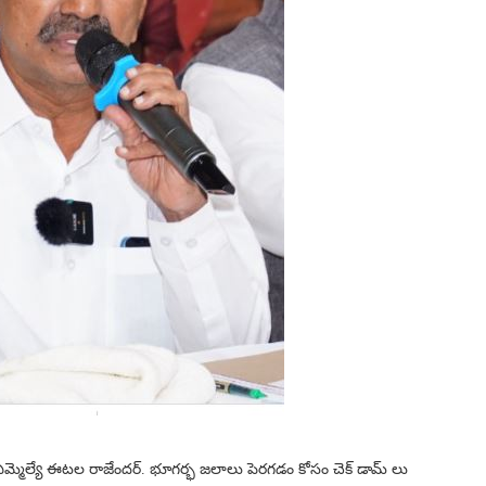
 ఎమ్మెల్యే ఈటల రాజేందర్. భూగర్భ జలాలు పెరగడం కోసం చెక్ డామ్ లు