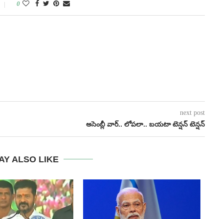
0
next post
అసెంబ్లీ వార్.. లోప‌లా.. బ‌య‌టా టెన్ష‌న్ టెన్ష‌న్
AY ALSO LIKE