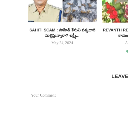
 ఉచిత బస్సు
SAHITI SCAM : సాహితీ కేసుని పక్కదారి
REVANTH REDDY
...
మళ్లిస్తున్నారా? లక్ష్మీ...
కామెంట
May 24, 2024
A
LEAV