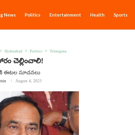
ng News
Politics
Entertainment
Health
Sports
Hyderabad
Politics
Telangana
హారం చెల్లించాలి!
నికి ఈట‌ల సూచ‌న‌లు
min
August 4, 2023