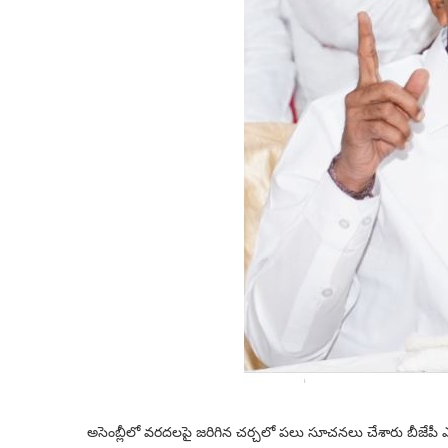
అసెంబ్లీలో వరదలపై జ‌రిగిన‌ చర్చలో ప‌లు సూచనలు చేశారు బీజేపీ