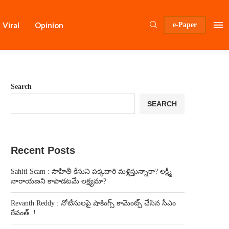
Viral
Opinion
e-Paper
Search
SEARCH
Recent Posts
Sahiti Scam : సాహితీ కేసుని పక్కదారి మళ్లిస్తున్నారా? లక్ష్మీ
నారాయణని కాపాడటమే లక్ష్యమా?
Revanth Reddy : నోటీసులపై షాకింగ్స్ కామెంట్స్ చేసిన సీఎం
రేవంత్..!