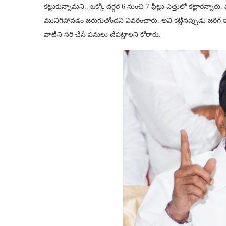
కట్టుకున్నామ‌ని.. ఒక్కో దగ్గర 6 నుంచి 7 ఫీట్లు ఎత్తులో కట్టార‌న
మునిగిపోవ‌డం జ‌రుగుతోంద‌ని వివ‌రించారు. అవి కట్టినప్పుడు జరిగే
వాటిని సరి చేసే పనులు చేపట్టాలని కోరారు.