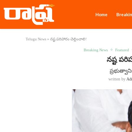
Home
Breaki
Telugu News
»
న‌ష్ట ప‌రిహారం చెల్లించాలి!
Breaking News
Featured
న‌ష్ట ప‌రి
ప్ర‌భుత్వా
written by
Ad