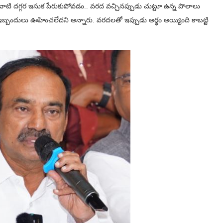
్నారు. వాటి దగ్గర ఇసుక పేరుకుపోవడం.. వరద వచ్చినప్పుడు చుట్టూ ఉన్న పొలాలు
 ఇబ్బందులు ఊహించలేద‌ని అన్నారు. వ‌ర‌ద‌ల‌తో ఇప్పుడు అర్థం అయ్యింది కాబట్టి