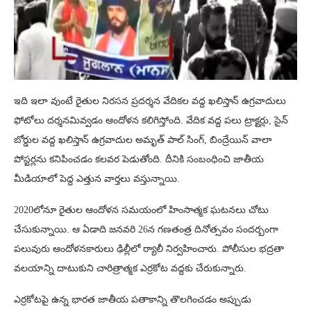
ఇది ఇలా వుంటే రైతుల నిరసన ప్రదర్శన వేదికల వద్ద ఖలిస్తాన్ ఉగ్రవాదులు
ఫోటోలు దర్శనమివ్వడం ఆందోళన కలిగిస్తోంది. వేదిక వద్ద పలు ట్రాక్టర్లు, సైన్
బోర్డుల వద్ద ఖలిస్తాన్ ఉగ్రవాదుల అమృత్ పాల్ సింగ్, బింద్రేయిన్ వాలా
పోస్టర్లను కనిపించడం కలవర పెడుతోంది. దీనికి సంబంధించి జాతీయ
మీడియాలో పెద్ద ఎత్తున వార్తలు వస్తున్నాయి.
2020లోనూ రైతుల ఆందోళన సమయంలో హింసాత్మక ఘటనలు చోటు
చేసుకున్నాయి. ఆ ఏడాది జనవరి 26న గణతంత్ర దినోత్సవం సందర్బంగా
పలువురు ఆందోళనకారులు ఢిల్లీలో ర్యాలీ నిర్వహించారు. పోలీసుల భద్రతా
వలయాన్ని దాటుకుని చారిత్రాత్మక ఎర్రకోట వద్దకు చేరుకున్నారు.
ఎర్రకోటపై ఉన్న భారత జాతీయ పతాకాన్ని తొలగించడం అప్పుడు