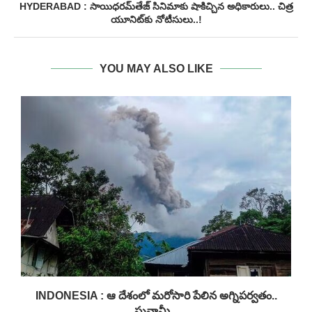
HYDERABAD : సాయిధరమ్‌తేజ్ సినిమాకు షాకిచ్చిన అధికారులు.. చిత్ర
యూనిట్‌కు నోటీసులు..!
YOU MAY ALSO LIKE
INDONESIA : ఆ దేశంలో మరోసారి పేలిన అగ్నిపర్వతం..
సునామీ...