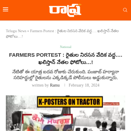
Telugu News
»
Farmers Portest : రైతుల నిరసన వేదిక వద్ద…. ఖలిస్తాన్ నేతల
ఫోటోలు…!
National
FARMERS PORTEST : రైతుల నిరసన వేదిక వద్ద….
ఖలిస్తాన్ నేతల ఫోటోలు…!
నేటితో ఈ యాత్ర ఐదవ రోజుకు చేరుకుంది. పంజాబ్ హర్యానా
సరిహద్దుల్లో రైతులను ఎక్కడిక్కడే పోలీసులు అడ్డుకున్నారు.
written by
Ramu
February 18, 2024