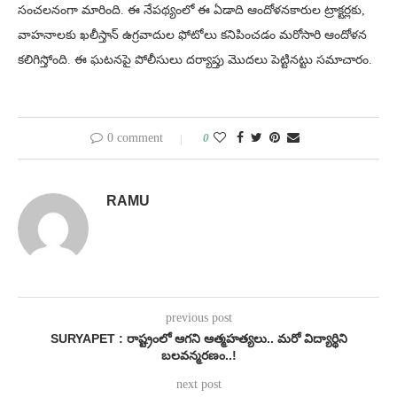
సంచలనంగా మారింది. ఈ నేపథ్యంలో ఈ ఏడాది ఆందోళనకారుల ట్రాక్టర్లకు,
వాహనాలకు ఖలీస్తాన్ ఉగ్రవాదుల ఫోటోలు కనిపించడం మరోసారి ఆందోళన
కలిగిస్తోంది. ఈ ఘటనపై పోలీసులు దర్యాప్తు మొదలు పెట్టినట్టు సమాచారం.
0 comment
0
RAMU
previous post
SURYAPET : రాష్ట్రంలో ఆగని ఆత్మహత్యలు.. మరో విద్యార్థిని
బలవన్మరణం..!
next post