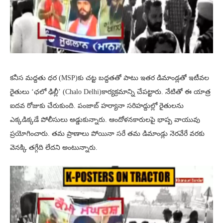
కనీస మద్దతు ధర (MSP)కు చట్ట బద్దతతో పాటు ఇతర డిమాండ్లతో ఇటీవల
రైతులు ‘ఛలో ఢిల్లీ’ (Chalo Delhi)కార్యక్రమాన్ని చేపట్టారు. నేటితో ఈ యాత్ర
ఐదవ రోజుకు చేరుకుంది. పంజాబ్ హర్యానా సరిహద్దుల్లో రైతులను
ఎక్కడిక్కడే పోలీసులు అడ్డుకున్నారు. ఆందోళనకారులపై భాష్ప వాయువు
ప్రయోగించారు. తమ ప్రాణాలు పోయినా సరే తమ డిమాండ్లు నెరవేరే వరకు
వెనక్కి తగ్గేది లేదని అంటున్నారు.