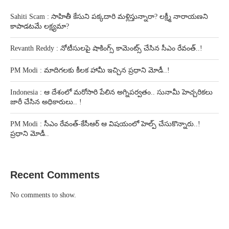
Sahiti Scam : సాహితీ కేసుని పక్కదారి మళ్లిస్తున్నారా? లక్ష్మీ నారాయణని
కాపాడటమే లక్ష్యమా?
Revanth Reddy : నోటీసులపై షాకింగ్స్ కామెంట్స్ చేసిన సీఎం రేవంత్..!
PM Modi : మాదిగలకు కీలక హామీ ఇచ్చిన ప్రధాని మోడీ..!
Indonesia : ఆ దేశంలో మరోసారి పేలిన అగ్నిపర్వతం.. సునామీ హెచ్చరికలు
జారీ చేసిన అధికారులు.. !
PM Modi : సీఎం రేవంత్-కేసీఆర్ ఆ విషయంలో హెల్ప్ చేసుకొన్నారు..!
ప్రధాని మోడీ..
Recent Comments
No comments to show.