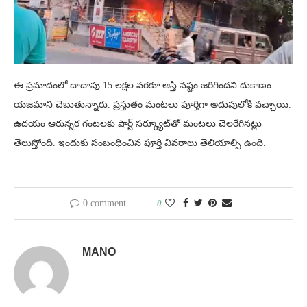
ఈ ప్రమాదంలో దాదాపు 15 లక్షల వరకూ ఆస్తి నష్టం జరిగిందని దుకాణం
యజమాని చెబుతున్నారు. ప్రస్తుతం మంటలు పూర్తిగా అదుపులోకి వచ్చాయి.
ఉదయం ఆరున్నర గంటలకు షార్ట్ సర్క్యూట్‌తో మంటలు చెలరేగినట్లు
తెలుస్తోంది. ఇందుకు సంబంధించిన పూర్తి వివరాలు తెలియాల్సి ఉంది.
0 comment
0
MANO