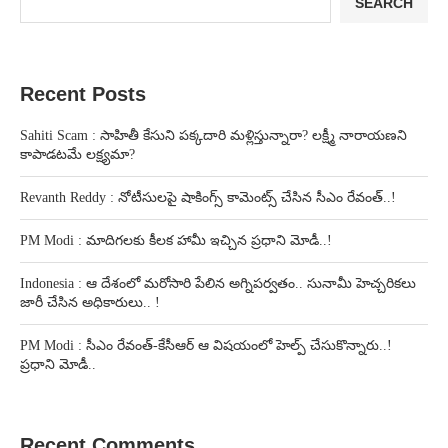
SEARCH
Recent Posts
Sahiti Scam : సాహితీ కేసుని పక్కదారి మళ్లిస్తున్నారా? లక్ష్మీ నారాయణని
కాపాడటమే లక్ష్యమా?
Revanth Reddy : నోటీసులపై షాకింగ్స్ కామెంట్స్ చేసిన సీఎం రేవంత్..!
PM Modi : మాదిగలకు కీలక హామీ ఇచ్చిన ప్రధాని మోడీ..!
Indonesia : ఆ దేశంలో మరోసారి పేలిన అగ్నిపర్వతం.. సునామీ హెచ్చరికలు
జారీ చేసిన అధికారులు.. !
PM Modi : సీఎం రేవంత్-కేసీఆర్ ఆ విషయంలో హెల్ప్ చేసుకొన్నారు..!
ప్రధాని మోడీ..
Recent Comments