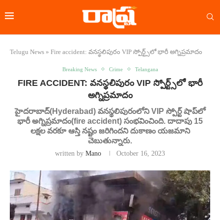
Telugu News
»
Fire accident: వనస్థలిపురం VIP స్పోర్ట్స్‌లో భారీ అగ్నిప్రమాదం
Breaking News
Crime
Telangana
FIRE ACCIDENT: వనస్థలిపురం VIP స్పోర్ట్స్‌లో భారీ
అగ్నిప్రమాదం
హైదరాబాద్(Hyderabad) వనస్థలిపురంలోని VIP స్పోర్ట్ షాప్‌లో
భారీ అగ్నిప్రమాదం(fire accident) సంభవించింది. దాదాపు 15
లక్షల వరకూ ఆస్తి నష్టం జరిగిందని దుకాణం యజమాని
చెబుతున్నారు.
written by
Mano
October 16, 2023