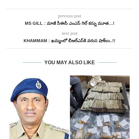
previous post
MS GILL : మాజీ సీఈసీ ఎంఎస్ గిల్ కన్ను మూత…!
next post
KHAMMAM : ఖమ్మంలో బీఆర్​ఎస్​కి వరుస షాక్​లు​..!!
YOU MAY ALSO LIKE