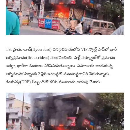
TS: హైదరాబాద్(Hyderabad) వనస్థలిపురంలోని VIP స్పోర్ట్ షాప్‌లో భారీ
అగ్నిప్రమాదం(fire accident) సంభవించింది. షార్ట్ సర్క్యూట్‌తో ప్రమాదం
జరగ్గా, భారీగా మంటలు ఎగిసిపడుతున్నాయి. సమాచారం అందుకున్న
అగ్నిమాపక సిబ్బంది 2 ఫైర్ ఇంజన్లతో ఘటనాస్థలానికి చేరుకున్నారు.
డీఆర్ఎఫ్(DRF) సిబ్బందితో కలిసి మంటలను అదుపు చేశారు.