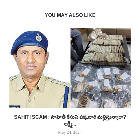
YOU MAY ALSO LIKE
..
SAHITI SCAM : సాహితీ కేసుని పక్కదారి మళ్లిస్తున్నారా?
లక్ష్మీ...
May 24, 2024