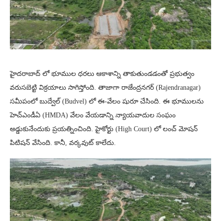
హైదరాబాద్ లో భూముల ధరలు ఆకాశాన్ని తాకుతుండడంతో ప్రభుత్వం
వరుసబెట్టి విక్రయాలు సాగిస్తోంది. తాజాగా రాజేంద్రనగర్ (Rajendranagar)
సమీపంలో బుద్వేల్‌ (Budvel) లో ఈ-వేలం షురూ చేసింది. ఈ భూములను
హెచ్ఎండీఏ (HMDA) వేలం వేయడాన్ని న్యాయవాదుల సంఘం
అడ్డుకునేందుకు ప్రయత్నించింది. హైకోర్టు (High Court) లో లంచ్ మోషన్
పిటిషన్ వేసింది. కానీ, వర్కవుట్ కాలేదు.