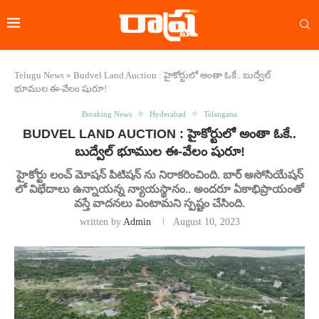
Telugu News
»
Budvel Land Auction : హైకోర్టులో అంతా ఓకే.. బుద్వేల్
భూముల ఈ-వేలం షురూ!
Breaking News
Hyderabad
Telangana
BUDVEL LAND AUCTION : హైకోర్టులో అంతా ఓకే..
బుద్వేల్ భూముల ఈ-వేలం షురూ!
హైకోర్టు లంచ్ మోషన్ పిటిషన్ ను నిరాకరించింది. బార్ అసోసియేషన్
లో విభేదాలు ఉన్నాయన్న న్యాయస్థానం.. అందరూ ఏకాభిప్రాయంతో
వస్తే వాదనలు వింటామని స్పష్టం చేసింది.
written by
Admin
August 10, 2023