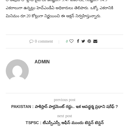
ఎకరాలుగా ఉన్నట్లు హెచ్ఎండీఏ అధికారులు తెలిపారు. ఒక్కో ఎకరానికి
మినిమం రూ.20 కోట్లుగా నిర్ణయించి ఈ ఆక్షన్ నిర్వహిస్తున్నారు.
0 comment
0
ADMIN
previous post
PAKISTAN : పాకిస్తాన్ పార్లమెంట్ రద్దు.. ఇక ఆపద్ధర్మ ప్రధాని షరీఫ్ ?
next post
TSPSC : టీఎస్పీఎస్సీ ఆఫీస్ ముందు టెన్షన్ టెన్షన్