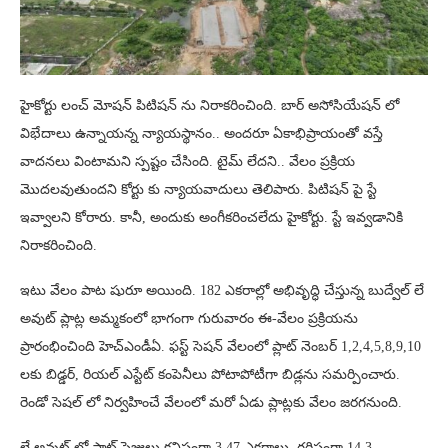
హైకోర్టు లంచ్ మోషన్ పిటిషన్ ను నిరాకరించింది. బార్ అసోసియేషన్ లో
విభేదాలు ఉన్నాయన్న న్యాయస్థానం.. అందరూ ఏకాభిప్రాయంతో వస్తే
వాదనలు వింటామని స్పష్టం చేసింది. టైమ్ లేదని.. వేలం ప్రక్రియ
మొదలవుతుందని కోర్టు కు న్యాయవాదులు తెలిపారు. పిటిషన్ పై స్టే
ఇవ్వాలని కోరారు. కానీ, అందుకు అంగీకరించలేదు హైకోర్టు. స్టే ఇవ్వడానికి
నిరాకరించింది.
ఇటు వేలం పాట షురూ అయింది. 182 ఎకరాల్లో అభివృద్ధి చేస్తున్న బుద్వేల్ లే
అవుట్ ప్లాట్ల అమ్మకంలో భాగంగా గురువారం ఈ-వేలం ప్రక్రియను
ప్రారంభించింది హెచ్ఎండీఏ. ఫస్ట్ సెషన్ వేలంలో ప్లాట్ నెంబర్ 1,2,4,5,8,9,10
లకు బిడ్డర్, రియల్ ఎస్టేట్ కంపెనీలు పోటాపోటీగా బిడ్లను సమర్పించారు.
రెండో సెషల్ లో నిర్వహించే వేలంలో మరో ఏడు ప్లాట్లకు వేలం జరగనుంది.
లే అవుట్ లో ప్లాట్ సైజులు కనిష్టంగా 3.47 ఎకరాలు, గరిష్టంగా 14.3