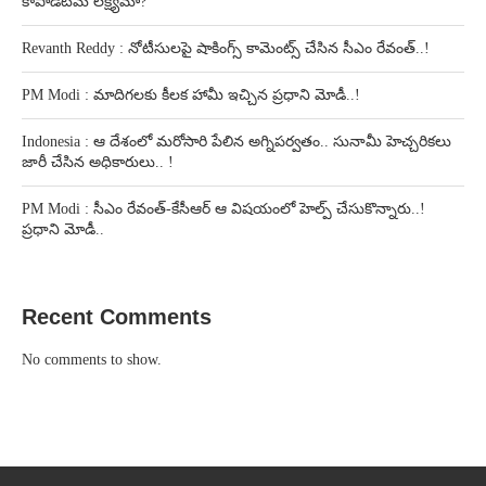
కాపాడటమే లక్ష్యమా?
Revanth Reddy : నోటీసులపై షాకింగ్స్ కామెంట్స్ చేసిన సీఎం రేవంత్..!
PM Modi : మాదిగలకు కీలక హామీ ఇచ్చిన ప్రధాని మోడీ..!
Indonesia : ఆ దేశంలో మరోసారి పేలిన అగ్నిపర్వతం.. సునామీ హెచ్చరికలు
జారీ చేసిన అధికారులు.. !
PM Modi : సీఎం రేవంత్-కేసీఆర్ ఆ విషయంలో హెల్ప్ చేసుకొన్నారు..!
ప్రధాని మోడీ..
Recent Comments
No comments to show.