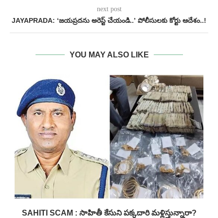
next post
JAYAPRADA: ‘జయప్రదను అరెస్ట్ చేయండి..’ పోలీసులకు కోర్టు ఆదేశం..!
YOU MAY ALSO LIKE
SAHITI SCAM : సాహితీ కేసుని పక్కదారి మళ్లిస్తున్నారా?