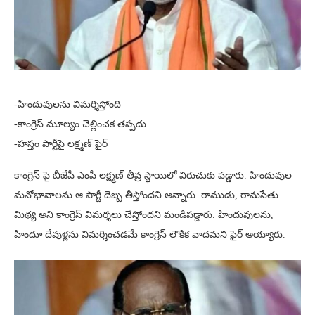
-హిందువులను విమర్శిస్తోంది
-కాంగ్రెస్ మూల్యం చెల్లించక తప్పదు
-హస్తం పార్టీపై లక్ష్మణ్ ఫైర్
కాంగ్రెస్ పై బీజేపీ ఎంపీ లక్ష్మణ్ తీవ్ర స్థాయిలో విరుచుకు పడ్డారు. హిందువుల
మనోభావాలను ఆ పార్టీ దెబ్బ తీస్తోందని అన్నారు. రాముడు, రామసేతు
మిథ్య అని కాంగ్రెస్ విమర్శలు చేస్తోందని మండిపడ్డారు. హిందువులను,
హిందూ దేవుళ్లను విమర్శించడమే కాంగ్రెస్ లౌకిక వాదమని ఫైర్ అయ్యారు.