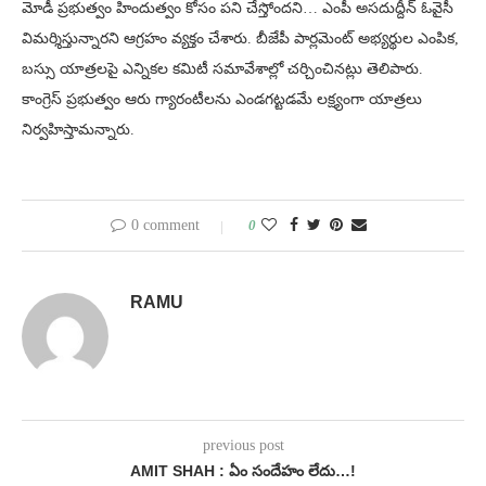
మోడీ ప్రభుత్వం హిందుత్వం కోసం పని చేస్తోందని… ఎంపీ అసదుద్దీన్ ఓవైసీ
విమర్శిస్తున్నారని ఆగ్రహం వ్యక్తం చేశారు. బీజేపీ పార్లమెంట్ అభ్యర్థుల ఎంపిక,
బస్సు యాత్రలపై ఎన్నికల కమిటీ సమావేశాల్లో చర్చించినట్లు తెలిపారు.
కాంగ్రెస్ ప్రభుత్వం ఆరు గ్యారంటీలను ఎండగట్టడమే లక్ష్యంగా యాత్రలు
నిర్వహిస్తామన్నారు.
0 comment
0
RAMU
previous post
AMIT SHAH : ఏం సందేహం లేదు…!