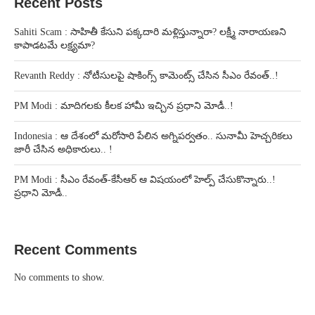
Recent Posts
Sahiti Scam : సాహితీ కేసుని పక్కదారి మళ్లిస్తున్నారా? లక్ష్మీ నారాయణని
కాపాడటమే లక్ష్యమా?
Revanth Reddy : నోటీసులపై షాకింగ్స్ కామెంట్స్ చేసిన సీఎం రేవంత్..!
PM Modi : మాదిగలకు కీలక హామీ ఇచ్చిన ప్రధాని మోడీ..!
Indonesia : ఆ దేశంలో మరోసారి పేలిన అగ్నిపర్వతం.. సునామీ హెచ్చరికలు
జారీ చేసిన అధికారులు.. !
PM Modi : సీఎం రేవంత్-కేసీఆర్ ఆ విషయంలో హెల్ప్ చేసుకొన్నారు..!
ప్రధాని మోడీ..
Recent Comments
No comments to show.