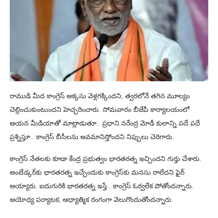
రాముడి మీద కాంగ్రెస్ అక్కసు వెళ్లగక్కిందని, త్వరలోనే తగిన మూల్యం
చెల్లించుకుంటుందని హెచ్చరించారు. సోమవారం బీజేపీ కార్యాలయంలో
ఆయన మీడియాతో మాట్లాడుతూ.. ప్రధాని నరేంద్ర మోడీ కులాన్ని పదే పదే
ప్రశ్నిస్తూ.. కాంగ్రెస్ బీసీలను అవమానిస్తోందని నిప్పులు చెరిగారు.
కాంగ్రెస్ నేతలకు కూడా కేంద్ర ప్రభుత్వం భారతరత్న ఇచ్చిందని గుర్తు చేశారు.
అంబేడ్కర్‌కు భారతరత్న ఇచ్చేందుకు కాంగ్రెస్‌కు మనసు రాలేదని ఫైర్
అయ్యారు. ఐదుగురికి భారతరత్న ఇస్తే.. కాంగ్రెస్ ఓర్వలేక పోతోందన్నారు.
అయోధ్య పర్యాటక, ఆధ్యాత్మిక రంగంగా వెలుగొందుతోందన్నారు.