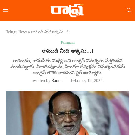
Telugu News
»
రాముడి మీద అక్కసు…!
Telangana
రాముడి మీద అక్కసు…!
రాముడు, రామసేతు మిథ్య అని కాంగ్రెస్ విమర్శలు చేస్తోందని
మండిపడ్డారు. హిందువులను, హిందూ దేవుళ్లను విమర్శించడమే
కాంగ్రెస్ లౌకిక వాదమని ఫైర్ అయ్యారు.
written by
Ramu
February 12, 2024