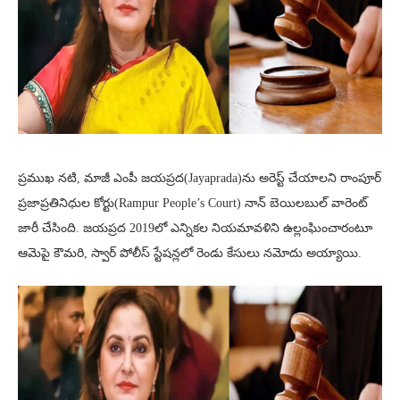
ప్రముఖ నటి, మాజీ ఎంపీ జయప్రద(Jayaprada)ను అరెస్ట్ చేయాలని రాంపూర్
ప్రజాప్రతినిధుల కోర్టు(Rampur People’s Court) నాన్​ బెయిలబుల్ వారెంట్
జారీ చేసింది. జయప్రద 2019లో ఎన్నికల నియమావళిని ఉల్లంఘించారంటూ
ఆమెపై కౌమరి, స్వార్ పోలీస్ స్టేషన్లలో రెండు కేసులు నమోదు అయ్యాయి.