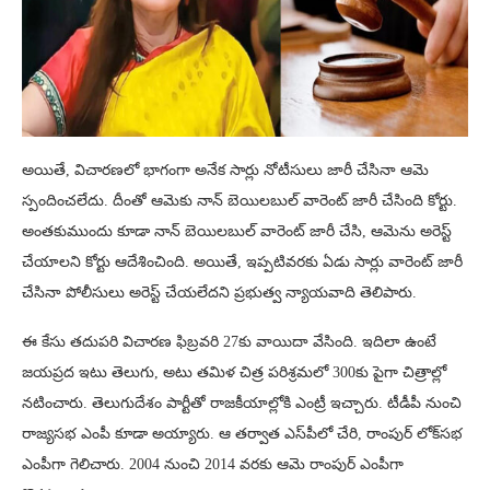
అయితే, విచారణలో భాగంగా అనేక సార్లు నోటీసులు జారీ చేసినా ఆమె
స్పందించలేదు. దీంతో ఆమెకు నాన్​ బెయిలబుల్​ వారెంట్​ జారీ చేసింది కోర్టు.
అంతకుముందు కూడా నాన్​ బెయిలబుల్​ వారెంట్ జారీ చేసి, ఆమెను అరెస్ట్
చేయాలని కోర్టు ఆదేశించింది. అయితే, ఇప్పటివరకు ఏడు సార్లు వారెంట్ జారీ
చేసినా పోలీసులు అరెస్ట్ చేయలేదని ప్రభుత్వ న్యాయవాది తెలిపారు.
ఈ కేసు తదుపరి విచారణ ఫిబ్రవరి 27కు వాయిదా వేసింది. ఇదిలా ఉంటే
జయప్రద ఇటు తెలుగు, అటు తమిళ చిత్ర పరిశ్రమలో 300కు పైగా చిత్రాల్లో
నటించారు. తెలుగుదేశం పార్టీతో రాజకీయాల్లోకి ఎంట్రీ ఇచ్చారు. టీడీపీ నుంచి
రాజ్యసభ ఎంపీ కూడా అయ్యారు. ఆ తర్వాత ఎస్​పీలో చేరి, రాంపుర్​ లోక్​సభ
ఎంపీగా గెలిచారు. 2004 నుంచి 2014 వరకు ఆమె రాంపుర్​ ఎంపీగా