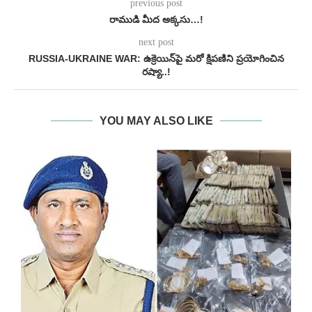
previous post
రాముడి మీద అక్కసు…!
next post
RUSSIA-UKRAINE WAR: ఉక్రెయిన్‌పై మరో క్షిపణిని ప్రయోగించిన
రష్యా..!
YOU MAY ALSO LIKE