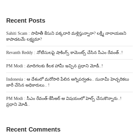
Recent Posts
Sahiti Scam : సాహితీ కేసుని పక్కదారి మళ్లిస్తున్నారా? లక్ష్మీ నారాయణని
కాపాడటమే లక్ష్యమా?
Revanth Reddy : నోటీసులపై షాకింగ్స్ కామెంట్స్ చేసిన సీఎం రేవంత్..!
PM Modi : మాదిగలకు కీలక హామీ ఇచ్చిన ప్రధాని మోడీ..!
Indonesia : ఆ దేశంలో మరోసారి పేలిన అగ్నిపర్వతం.. సునామీ హెచ్చరికలు
జారీ చేసిన అధికారులు.. !
PM Modi : సీఎం రేవంత్-కేసీఆర్ ఆ విషయంలో హెల్ప్ చేసుకొన్నారు..!
ప్రధాని మోడీ..
Recent Comments