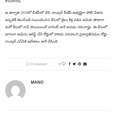
కొనసాగారు.
ఆ తర్వాత 2019లో బీజేపీలో చేరి, రాంపుర్​ బీజేపీ అభ్యర్థిగా పోటీ చేశారు.
ఇప్పటికే ఈఎస్​ఐకి సంబంధించిన కేసులో జైలు శిక్ష పడిన ఆమెకు తాజాగా
మరో కేసులో నాన్​ బెయిలబుల్​ వారెంట్ జారీ కావడం గమనార్హం. ఈ కేసులో
భాగంగా ఆమెను అరెస్ట్ చేసి కోర్టులో హాజరు పరచాలని ప్రజాప్రతినిధుల కోర్టు
రాంపుర్​ ఎస్​పీకి ఆదేశాలు జారీ చేసింది.
0 comment
0
MANO