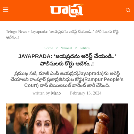
Telugu News
»
Jayaprada: ‘జయప్రదను అరెస్ట్ చేయండి..’ పోలీసులకు కోర్టు
ఆదేశం..!
Crime
National
Politics
JAYAPRADA: ‘జయప్రదను అరెస్ట్ చేయండి..’
పోలీసులకు కోర్టు ఆదేశం..!
ప్రముఖ నటి, మాజీ ఎంపీ జయప్రద(Jayaprada)ను అరెస్ట్
చేయాలని రాంపూర్ ప్రజాప్రతినిధుల కోర్టు(Rampur People's
Court) నాన్​ బెయిలబుల్ వారెంట్ జారీ చేసింది.
written by
Mano
February 13, 2024