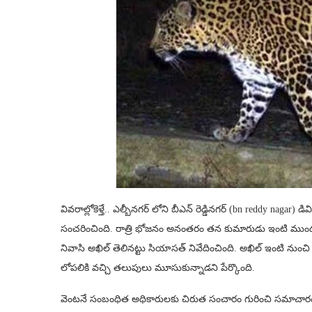
వివ‌రాల్లోకెళ్తే.. ఎల్బీనగర్ లోని బీఎన్ రెడ్డినగర్ (bn reddy nagar) 
సంచరించింది. రాత్రి భోజనం అనంతరం తన కుమారుడు ఇంటి ముందు సైక్
నివాసి అఖిల్ తెలిన‌ట్టు సియాస‌త్ నివేదించింది. అఖిల్ ఇంటి నుం
లోపలికి వచ్చి తలుపులు మూసుకున్నాడ‌ని పేర్కొంది.
వెంట‌నే సంబంధిత అధికారుల‌కు చిరుత సంచారం గురించి స‌మాచారం 