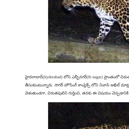
హైదరాబాద్(hyderabad) లోని ఎల్బీనగర్(lb nagar) ప్రాంతంలో చిర
తీసుకుంటున్నారు. సాగ‌ర్ హౌసింగ్ కాంప్లెక్స్ లోని నివాసి అఖిల్ 
వెళుతుండగా, చిరుతపులిని గుర్తించి, తనకు ఈ విష‌యం చెప్ప‌డానిక