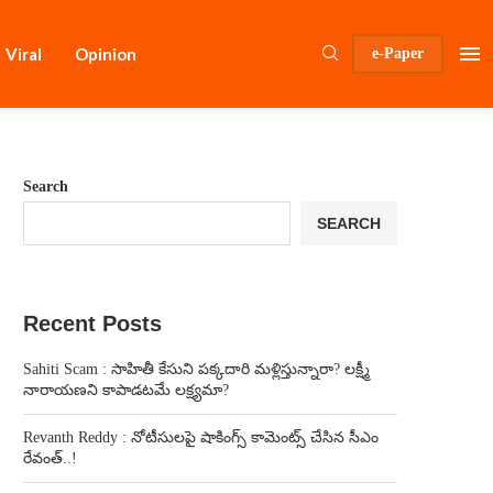
Viral
Opinion
e-Paper
Search
SEARCH
Recent Posts
Sahiti Scam : సాహితీ కేసుని పక్కదారి మళ్లిస్తున్నారా? లక్ష్మీ
నారాయణని కాపాడటమే లక్ష్యమా?
Revanth Reddy : నోటీసులపై షాకింగ్స్ కామెంట్స్ చేసిన సీఎం
రేవంత్..!