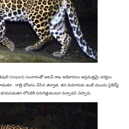
ుతపులి (leopard) సంచారంతో అటవీ శాఖ‌ అధికారులు అప్రమత్తమై చ‌ర్య‌లు
మాట్లాడుతూ.. రాత్రి భోజనం చేసిన తర్వాత, తన కుమారుడు ఇంటి ముందు సైకిల్‌పై
ి భయపడుతూ లోపలికి ప‌రుగెత్తుకుంటూ వ‌చ్చాడ‌ని చెప్పారు.