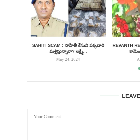
కేసీఆర్
SAHITI SCAM : సాహితీ కేసుని పక్కదారి
REVANTH REDDY
నరు.....
మళ్లిస్తున్నారా? లక్ష్మీ...
కామెంట
May 24, 2024
A
LEAV