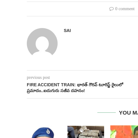
0 comment
SAI
previous post
FIRE ACCIDENT TRAIN: భారత్‌ గౌరవ్‌ టూరిస్ట్‌ రైలులో
ప్రమాదం..ఐదుగురు సజీవ దహనం!
YOU M