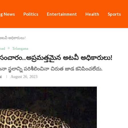
ng News
Politics
Entertainment
Health
Sports
 అటవీ అధికారులు!
bad
Telangana
సంచారం..అప్రమత్తమైన అటవీ అధికారులు!
నా స్థలాన్ని పరిశీలించినా చిరుత జాడ కనిపించలేదు.
ai
August 26, 2023