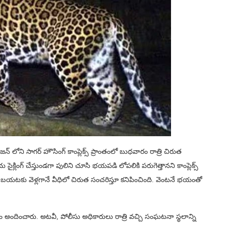
డివిజన్ లోని సాగర్ హౌసింగ్ కాంప్లెక్స్ ప్రాంతంలో బుధవారం రాత్రి చిరుత
లింగ్ చేస్తుండగా పులిని చూసి భయపడి లోపలికి పరుగెత్తానని కాంప్లెక్స్
చి బయటకు వెళ్లగానే వీధిలో చిరుత సంచరిస్తూ కనిపించింది. వెంట‌నే భ‌యంతో
అందించారు. అటవీ, పోలీసు అధికారులు రాత్రి వచ్చి సంఘటనా స్థలాన్ని