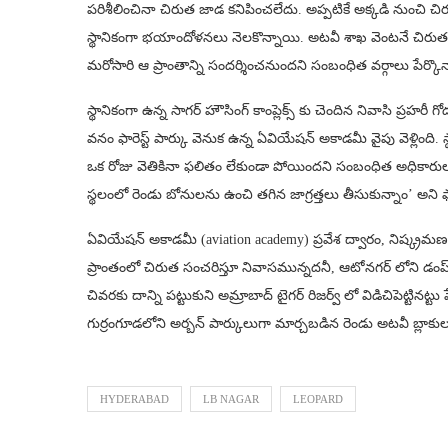
పరిశీలించినా చిరుత జాడ కనిపించలేదు. అప్ప‌టికే అక్క‌డి నుంచి చిర
స్థానికంగా భ‌యాందోళ‌న‌లు నెల‌కొన్నాయి. అటవీ శాఖ వెంటనే చిరు
మరోసారి ఆ ప్రాంతాన్ని సందర్శించనుందని సంబంధిత వ‌ర్గాలు పేర్కొ
స్థానికంగా ఉన్న సాగర్ హౌసింగ్ కాంప్లెక్స్ కు చెందిన నివాసి ప్రహరీ
వనం ఫారెస్ట్ పార్కు వెనుక ఉన్న ఏవియేషన్ అకాడమీ వైపు వెళ్లింది.
ఒక రోజు వెతికినా ఫలితం లేకుండా పోయిందని సంబంధిత అధికారు
స్థలంలో రెండు బోనులను ఉంచి తగిన జాగ్రత్తలు తీసుకున్నాం’ అని ఫార
ఏవియేషన్ అకాడమీ (aviation academy) ప్రవేశ ద్వారం, నిష్క్రమణ వద్
ప్రాంతంలో చిరుత సంచరిస్తూ నివాసమున్నదనీ, ఆటోనగర్ లోని డంప
చివరకు దాన్ని పట్టుకుని అమ్రాబాద్ టైగర్ రిజర్వ్ లో విడిచిపెట్టినట్ట
గుర్రంగూడలోని అర్బన్ పార్కులుగా మార్చబడిన రెండు అటవీ బ్లాకుల
HYDERABAD
LB NAGAR
LEOPARD