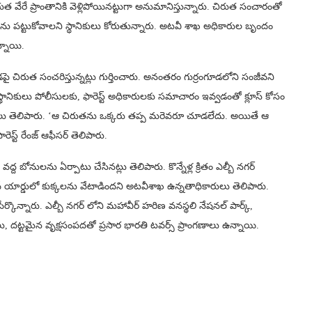
ుత వేరే ప్రాంతానికి వెళ్లిపోయిన‌ట్టుగా అనుమానిస్తున్నారు. చిరుత సంచారంతో
తను పట్టుకోవాలని స్థానికులు కోరుతున్నారు. అటవీ శాఖ అధికారుల బృందం
న్నాయి.
 గోడపై చిరుత సంచరిస్తున్నట్లు గుర్తించారు. అనంతరం గుర్రంగూడలోని సంజీవని
 స్థానికులు పోలీసులకు, ఫారెస్ట్ అధికారులకు సమాచారం ఇవ్వడంతో క్లూస్ కోసం
లు తెలిపారు. ‘ఆ చిరుతను ఒక్కరు తప్ప మరెవరూ చూడలేదు. అయితే ఆ
ెస్ట్ రేంజ్ ఆఫీసర్ తెలిపారు.
ద బోనులను ఏర్పాటు చేసినట్లు తెలిపారు. కొన్నేళ్ల క్రితం ఎల్బీ నగర్
్ యార్డులో కుక్కలను వేటాడిందని అటవీశాఖ ఉన్నతాధికారులు తెలిపారు.
ు పేర్కొన్నారు. ఎల్బీ న‌గ‌ర్ లోని మహావీర్ హరిణ వనస్థలి నేషనల్ పార్క్,
ు, దట్టమైన వృక్షసంపదతో ప్రసార భారతి టవర్స్ ప్రాంగణాలు ఉన్నాయి.