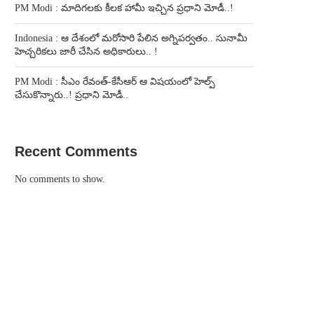
PM Modi : మాదిగలకు కీలక హామీ ఇచ్చిన ప్రధాని మోడీ..!
Indonesia : ఆ దేశంలో మరోసారి పేలిన అగ్నిపర్వతం.. సునామీ
హెచ్చరికలు జారీ చేసిన అధికారులు.. !
PM Modi : సీఎం రేవంత్-కేసీఆర్ ఆ విషయంలో హెల్ప్
చేసుకొన్నారు..! ప్రధాని మోడీ..
Recent Comments
No comments to show.