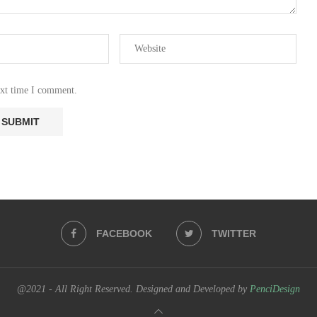
ext time I comment.
FACEBOOK
TWITTER
@2021 - All Right Reserved. Designed and Developed by
PenciDesign