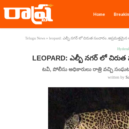
Home
Breaki
Telugu News
»
leopard: ఎల్బీ నగర్ లో చిరుత సంచారం..అప్రమత్తమైన
Hydera
LEOPARD: ఎల్బీ నగర్ లో చిరుత 
టవీ, పోలీసు అధికారులు రాత్రి వచ్చి సంఘట
written by
S