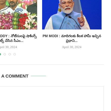
 : నోటీసులపై షాకింగ్స్
PM MODI : మాదిగలకు కీలక హామీ ఇచ్చిన
్స్ చేసిన సీఎం...
ప్రధాని...
pril 30, 2024
April 30, 2024
E A COMMENT