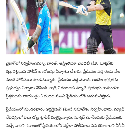
వైజాగ్‌లో నిర్వహించనున్న భారత్, ఆస్ట్రేలియా మొదటి టీ20 మ్యాచ్‌కు
కట్టుదట్టమైన పోలీస్ బందోబస్తు ఏర్పాటు చేశారు. స్టేడియం వద్ద రెండు వేల
మంది పోలీసులు ఉండనున్నారు. స్టేడియం వద్ద మూడు అంచెల భద్రతను
ప్రభుత్వం ఏర్పాటు చేసింది. రాత్రి 7 గంటలకు మ్యాచ్ ప్రారంభం కానుండగా..
ప్రేక్షకులను సాయంత్రం 5 గంటల నుంచి స్టేడియంలోకి అనుమతిస్తారు.
స్టేడియంలో మంగళవారం ఆర్గనైజింగ్ కమిటీ సమావేశం నిర్వహించారు. మ్యాచ్
నేపథ్యంలో పలు చోట్ల ట్రాఫిక్ మళ్లిస్తున్నారు. మ్యాచ్ చూసేందుకు స్టేడియంకు
వచ్చే వారిని సకాలంలో స్టేడియంలోకి వెళ్లేలా పోలీసులు సహకరించాలని ఏసీఏ