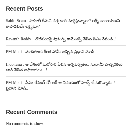
Recent Posts
Sahiti Scam : సాహితీ కేసుని పక్కదారి మళ్లిస్తున్నారా? లక్ష్మీ నారాయణని
కాపాడటమే లక్ష్యమా?
Revanth Reddy : నోటీసులపై షాకింగ్స్ కామెంట్స్ చేసిన సీఎం రేవంత్..!
PM Modi : మాదిగలకు కీలక హామీ ఇచ్చిన ప్రధాని మోడీ..!
Indonesia : ఆ దేశంలో మరోసారి పేలిన అగ్నిపర్వతం.. సునామీ హెచ్చరికలు
జారీ చేసిన అధికారులు.. !
PM Modi : సీఎం రేవంత్-కేసీఆర్ ఆ విషయంలో హెల్ప్ చేసుకొన్నారు..!
ప్రధాని మోడీ..
Recent Comments
No comments to show.