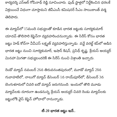
కార్యదర్శి ఎస్ఆర్ గోపినాథ్ రెడ్డి సూచించారు. ఫుడ్ స్టాళ్లలో నిర్దేశించిన ధరలకే
విక్రయించే విధంగా చూస్తామని జీవీఎంసీ కమిషనర్ సీఎం సాయికాంత్ వర్మ
తెలిపారు.
ఈ మ్యాచ్‌లో 15మంది సభ్యులతో కూడిన భారత జట్టుకు సూర్యకుమార్
యాదవ్ తొలిసారి కెప్టెన్‌గా వ్యవహరించనున్నాడు. ఈ సిరీస్ కోసం భారత
జట్టు హెడ్ కోచ్‌గా వీవీఎస్ లక్ష్మణ్ వ్యవహరిస్తున్నాడు. వన్డే వరల్డ్ కప్‌లో ఆడిన
భారత జట్టు నుంచి సూర్యకుమార్, ఇషాన్ కిషన్, ప్రసిధ్ కృష్ణ, శ్రేయస్ అయ్యర్
మినహా మిగతా సభ్యులందరికీ ఈ సిరీస్ నుంచి విశ్రాంతి ఇచ్చారు.
రెండో మ్యాచ్ నవంబర్ 26న తిరువనంతపురంలో, మూడో మ్యాచ్ 28న
గువాహటిలో, నాలుగో మ్యాచ్ డిసెంబర్ 1న రాయ్‌పూర్‌లో, డిసెంబర్ 3న
బెంగుళూరులో చివరి ఐదో మ్యాచ్ జరుగనుంది. ఇందులో తొలి మూడు
మ్యాచ్‌లకు దూరంగా ఉండనున్న శ్రేయస్ అయ్యర్ చివరి రెండు మ్యాచ్‌లకు
జట్టులోకి వైస్ కెప్టెన్‌ హోదాలో రానున్నాడు.
టీ-20 భారత జట్టు ఇదే..