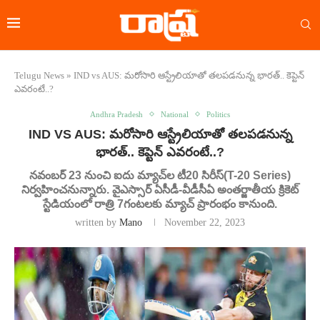
Telugu News
»
IND vs AUS: మరోసారి ఆస్ట్రేలియాతో తలపడనున్న భారత్.. కెప్టెన్
ఎవరంటే..?
Andhra Pradesh
National
Politics
IND VS AUS: మరోసారి ఆస్ట్రేలియాతో తలపడనున్న
భారత్.. కెప్టెన్ ఎవరంటే..?
నవంబర్ 23 నుంచి ఐదు మ్యాచ్‌ల టీ20 సిరీస్(T-20 Series)
నిర్వహించనున్నారు. వైఎస్సార్ ఏసీడీ-వీడీసీఏ అంతర్జాతీయ క్రికెట్
స్టేడియంలో రాత్రి 7గంటలకు మ్యాచ్ ప్రారంభం కానుంది.
written by
Mano
November 22, 2023