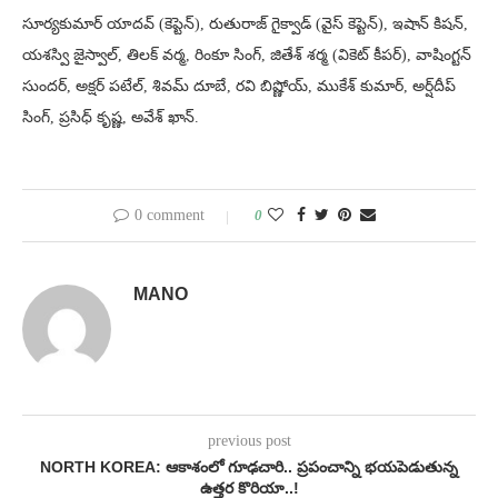
సూర్యకుమార్ యాదవ్ (కెప్టెన్), రుతురాజ్ గైక్వాడ్ (వైస్ కెప్టెన్), ఇషాన్ కిషన్,
యశస్వి జైస్వాల్, తిలక్ వర్మ, రింకూ సింగ్, జితేశ్ శర్మ (వికెట్ కీపర్), వాషింగ్టన్
సుందర్, అక్షర్ పటేల్, శివమ్ దూబే, రవి బిష్ణోయ్, ముకేశ్ కుమార్, అర్ష్‌దీప్
సింగ్, ప్రసిధ్ కృష్ణ, అవేశ్ ఖాన్.
0 comment
0
MANO
previous post
NORTH KOREA: ఆకాశంలో గూఢచారి.. ప్రపంచాన్ని భయపెడుతున్న
ఉత్తర కొరియా..!