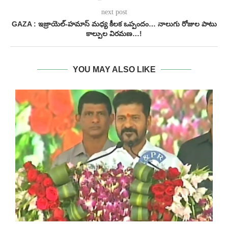
next post
GAZA : ఇజ్రాయెల్-హమాస్ మధ్య కీలక ఒప్పందం… నాలుగు రోజుల పాటు
కాల్పుల విరమణ…!
YOU MAY ALSO LIKE