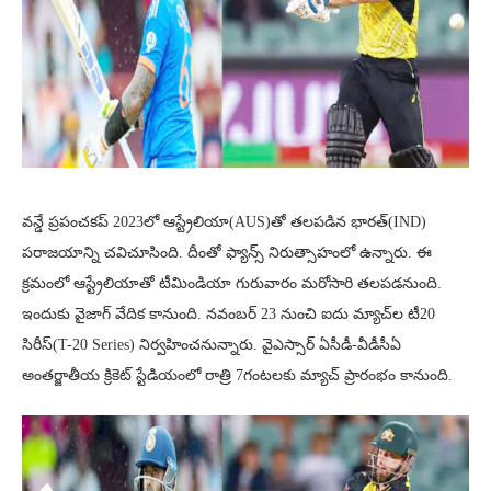
వన్డే ప్రపంచకప్ 2023లో ఆస్ట్రేలియా(AUS)తో తలపడిన భారత్(IND)
పరాజయాన్ని చవిచూసింది. దీంతో ఫ్యాన్స్‌ నిరుత్సాహంలో ఉన్నారు. ఈ
క్రమంలో ఆస్ట్రేలియాతో టీమిండియా గురువారం మరోసారి తలపడనుంది.
ఇందుకు వైజాగ్ వేదిక కానుంది. నవంబర్ 23 నుంచి ఐదు మ్యాచ్‌ల టీ20
సిరీస్(T-20 Series) నిర్వహించనున్నారు. వైఎస్సార్ ఏసీడీ-వీడీసీఏ
అంతర్జాతీయ క్రికెట్ స్టేడియంలో రాత్రి 7గంటలకు మ్యాచ్ ప్రారంభం కానుంది.