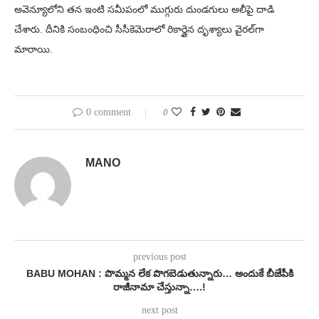
అవెన్యూలోని తన ఇంటి సమీపంలో ముగ్గురు దుండగులు అలీపై దాడి
చేశారు. దీనికి సంబంధించి సీసీకెమెరాలో రికార్డైన దృశ్యాలు వైరల్‌గా
మారాయి.
0 comment
0
MANO
previous post
BABU MOHAN : పొమ్మన లేక పొగబెడుతున్నారు… అందుకే బీజేపీకి
రాజీనామా చేస్తున్నా….!
next post