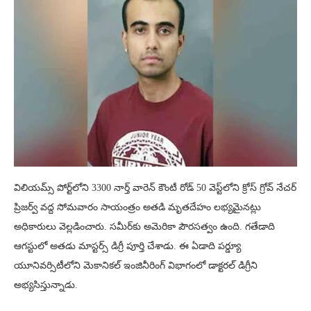
విలియమ్స్‌ పోర్ట్‌లోని 3300 నార్త్ వారెన్ కౌంటీ రోడ్ 50 వెస్ట్‌లోని క్రోస్ గ్రోవ్ నేచర్
ప్రిజర్వ్‌ వద్ద సోమవారం సాయంత్రం అతడి మృతదేహం లభ్యమైనట్లు
అధికారులు వెల్లడించారు. సమీర్‌కు అమెరికా పౌరసత్వం ఉంది. గతేడాది
ఆగస్టులో అతడు మాస్టర్స్‌ డిగ్రీ పూర్తి చేశాడు. ఈ ఏడాది పర్డ్యూ
యూనివర్సిటీలోని మెకానికల్ ఇంజినీరింగ్ విభాగంలో డాక్టరల్ డిగ్రీని
అభ్యసిస్తున్నాడు.