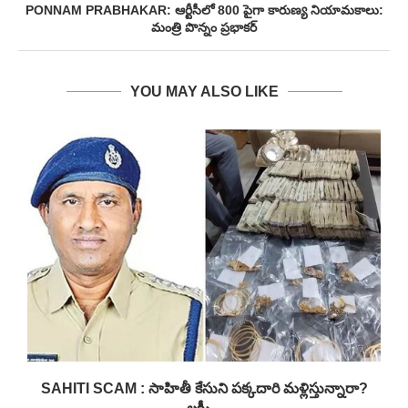
PONNAM PRABHAKAR: ఆర్టీసీలో 800 పైగా కారుణ్య నియామకాలు:
మంత్రి పొన్నం ప్రభాకర్
YOU MAY ALSO LIKE
SAHITI SCAM : సాహితీ కేసుని పక్కదారి మళ్లిస్తున్నారా?