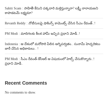
Sahiti Scam : సాహితీ కేసుని పక్కదారి మళ్లిస్తున్నారా? లక్ష్మీ నారాయణని
కాపాడటమే లక్ష్యమా?
Revanth Reddy : నోటీసులపై షాకింగ్స్ కామెంట్స్ చేసిన సీఎం రేవంత్..!
PM Modi : మాదిగలకు కీలక హామీ ఇచ్చిన ప్రధాని మోడీ..!
Indonesia : ఆ దేశంలో మరోసారి పేలిన అగ్నిపర్వతం.. సునామీ హెచ్చరికలు
జారీ చేసిన అధికారులు.. !
PM Modi : సీఎం రేవంత్-కేసీఆర్ ఆ విషయంలో హెల్ప్ చేసుకొన్నారు..!
ప్రధాని మోడీ..
Recent Comments
No comments to show.