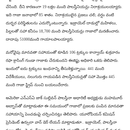
చేసింది. దీని కారణంగా 19 లక్షల మంది పాలస్తీనియన్లు నిరాశ్రయులయ్యారు.
ఇది గాజా జనాభాలో 85 శాతం. నిరాశ్రయులైన ప్రజలు చలి, వర్షం వంటి
దుర్భర పరిస్థితులను ఎదుర్కొంటున్నారు. ఇజ్రాయెల్ దాడుల్లో మహిళలు,
పిల్లలతో సహా కనీసం 18,700 మంది పాలస్తీనియన్లు గాజాలో మరణించారు.
దాదాపు 51000మంది గాయాలపాలయ్యారు.
మరోవైపు మానవతా సహాయంతో కూడిన 106 ట్రక్కుల కాన్వాయ్ శుక్రవారం
రఫా క్రాసింగ్ గుండా గాజాకు చేరుకుందని ఈజిప్టు అధికారి ఒకరు తెలిపారు.
ఇందులో ఐదు ట్రక్కులు ఇంధనాన్ని తీసుకెళ్తున్నాయి. 441 మంది
విదేశీయులు, నలుగురు గాయపడిన పాలస్తీనియన్లతో సహా మొత్తం 445
మంది గాజా స్ట్రిప్ నుంచి బయలుదేరారు.
అమెరికా ఎన్ఎస్ఏ జాక్ సుల్లివన్ పాలస్తీనా అథారిటీ అధ్యక్షుడు మహమూద్
అబ్బాస్‌తో మాట్లాడుతూ ఈ సమయంలో గాజాలో ప్రజలకు పంపిన మానవతా
సహాయాన్ని పెంచడంపై చర్చించినట్లు తెలిపారు. యూరోపియన్ కమిషన్
ప్రెసిడెంట్ ఉర్సులా వాన్ డెర్ లేయన్ మాట్లాడుతూ.. ఇజ్రాయెల్, పాలస్తీనా