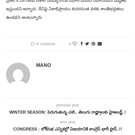
ప్రజల కోసం రెండు దేశాల పరిష్కారానికి యూరోపియన్ యూనియన్ మద్దతు
ఇస్తుందని అన్నారు. దీనిపై ఏకాభిప్రాయం కుదరనంత వరకు శాంతిభద్రతలు
ఉండవని అంటున్నారు.
0 comment
0
MANO
previous post
WINTER SEASON: పెరుగుతున్న చలి.. తెలుగు రాష్ట్రాలకు హైఅలర్ట్..!
next post
CONGRESS : లోక్‌సభ ఎన్నికల్లో విజయానికి కాంగ్రెస్ భారీ ప్లాన్..!!