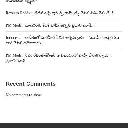
కాపాడటమే లక్ష్యమా?
Revanth Reddy : నోటీసులపై షాకింగ్స్ కామెంట్స్ చేసిన సీఎం రేవంత్..!
PM Modi : మాదిగలకు కీలక హామీ ఇచ్చిన ప్రధాని మోడీ..!
Indonesia : ఆ దేశంలో మరోసారి పేలిన అగ్నిపర్వతం.. సునామీ హెచ్చరికలు
జారీ చేసిన అధికారులు.. !
PM Modi : సీఎం రేవంత్-కేసీఆర్ ఆ విషయంలో హెల్ప్ చేసుకొన్నారు..!
ప్రధాని మోడీ..
Recent Comments
No comments to show.