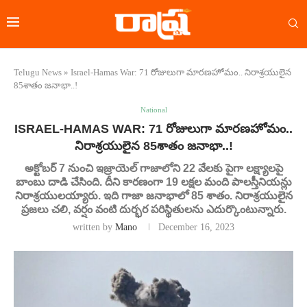
Telugu News
»
Israel-Hamas War: 71 రోజులుగా మారణహోమం.. నిరాశ్రయులైన
85శాతం జనాభా..!
National
ISRAEL-HAMAS WAR: 71 రోజులుగా మారణహోమం..
నిరాశ్రయులైన 85శాతం జనాభా..!
అక్టోబర్ 7 నుంచి ఇజ్రాయెల్ గాజాలోని 22 వేలకు పైగా లక్ష్యాలపై
బాంబు దాడి చేసింది. దీని కారణంగా 19 లక్షల మంది పాలస్తీనియన్లు
నిరాశ్రయులయ్యారు. ఇది గాజా జనాభాలో 85 శాతం. నిరాశ్రయులైన
ప్రజలు చలి, వర్షం వంటి దుర్భర పరిస్థితులను ఎదుర్కొంటున్నారు.
written by
Mano
December 16, 2023