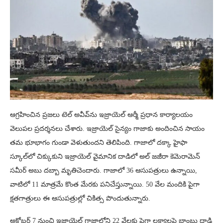
ఆగ్రహించిన ప్రజలు టెల్ అవీవ్‌ను ఇజ్రాయెల్ ఆర్మీ ప్రధాన కార్యాలయం
వెలుపల ప్రదర్శనలు చేశారు. ఇజ్రాయెల్ సైన్యం గాజాకు అందించిన సాయం
తమ భూభాగం గుండా వెళుతుందని తెలిపింది. గాజాలో దక్కా హైఫా
స్కూల్‌లో చిక్కుకుని ఇజ్రాయెల్ వైమానిక దాడిలో అల్ జజీరా కెమెరామెన్
సమీర్ అబు దబ్బా మృతిచెందారు. గాజాలో 36 ఆసుపత్రులు ఉన్నాయి,
వాటిలో 11 మాత్రమే కొంత మేరకు పనిచేస్తున్నాయి. 50 వేల మందికి పైగా
క్షతగాత్రులు ఈ ఆసుపత్రుల్లో చికిత్స పొందుతున్నారు.
అక్టోబర్ 7 నుంచి ఇజ్రాయెల్ గాజాలోని 22 వేలకు పైగా లక్ష్యాలపై బాంబు దాడి