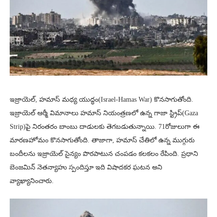
ఇజ్రాయెల్, హమాస్ మధ్య యుద్ధం(Israel-Hamas War) కొనసాగుతోంది.
ఇజ్రాయెల్ ఆర్మీ విమానాలు హమాస్ నియంత్రణలో ఉన్న గాజా స్ట్రిప్‌(Gaza
Strip)పై నిరంతరం బాంబు దాడులకు తెగబడుతున్నాయి. 71రోజులుగా ఈ
మారణహోమం కొనసాగుతోంది. తాజాగా, హమాస్ చేతిలో ఉన్న ముగ్గురు
బందీలను ఇజ్రాయెల్ సైన్యం పొరపాటున చంపడం కలకలం రేపింది. ప్రధాని
బెంజమిన్ నెతన్యాహు స్పందిస్తూ ఇది విషాదకర ఘటన అని
వ్యాఖ్యానించారు.