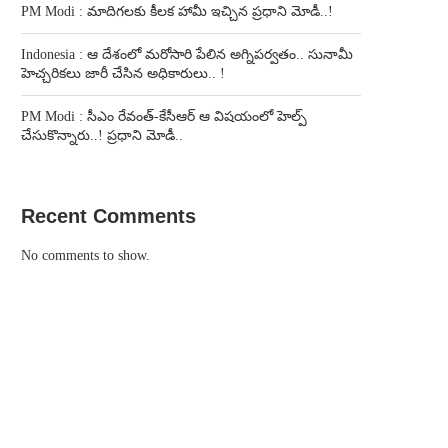
PM Modi : మాదిగలకు కీలక హామీ ఇచ్చిన ప్రధాని మోడీ..!
Indonesia : ఆ దేశంలో మరోసారి పేలిన అగ్నిపర్వతం.. సునామీ
హెచ్చరికలు జారీ చేసిన అధికారులు.. !
PM Modi : సీఎం రేవంత్-కేసీఆర్ ఆ విషయంలో హెల్ప్
చేసుకొన్నారు..! ప్రధాని మోడీ..
Recent Comments
No comments to show.