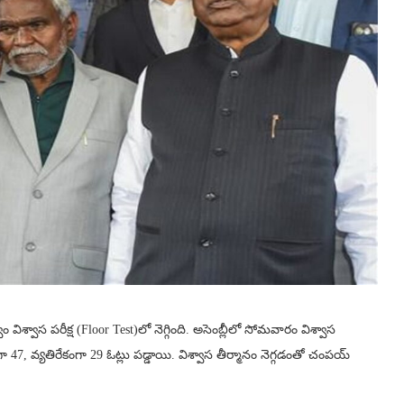
విశ్వాస పరీక్ష (Floor Test)లో నెగ్గింది. అసెంబ్లీలో సోమవారం విశ్వాస
ంగా 47, వ్యతిరేకంగా 29 ఓట్లు పడ్డాయి. విశ్వాస తీర్మానం నెగ్గడంతో చంపయ్