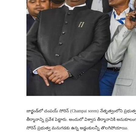
జార్ఖండ్‌లో చంపయ్ సోరెన్ (Champai soren) నేతృత్వంలోని ప్రభుత్వం 
తీర్మానాన్ని ప్రవేశ పెట్టారు. అందులో విశ్వాస తీర్మానానికి అనుకూల
సోరెన్ ప్రభుత్వ మనుగడకు ఉన్న అడ్డంకులన్నీ తొలగిపోయాయి.