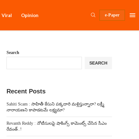
Viral
Opinion
e-Paper
Search
SEARCH
Recent Posts
Sahiti Scam : సాహితీ కేసుని పక్కదారి మళ్లిస్తున్నారా? లక్ష్మీ
నారాయణని కాపాడటమే లక్ష్యమా?
Revanth Reddy : నోటీసులపై షాకింగ్స్ కామెంట్స్ చేసిన సీఎం
రేవంత్..!