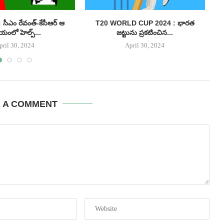
సీఎం రేవంత్-కేసీఆర్ ఆ
T20 WORLD CUP 2024 : భారత
యంలో హెల్ప్...
జట్టును ప్రకటించిన...
pril 30, 2024
April 30, 2024
E A COMMENT