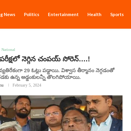
ng News
Politics
Entertainment
Health
Sports
National
ీక్షలో నెగ్గిన చంపయ్ సోరెన్….!
తిరేకంగా 29 ఓట్లు పడ్డాయి. విశ్వాస తీర్మానం నెగ్గడంతో
డకు ఉన్న అడ్డంకులన్నీ తొలగిపోయాయి.
mu
February 5, 2024