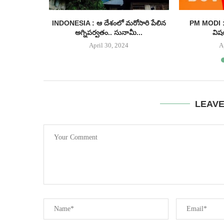
ంగాణ నుంచే
INDONESIA : ఆ దేశంలో మరోసారి పేలిన
PM MODI : 
అగ్నిపర్వతం.. సునామీ...
విష
April 30, 2024
A
LEAV