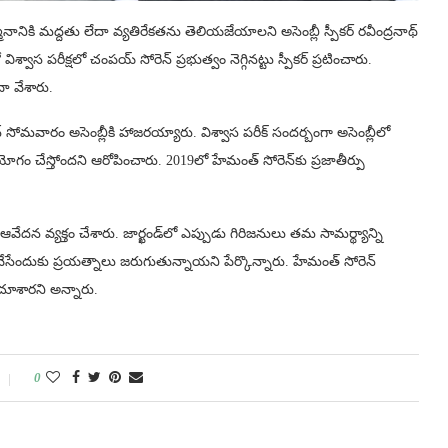
ానానికి మద్దతు లేదా వ్యతిరేకతను తెలియజేయాలని అసెంబ్లీ స్పీకర్ రవీంద్రనాథ్
స పరీక్షలో చంపయ్ సోరెన్ ప్రభుత్వం నెగ్గినట్టు స్పీకర్ ప్రటించారు.
 వేశారు.
ోమవారం అసెంబ్లీకి హాజరయ్యారు. విశ్వాస పరీక్ సందర్బంగా అసెంబ్లీలో
యోగం చేస్తోందని ఆరోపించారు. 2019లో హేమంత్ సోరెన్‌కు ప్రజాతీర్పు
 వ్యక్తం చేశారు. జార్ఖండ్‌లో ఎప్పుడు గిరిజనులు తమ సామర్థ్యాన్ని
సేందుకు ప్రయత్నాలు జరుగుతున్నాయని పేర్కొన్నారు. హేమంత్ సోరెన్
ూశారని అన్నారు.
0