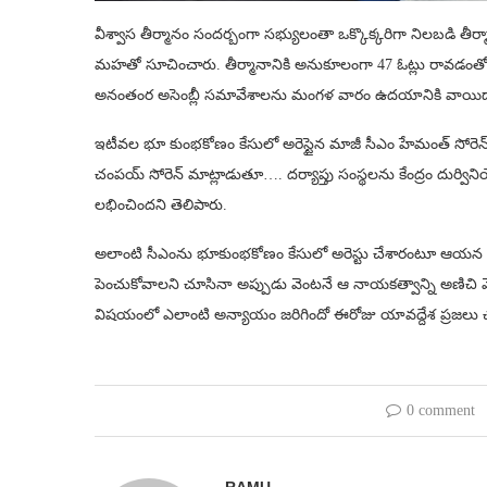
వీశ్వాస తీర్మానం సందర్బంగా సభ్యులంతా ఒక్కొక్కరిగా నిలబడి తీర్మ
మహతో సూచించారు. తీర్మానానికి అనుకూలంగా 47 ఓట్లు రావడంతో విశ్వా
అనంతంర అసెంబ్లీ సమావేశాలను మంగళ వారం ఉదయానికి వాయిదా
ఇటీవల భూ కుంభకోణం కేసులో అరెస్టైన మాజీ సీఎం హేమంత్ సోరెన్ స
చంపయ్ సోరెన్ మాట్లాడుతూ…. దర్యాప్తు సంస్థలను కేంద్రం దుర్విని
లభించిందని తెలిపారు.
అలాంటి సీఎంను భూకుంభకోణం కేసులో అరెస్టు చేశారంటూ ఆయన ఆవేదన
పెంచుకోవాలని చూసినా అప్పుడు వెంటనే ఆ నాయకత్వాన్ని అణిచి వే
విషయంలో ఎలాంటి అన్యాయం జరిగిందో ఈరోజు యావద్దేశ ప్రజలు చ
0 comment
RAMU