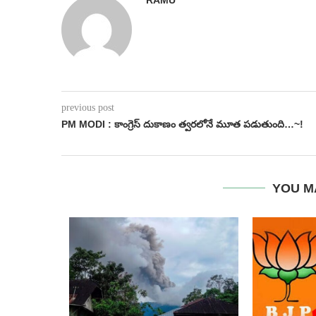
previous post
PM MODI : కాంగ్రెస్ దుకాణం త్వరలోనే మూత పడుతుంది…~!
YOU M