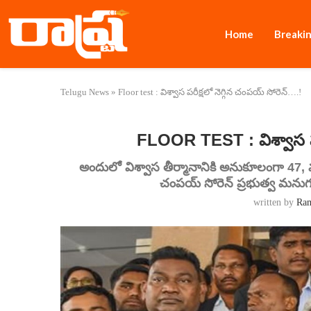
Home
Breaki
Telugu News
»
Floor test : విశ్వాస పరీక్షలో నెగ్గిన చంపయ్ సోరెన్….!
FLOOR TEST : విశ్వాస పర
అందులో విశ్వాస తీర్మానానికి అనుకూలంగా 47, వ్య
చంపయ్ సోరెన్ ప్రభుత్వ మనుగ
written by
Ra