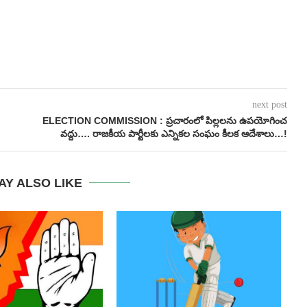
next post
ELECTION COMMISSION : ప్రచారంలో పిల్లలను ఉపయోగించ
వద్దు…. రాజకీయ పార్టీలకు ఎన్నికల సంఘం కీలక ఆదేశాలు…!
AY ALSO LIKE