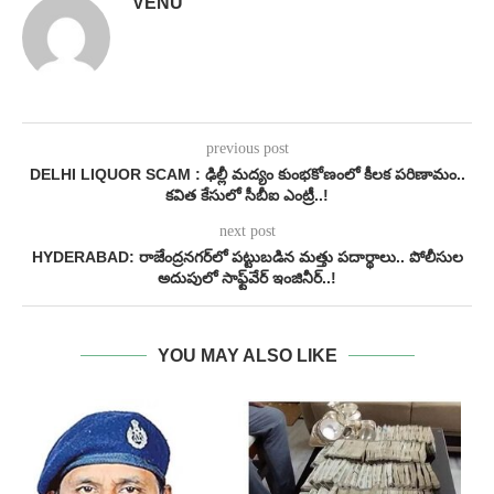
VENU
previous post
DELHI LIQUOR SCAM : ఢిల్లీ మద్యం కుంభకోణంలో కీలక పరిణామం..
కవిత కేసులో సీబీఐ ఎంట్రీ..!
next post
HYDERABAD: రాజేంద్రనగర్⁬లో పట్టుబడిన మత్తు పదార్థాలు.. పోలీసుల
అదుపులో సాఫ్ట్‌వేర్ ఇంజినీర్..!
YOU MAY ALSO LIKE