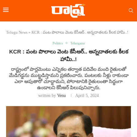
Telugu News
»
KCR : పంట పొలాలు వెంట కేసీఆర్.. అన్నదాతలకు కీలక హామీ..!
Politics
Telangana
KCR : పంట పొలాలు వెంట కేసీఆర్.. అన్నదాతలకు కీలక
హామీ..!
రాష్ట్రంలో పార్లమెంటు ఎన్నికల తర్వాత పదివేల మంది రైతులతో
మేడిగడ్డను ముట్టడిస్తామని ప్రకటించారు. పంటలకు నీళ్లు రాకుండా
ఎలా ఆపుతారో చూద్దామని, పోరాటానికి రైతులంతా సిద్ధంగా
ఉండాలని కేసీఆర్ పిలుపునిచ్చారు.
written by
Venu
April 5, 2024