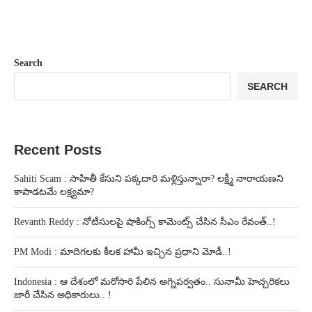
Search
SEARCH
Recent Posts
Sahiti Scam : సాహితీ కేసుని పక్కదారి మళ్లిస్తున్నారా? లక్ష్మీ నారాయణని
కాపాడటమే లక్ష్యమా?
Revanth Reddy : నోటీసులపై షాకింగ్స్ కామెంట్స్ చేసిన సీఎం రేవంత్..!
PM Modi : మాదిగలకు కీలక హామీ ఇచ్చిన ప్రధాని మోడీ..!
Indonesia : ఆ దేశంలో మరోసారి పేలిన అగ్నిపర్వతం.. సునామీ హెచ్చరికలు
జారీ చేసిన అధికారులు.. !