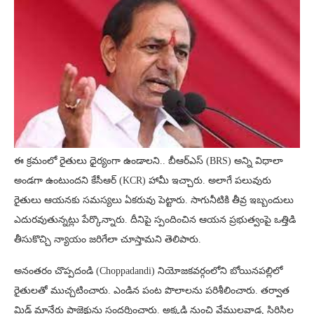
ఈ క్రమంలో రైతులు ధైర్యంగా ఉండాలని.. బీఆర్ఎస్ (BRS) అన్ని విధాలా
అండగా ఉంటుందని కేసీఆర్ (KCR) హామీ ఇచ్చారు. అలాగే పలువురు
రైతులు ఆయనకు సమస్యలు ఏకరువు పెట్టారు. సాగునీటికి తీవ్ర ఇబ్బందులు
ఎదురవుతున్నట్లు పేర్కొన్నారు. దీనిపై స్పందించిన ఆయన ప్రభుత్వంపై ఒత్తిడి
తీసుకొచ్చి న్యాయం జరిగేలా చూస్తామని తెలిపారు.
అనంతరం చొప్పదండి (Choppadandi) నియోజకవర్గంలోని బోయినపల్లిలో
రైతులతో ముచ్చటించారు. ఎండిన పంట పొలాలను పరిశీలించారు. తర్వాత
మిడ్ మానేరు ప్రాజెక్టును సందర్శించారు. అక్కడి నుంచి వేములవాడ, సిరిసిల్ల