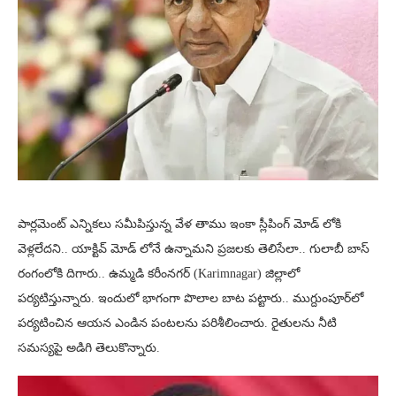
పార్లమెంట్ ఎన్నికలు సమీపిస్తున్న వేళ తాము ఇంకా స్లీపింగ్ మోడ్ లోకి
వెళ్లలేదని.. యాక్టివ్ మోడ్ లోనే ఉన్నామని ప్రజలకు తెలిసేలా.. గులాబీ బాస్
రంగంలోకి దిగారు.. ఉమ్మడి కరీంనగర్ (Karimnagar) జిల్లాలో
పర్యటిస్తున్నారు. ఇందులో భాగంగా పొలాల బాట పట్టారు.. ముగ్దుంపూర్‌లో
పర్యటించిన ఆయన ఎండిన పంటలను పరిశీలించారు. రైతులను నీటి
సమస్యపై అడిగి తెలుకొన్నారు.