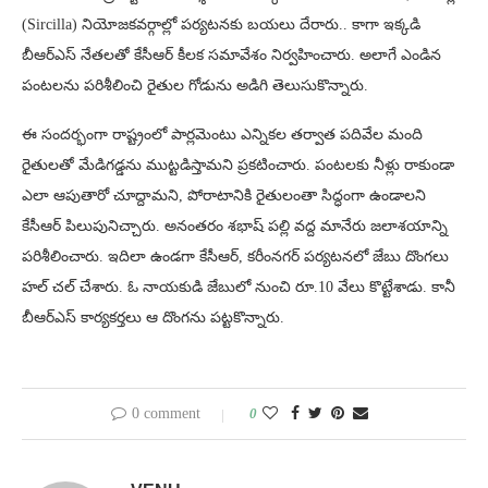
(Sircilla) నియోజకవర్గాల్లో పర్యటనకు బయలు దేరారు.. కాగా ఇక్కడి
బీఆర్ఎస్ నేతలతో కేసీఆర్ కీలక సమావేశం నిర్వహించారు. అలాగే ఎండిన
పంటలను పరిశీలించి రైతుల గోడును అడిగి తెలుసుకొన్నారు.
ఈ సందర్భంగా రాష్ట్రంలో పార్లమెంటు ఎన్నికల తర్వాత పదివేల మంది
రైతులతో మేడిగడ్డను ముట్టడిస్తామని ప్రకటించారు. పంటలకు నీళ్లు రాకుండా
ఎలా ఆపుతారో చూద్దామని, పోరాటానికి రైతులంతా సిద్ధంగా ఉండాలని
కేసీఆర్ పిలుపునిచ్చారు. అనంతరం శభాష్ పల్లి వద్ద మానేరు జలాశయాన్ని
పరిశీలించారు. ఇదిలా ఉండగా కేసీఆర్, కరీంనగర్ పర్యటనలో జేబు దొంగలు
హల్ చల్ చేశారు. ఓ నాయకుడి జేబులో నుంచి రూ.10 వేలు కొట్టేశాడు. కానీ
బీఆర్ఎస్ కార్యకర్తలు ఆ దొంగను పట్టకొన్నారు.
0 comment
0