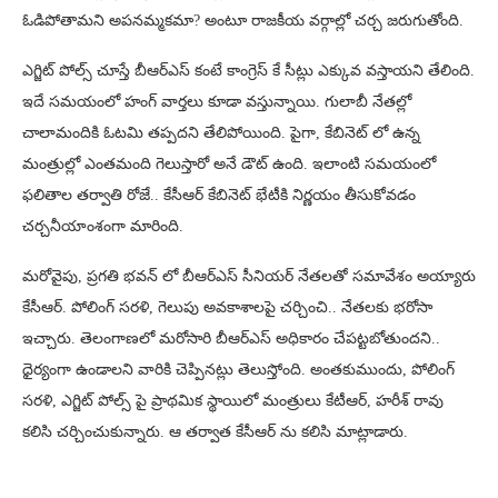
ఓడిపోతామని అపనమ్మకమా? అంటూ రాజకీయ వర్గాల్లో చర్చ జరుగుతోంది.
ఎగ్జిట్ పోల్స్ చూస్తే బీఆర్ఎస్ కంటే కాంగ్రెస్ కే సీట్లు ఎక్కువ వస్తాయని తేలింది.
ఇదే సమయంలో హంగ్ వార్తలు కూడా వస్తున్నాయి. గులాబీ నేతల్లో
చాలామందికి ఓటమి తప్పదని తేలిపోయింది. పైగా, కేబినెట్ లో ఉన్న
మంత్రుల్లో ఎంతమంది గెలుస్తారో అనే డౌట్ ఉంది. ఇలాంటి సమయంలో
ఫలితాల తర్వాతి రోజే.. కేసీఆర్ కేబినెట్ భేటీకి నిర్ణయం తీసుకోవడం
చర్చనీయాంశంగా మారింది.
మరోవైపు, ప్రగతి భవన్ లో బీఆర్ఎస్ సీనియర్ నేతలతో సమావేశం అయ్యారు
కేసీఆర్. పోలింగ్ సరళి, గెలుపు అవకాశాలపై చర్చించి.. నేతలకు భరోసా
ఇచ్చారు. తెలంగాణలో మరోసారి బీఆర్ఎస్ అధికారం చేపట్టబోతుందని..
ధైర్యంగా ఉండాలని వారికి చెప్పినట్లు తెలుస్తోంది. అంతకుముందు, పోలింగ్
సరళి, ఎగ్జిట్‌ పోల్స్‌ పై ప్రాథమిక స్థాయిలో మంత్రులు కేటీఆర్, హరీశ్‌ రావు
కలిసి చర్చించుకున్నారు. ఆ తర్వాత కేసీఆర్ ను కలిసి మాట్లాడారు.