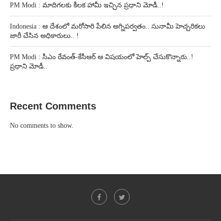
PM Modi : మాదిగలకు కీలక హామీ ఇచ్చిన ప్రధాని మోడీ..!
Indonesia : ఆ దేశంలో మరోసారి పేలిన అగ్నిపర్వతం.. సునామీ హెచ్చరికలు
జారీ చేసిన అధికారులు.. !
PM Modi : సీఎం రేవంత్-కేసీఆర్ ఆ విషయంలో హెల్ప్ చేసుకొన్నారు..!
ప్రధాని మోడీ..
Recent Comments
No comments to show.