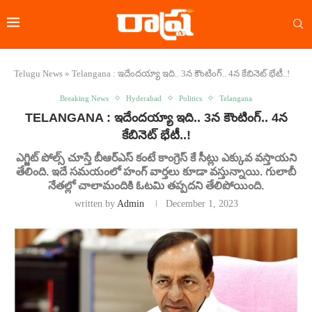
Telugu News
»
Telangana : ఇదేందయ్యా ఇది.. 3న కౌంటింగ్.. 4న కేబినెట్ భేటీ..!
Breaking News
Hyderabad
Politics
Telangana
TELANGANA : ఇదేందయ్యా ఇది.. 3న కౌంటింగ్.. 4న
కేబినెట్ భేటీ..!
ఎగ్జిట్ పోల్స్ చూస్తే బీఆర్ఎస్ కంటే కాంగ్రెస్ కే సీట్లు ఎక్కువ వస్తాయని
తేలింది. ఇదే సమయంలో హంగ్ వార్తలు కూడా వస్తున్నాయి. గులాబీ
నేతల్లో చాలామందికి ఓటమి తప్పదని తేలిపోయింది.
written by
Admin
December 1, 2023