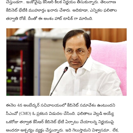
చేస్తుండగా.. ఇంకోవైపు కేసీఆర్ కీలక నిర్ణయం తీసుకున్నారు. తెలంగాణ
కేబినెట్ భేటీకి ముహూర్తం ఖరారు చేశారు. అదికూడా, ఎన్నికల ఫలితాల
తర్వాతి రోజే. దీంతో ఈ అంశం హాట్ టాపిక్ గా మారింది.
ఈనెల 4న అంబేద్కర్ సచివాలయంలో కేబినెట్ సమావేశం ఉంటుందని
సీఎంవో (CMO) ఓ ప్రకటన విడుదల చేసింది. ఫలితాలు వెల్లడి అయ్యే
ఒకరోజు తర్వాత కేసీఆర్ కేబినెట్ భేటీ ఏర్పాటు చేయాలన్న నిర్ణయంపై
అందరూ ఆశ్చర్యం వ్యక్తం చేస్తున్నారు. ఇది గెలుస్తామని విశ్వాసమా.. లేక,