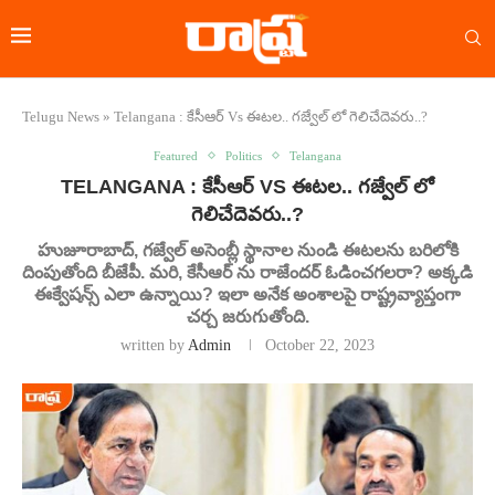
Telugu News
»
Telangana : కేసీఆర్ Vs ఈటల.. గజ్వేల్ లో గెలిచేదెవరు..?
Featured
Politics
Telangana
TELANGANA : కేసీఆర్ VS ఈటల.. గజ్వేల్ లో
గెలిచేదెవరు..?
హుజూరాబాద్, గజ్వేల్ అసెంబ్లీ స్థానాల నుండి ఈటలను బరిలోకి
దింపుతోంది బీజేపీ. మరి, కేసీఆర్ ను రాజేందర్ ఓడించగలరా? అక్కడి
ఈక్వేషన్స్ ఎలా ఉన్నాయి? ఇలా అనేక అంశాలపై రాష్ట్రవ్యాప్తంగా
చర్చ జరుగుతోంది.
written by
Admin
October 22, 2023