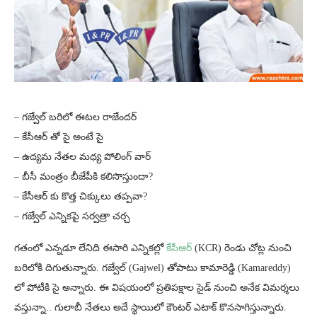
– గజ్వేల్ బరిలో ఈటల రాజేందర్
– కేసీఆర్ తో సై అంటే సై
– ఉద్యమ నేతల మధ్య పోలింగ్ వార్
– బీసీ మంత్రం బీజేపీకి కలిసొస్తుందా?
– కేసీఆర్ కు కొత్త చిక్కులు తప్పవా?
– గజ్వేల్ ఎన్నికపై సర్వత్రా చర్చ
గతంలో ఎన్నడూ లేనిది ఈసారి ఎన్నికల్లో
కేసీఆర్
(KCR) రెండు చోట్ల నుంచి
బరిలోకి దిగుతున్నారు. గజ్వేల్ (Gajwel) తోపాటు కామారెడ్డి (Kamareddy)
లో పోటీకి సై అన్నారు. ఈ విషయంలో ప్రతిపక్షాల సైడ్ నుంచి అనేక విమర్శలు
వస్తున్నా.. గులాబీ నేతలు అదే స్థాయిలో కౌంటర్ ఎటాక్ కొనసాగిస్తున్నారు.