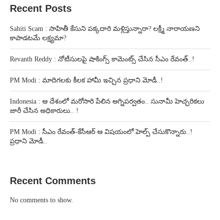
Recent Posts
Sahiti Scam : సాహితీ కేసుని పక్కదారి మళ్లిస్తున్నారా? లక్ష్మీ నారాయణని
కాపాడటమే లక్ష్యమా?
Revanth Reddy : నోటీసులపై షాకింగ్స్ కామెంట్స్ చేసిన సీఎం రేవంత్..!
PM Modi : మాదిగలకు కీలక హామీ ఇచ్చిన ప్రధాని మోడీ..!
Indonesia : ఆ దేశంలో మరోసారి పేలిన అగ్నిపర్వతం.. సునామీ హెచ్చరికలు
జారీ చేసిన అధికారులు.. !
PM Modi : సీఎం రేవంత్-కేసీఆర్ ఆ విషయంలో హెల్ప్ చేసుకొన్నారు..!
ప్రధాని మోడీ..
Recent Comments
No comments to show.