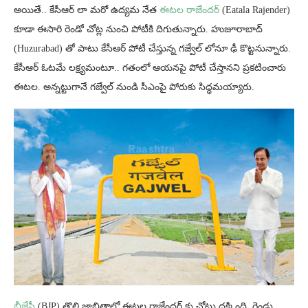
అయితే.. కేసీఆర్ లా మరో ఉద్యమ నేత
ఈటల రాజేందర్
(Eatala Rajender)
కూడా ఈసారి రెండో చోట్ల నుంచి పోటీకి దిగుతున్నారు. హుజూరాబాద్
(Huzurabad) తో పాటు కేసీఆర్ పోటీ చేస్తున్న గజ్వేల్ లోనూ ఢీ కొట్టనున్నారు.
కేసీఆర్ ఓటమే లక్ష్యమంటూ.. గతంలో ఆయనపై పోటీ చేస్తానని ప్రకటించారు
ఈటల. అన్నట్టుగానే గజ్వేల్ నుండి సీఎంపై పోరుకు సిద్ధమయ్యారు.
బీజేపీ
(BJP) తొలి జాబితాలో ఈటల రాజేందర్ కు చోటు దక్కింది. రెండు