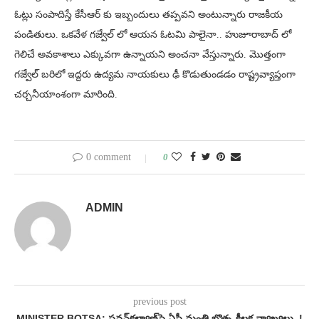
ఓట్లు సంపాదిస్తే కేసీఆర్ కు ఇబ్బందులు తప్పవని అంటున్నారు రాజకీయ
పండితులు. ఒకవేళ గజ్వేల్ లో ఆయన ఓటమి పాలైనా.. హుజూరాబాద్ లో
గెలిచే అవకాశాలు ఎక్కువగా ఉన్నాయని అంచనా వేస్తున్నారు. మొత్తంగా
గజ్వేల్ బరిలో ఇద్దరు ఉద్యమ నాయకులు ఢీ కొడుతుండడం రాష్ట్రవ్యాప్తంగా
చర్చనీయాంశంగా మారింది.
0 comment
0
ADMIN
previous post
MINISTER BOTSA: పవన్‌కల్యాణ్‌పై ఏపీ మంత్రి బొత్స కీలక వ్యాఖ్యలు..!