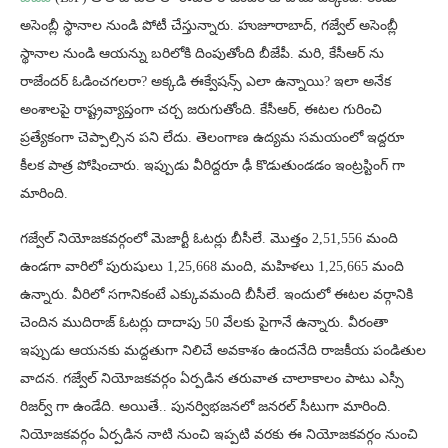
అసెంబ్లీ స్థానాల నుండి పోటీ చేస్తున్నారు. హుజూరాబాద్, గజ్వేల్ అసెంబ్లీ
స్థానాల నుండి ఆయన్ను బరిలోకి దింపుతోంది బీజేపీ. మరి, కేసీఆర్ ను
రాజేందర్ ఓడించగలరా? అక్కడి ఈక్వేషన్స్ ఎలా ఉన్నాయి? ఇలా అనేక
అంశాలపై రాష్ట్రవ్యాప్తంగా చర్చ జరుగుతోంది. కేసీఆర్, ఈటల గురించి
ప్రత్యేకంగా చెప్పాల్సిన పని లేదు. తెలంగాణ ఉద్యమ సమయంలో ఇద్దరూ
కీలక పాత్ర పోషించారు. ఇప్పుడు వీరిద్దరూ ఢీ కొడుతుండడం ఇంట్రస్టింగ్ గా
మారింది.
గజ్వేల్ నియోజకవర్గంలో మెజార్టీ ఓటర్లు బీసీలే. మొత్తం 2,51,556 మంది
ఉండగా వారిలో పురుషులు 1,25,668 మంది, మహిళలు 1,25,665 మంది
ఉన్నారు. వీరిలో సగానికంటే ఎక్కువమంది బీసీలే. ఇందులో ఈటల వర్గానికి
చెందిన ముదిరాజ్ ఓటర్లు దాదాపు 50 వేలకు పైగానే ఉన్నారు. వీరంతా
ఇప్పుడు ఆయనకు మద్దతుగా నిలిచే అవకాశం ఉందనేది రాజకీయ పండితుల
వాదన. గజ్వేల్ నియోజకవర్గం ఏర్పడిన తరువాత చాలాకాలం పాటు ఎస్సీ
రిజర్వ్ ​గా ఉండేది. అయితే.. పునర్విభజనలో జనరల్ సీటుగా మారింది.
నియోజకవర్గం ఏర్పడిన నాటి నుంచి ఇప్పటి వరకు ఈ నియోజకవర్గం నుంచి