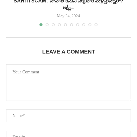
.
SAHITI SCAM : సాహితీ కేసుని పక్కదారి మళ్లిస్తున్నారా?
లక్ష్మీ...
May 24, 2024
LEAVE A COMMENT