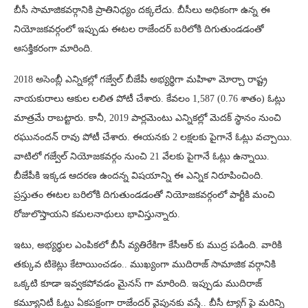
బీసీ సామాజికవర్గానికి ప్రాతినిధ్యం దక్కలేదు. బీసీలు అధికంగా ఉన్న ఈ
నియోజకవర్గంలో ఇప్పుడు ఈటల రాజేందర్ బరిలోకి దిగుతుండడంతో
ఆసక్తికరంగా మారింది.
2018 అసెంబ్లీ ఎన్నికల్లో గజ్వేల్ బీజేపీ అభ్యర్థిగా మహిళా మోర్చా రాష్ట్ర
నాయకురాలు ఆకుల లలిత పోటీ చేశారు. కేవలం 1,587 (0.76 శాతం) ఓట్లు
మాత్రమే రాబట్టారు. కానీ, 2019 పార్లమెంటు ఎన్నికల్లో మెదక్ స్థానం నుంచి
రఘునందన్ రావు పోటీ చేశారు. ఈయనకు 2 లక్షలకు పైగానే ఓట్లు వచ్చాయి.
వాటిలో గజ్వేల్ నియోజకవర్గం నుంచి 21 వేలకు పైగానే ఓట్లు ఉన్నాయి.
బీజేపీకి ఇక్కడ ఆదరణ ఉందన్న విషయాన్ని ఈ ఎన్నిక నిరూపించింది.
ప్రస్తుతం ఈటల బరిలోకి దిగుతుండడంతో నియోజకవర్గంలో పార్టీకి మంచి
రోజులొస్తాయని కమలనాథులు భావిస్తున్నారు.
ఇటు, అభ్యర్థుల ఎంపికలో బీసీ వ్యతిరేకిగా కేసీఆర్ కు ముద్ర పడింది. వారికి
తక్కువ టికెట్లు కేటాయించడం.. ముఖ్యంగా ముదిరాజ్ సామాజిక వర్గానికి
ఒక్కటి కూడా ఇవ్వకపోవడం మైనస్ గా మారింది. ఇప్పుడు ముదిరాజ్
కమ్యూనిటీ ఓట్లు ఏకపక్షంగా రాజేందర్ వైపునకు వస్తే.. బీసీ ట్యాగ్ పై మరిన్ని