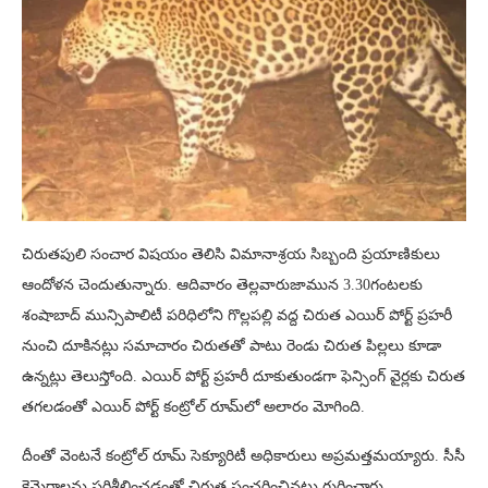
చిరుతపులి సంచార విషయం తెలిసి విమానాశ్రయ సిబ్బంది ప్రయాణికులు
ఆందోళన చెందుతున్నారు. ఆదివారం తెల్లవారుజామున 3.30గంటలకు
శంషాబాద్ మున్సిపాలిటీ పరిధిలోని గొల్లపల్లి వద్ద చిరుత ఎయిర్ పోర్ట్ ప్రహరీ
నుంచి దూకినట్లు సమాచారం చిరుతతో పాటు రెండు చిరుత పిల్లలు కూడా
ఉన్నట్లు తెలుస్తోంది. ఎయిర్ పోర్ట్ ప్రహరీ దూకుతుండగా ఫెన్సింగ్ వైర్లకు చిరుత
తగలడంతో ఎయిర్ పోర్ట్ కంట్రోల్ రూమ్‌లో అలారం మోగింది.
దీంతో వెంటనే కంట్రోల్ రూమ్ సెక్యూరిటీ అధికారులు అప్రమత్తమయ్యారు. సీసీ
కెమెరాలను పరిశీలించడంతో చిరుత సంచరించినట్లు గుర్తించారు.