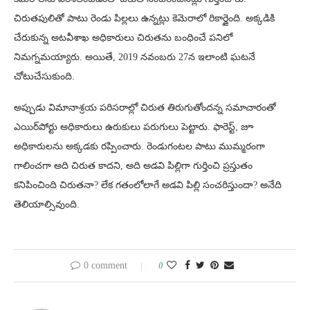
చిరుతపులితో పాటు రెండు పిల్లలు ఉన్నట్లు కెమెరాలో రికార్డైంది. అక్కడికి
చేరుకున్న అటవీశాఖ అధికారులు చిరుతను బంధించే పనిలో
నిమగ్నమయ్యారు. అయితే, 2019 నవంబరు 27న ఇలాంటి ఘటనే
చోటుచేసుకుంది.
అప్పుడు విమానాశ్రయ పరిసరాల్లో చిరుత తిరుగుతోందన్న సమాచారంతో
ఎయిర్‌పోర్టు అధికారులు ఉరుకులు పరుగులు పెట్టారు. ఫారెస్ట్, జూ
అధికారులను అక్కడకు రప్పించారు. రెండుగంటల పాటు ముమ్మరంగా
గాలించగా అది చిరుత కాదని, అది అడవి పిల్లిగా గుర్తించి ప్రస్తుతం
కనిపించింది చిరుతనా? లేక గతంలోలాగే అడవి పిల్లి సంచరిస్తుందా? అనేది
తెలియాల్సివుంది.
0 comment
0