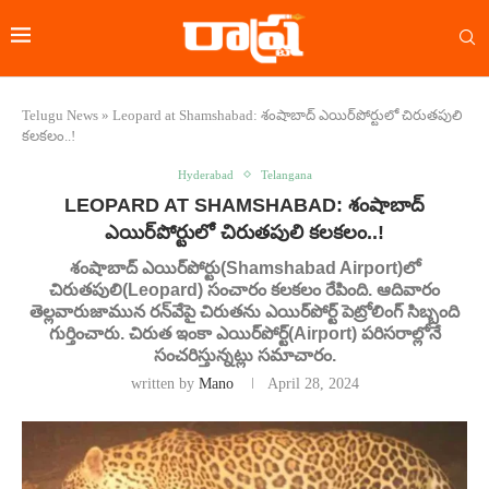
Telugu News
»
Leopard at Shamshabad: శంషాబాద్ ఎయిర్‌పోర్టులో చిరుతపులి
కలకలం..!
Hyderabad
Telangana
LEOPARD AT SHAMSHABAD: శంషాబాద్
ఎయిర్‌పోర్టులో చిరుతపులి కలకలం..!
శంషాబాద్ ఎయిర్‌పోర్టు(Shamshabad Airport)లో
చిరుతపులి(Leopard) సంచారం కలకలం రేపింది. ఆదివారం
తెల్లవారుజామున రన్‌వేపై చిరుతను ఎయిర్‌పోర్ట్ పెట్రోలింగ్ సిబ్బంది
గుర్తించారు. చిరుత ఇంకా ఎయిర్‌పోర్ట్(Airport) పరిసరాల్లోనే
సంచరిస్తున్నట్లు సమాచారం.
written by
Mano
April 28, 2024