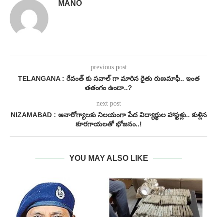
MANO
previous post
TELANGANA : రేవంత్ కు సవాల్ గా మారిన రైతు రుణమాఫీ.. ఇంత
తతంగం ఉందా..?
next post
NIZAMABAD : అనారోగ్యాలకు నిలయంగా పేద విద్యార్థుల హాస్టళ్లు.. కుళ్లిన
కూరగాయలతో భోజనం..!
YOU MAY ALSO LIKE