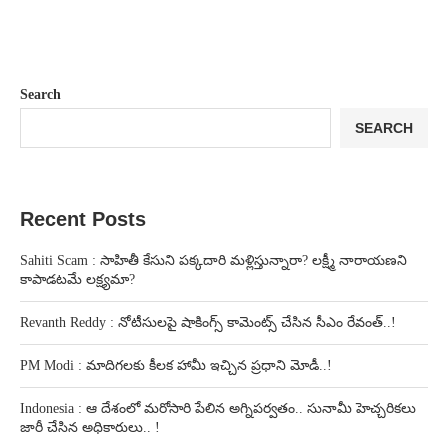
Search
SEARCH
Recent Posts
Sahiti Scam : సాహితీ కేసుని పక్కదారి మళ్లిస్తున్నారా? లక్ష్మీ నారాయణని
కాపాడటమే లక్ష్యమా?
Revanth Reddy : నోటీసులపై షాకింగ్స్ కామెంట్స్ చేసిన సీఎం రేవంత్..!
PM Modi : మాదిగలకు కీలక హామీ ఇచ్చిన ప్రధాని మోడీ..!
Indonesia : ఆ దేశంలో మరోసారి పేలిన అగ్నిపర్వతం.. సునామీ హెచ్చరికలు
జారీ చేసిన అధికారులు.. !