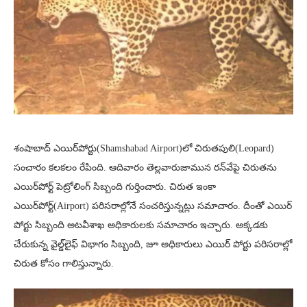
శంషాబాద్ ఎయిర్‌పోర్టు(Shamshabad Airport)లో చిరుతపులి(Leopard)
సంచారం కలకలం రేపింది. ఆదివారం తెల్లవారుజామున రన్‌వేపై చిరుతను
ఎయిర్‌పోర్ట్ పెట్రోలింగ్ సిబ్బంది గుర్తించారు. చిరుత ఇంకా
ఎయిర్‌పోర్ట్(Airport) పరిసరాల్లోనే సంచరిస్తున్నట్లు సమాచారం. దీంతో ఎయిర్
పోర్టు సిబ్బంది అటవీశాఖ అధికారులకు సమాచారం ఇచ్చారు. అక్కడకు
చేరుకున్న వైల్డ్‌లైఫ్ విభాగం సిబ్బంది, జూ అధికారులు ఎయిర్ పోర్టు పరిసరాల్లో
చిరుత కోసం గాలిస్తున్నారు.