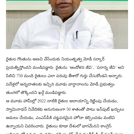
రైతుల గొంతును అణచి వేసేందుకు నియంతృత్వ మోడీ సర్కార్
ప్రయత్నిస్తోందని మండిపడ్డారు. రైతును ‘ఆందోళన జీవి’, ‘పరాన్న జీవి’ అని
పిలిచి 750 మంది రైతులు ఎలా పరువు తీశారో గుర్తు చేసుకోండని అన్నారు.
పదేళ్లలో అన్నదాతలకు ఇచ్చిన మూడు వాగ్దానాలను మోడీ ప్రభుత్వం
తుంగలో తొక్కిందని ఖర్గే మండిపడ్డారు.
ఆ మూడు హామీల్లో 2022 నాటికి రైతుల ఆదాయాన్ని రెట్టింపు చేయడం,
స్వామినాథన్ నివేదికకు అనుగుణంగా 50 శాతంతో పాటు ఇన్‌పుట్ ఖర్చులు
అమలు చేయడం, ఎంఎస్‌పీకి చట్టపరమైన హోదా కల్పించడం వంటివి
ఉన్నాయని వివరించారు. రైతులు కూడా దేశంలో భాగమేనని కాంగ్రెస్