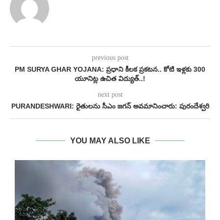
previous post
PM SURYA GHAR YOJANA: ప్రధాని కీలక ప్రకటన.. కోటి ఇళ్లకు 300
యూనిట్ల ఉచిత విద్యుత్..!
next post
PURANDESHWARI: రైతులను సీఎం జగన్ అవమానించారు: పురందేశ్వరి
YOU MAY ALSO LIKE