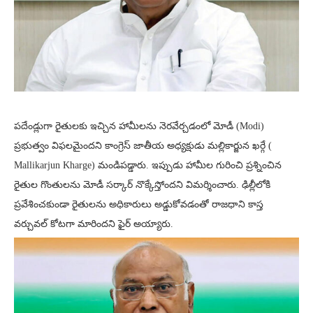
పదేండ్లుగా రైతులకు ఇచ్చిన హామీలను నెరవేర్చడంలో మోడీ (Modi)
ప్రభుత్వం విఫలమైందని కాంగ్రెస్ జాతీయ అధ్యక్షుడు మల్లికార్జున ఖర్గే (
Mallikarjun Kharge) మండిపడ్డారు. ఇప్పుడు హామీల గురించి ప్రశ్నించిన
రైతుల గొంతులను మోడీ సర్కార్ నొక్కేస్తోందని విమర్శించారు. ఢిల్లీలోకి
ప్రవేశించకుండా రైతులను అధికారులు అడ్డుకోవడంతో రాజధాని కాస్త
వర్చువల్ కోటగా మారిందని ఫైర్ అయ్యారు.