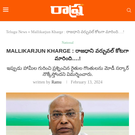
Telugu News
»
Mallikarjun Kharge : రాజధాని వర్చువల్ కోటగా మారింది….!
National
MALLIKARJUN KHARGE : రాజధాని వర్చువల్ కోటగా
మారింది….!
ఇప్పుడు హామీల గురించి ప్రశ్నించిన రైతుల గొంతులను మోడీ సర్కార్
నొక్కేస్తోందని విమర్శించారు.
written by
Ramu
February 13, 2024