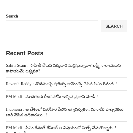
Search
SEARCH
Recent Posts
Sahiti Scam : సాహితీ కేసుని పక్కదారి మళ్లిస్తున్నారా? లక్ష్మీ నారాయణని
కాపాడటమే లక్ష్యమా?
Revanth Reddy : నోటీసులపై షాకింగ్స్ కామెంట్స్ చేసిన సీఎం రేవంత్..!
PM Modi : మాదిగలకు కీలక హామీ ఇచ్చిన ప్రధాని మోడీ..!
Indonesia : ఆ దేశంలో మరోసారి పేలిన అగ్నిపర్వతం.. సునామీ హెచ్చరికలు
జారీ చేసిన అధికారులు.. !
PM Modi : సీఎం రేవంత్-కేసీఆర్ ఆ విషయంలో హెల్ప్ చేసుకొన్నారు..!