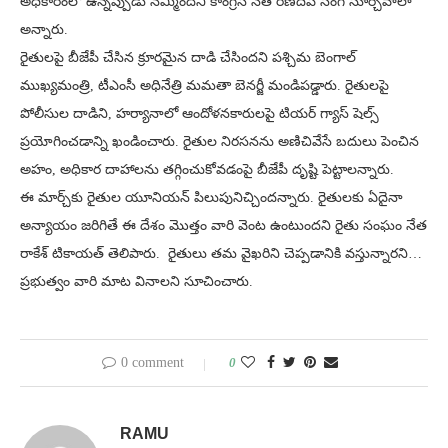
అధికారంలో ఉన్నప్పుడు నమ్మిందని కాంగ్రెస్ నేత రణదీప్ సింగ్ సూర్చేవాలా
అన్నారు.
రైతులపై బీజేపీ చేసిన క్రూరమైన దాడి చేసిందని పశ్చిమ బెంగాల్
ముఖ్యమంత్రి, టీఎంసీ అధినేత్రి మమతా బెనర్జీ మండిపడ్డారు. రైతులపై
పోలీసుల దాడిని, హర్యానాలో ఆందోళనకారులపై టియర్ గ్యాస్ షెల్స్
ప్రయోగించడాన్ని ఖండించారు. రైతుల నిరసనను అణిచివేసే బదులు పెంచిన
అహం, అధికార దాహాలను తగ్గించుకోవడంపై బీజేపీ దృష్టి పెట్టాలన్నారు.
ఈ మార్చ్‌కు రైతుల యూనియన్ పిలుపునిచ్చిందన్నారు. రైతులకు ఏదైనా
అన్యాయం జరిగితే ఈ దేశం మొత్తం వారి వెంట ఉంటుందని రైతు సంఘం నేత
రాకేశ్ టికాయత్ తెలిపారు. రైతులు తమ వైఖరిని చెప్పడానికి వస్తున్నారని…
ప్రభుత్వం వారి మాట వినాలని సూచించారు.
0 comment
0
RAMU