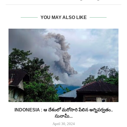
YOU MAY ALSO LIKE
INDONESIA : ఆ దేశంలో మరోసారి పేలిన అగ్నిపర్వతం..
సునామీ...
April 30, 2024