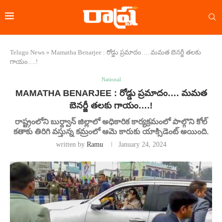
Telugu News
»
Mamatha Benarjee : రోడ్డు ప్రమాదం…. మమత బెనర్జీ తలకు
గాయం….!
National
MAMATHA BENARJEE : రోడ్డు ప్రమాదం…. మమత
బెనర్జీ తలకు గాయం….!
రాష్ట్రంలోని బుర్ద్వాన్ జిల్లాలో అధికారిక కార్యక్రమంలో పాల్గొని కోల్
కతాకు తిరిగి వస్తున్న కమ్రంలో ఆమె కారుకు యాక్సిడెంట్ అయింది.
written by
Ramu
January 24, 2024