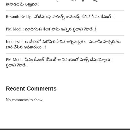
కాపాడటమే లక్ష్యమా?
Revanth Reddy : నోటీసులపై షాకింగ్స్ కామెంట్స్ చేసిన సీఎం రేవంత్..!
PM Modi : మాదిగలకు కీలక హామీ ఇచ్చిన ప్రధాని మోడీ..!
Indonesia : ఆ దేశంలో మరోసారి పేలిన అగ్నిపర్వతం.. సునామీ హెచ్చరికలు
జారీ చేసిన అధికారులు.. !
PM Modi : సీఎం రేవంత్-కేసీఆర్ ఆ విషయంలో హెల్ప్ చేసుకొన్నారు..!
ప్రధాని మోడీ..
Recent Comments
No comments to show.