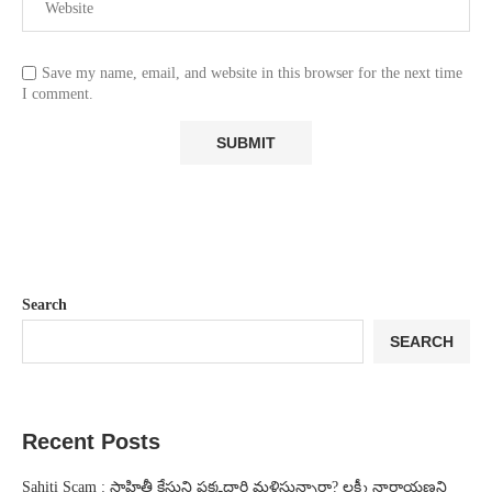
Save my name, email, and website in this browser for the next time
I comment.
Search
SEARCH
Recent Posts
Sahiti Scam : సాహితీ కేసుని పక్కదారి మళ్లిస్తున్నారా? లక్ష్మీ నారాయణని