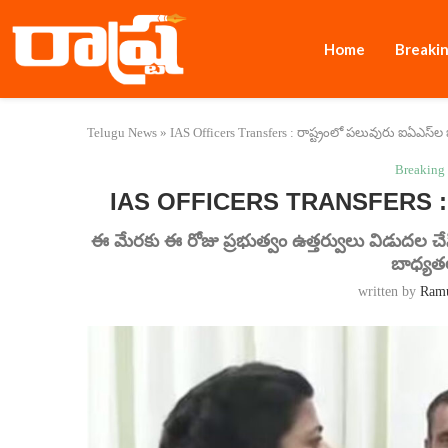
Home
Breaki
Telugu News
»
IAS Officers Transfers : రాష్ట్రంలో పలువురు ఐఏఎస్‌
Breaking
IAS OFFICERS TRANSFERS : రాష
ఈ మేరకు ఈ రోజు ప్రభుత్వం ఉత్తర్వులు విడుదల చేస
బాధ్యతల
written by
Ram