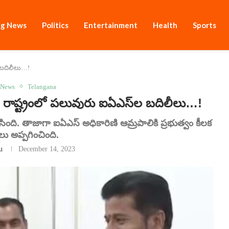
ng News
Politics
Entertainment
Health
Sports
ల బదిలీలు…!
 News
Telangana
్ట్రంలో పలువురు ఐఏఎస్‌ల బదిలీలు…!
ింది. తాజాగా ఐఏఎస్ అధికారిణి ఆమ్రపాలికి ప్రభుత్వం కీలక
ు అప్పగించింది.
u
December 14, 2023