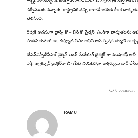
రాష్ట్రంలో అత్యంత కీలకమైన హెచ్ఎండీఏ కమిషనర్ గా ఆమ్రపాలిని ప్
సర్వీసులకు వచ్చారు. రాష్ట్రానికి వచ్చి రాగానే ఆమెకు కీలక బాధ్యతల
తెలిపింది.
రిజ్వీకి అదనంగా ట్రాన్స్ కో – జెన్ కో చైర్మన్, ఎండీగా బాధ్యతలను అప్పగ
సందీప్ కుమార్ జా, డిప్యూటీ సీఎం ఆఫీస్ ఆన్ స్పెషల్ డ్యూటీ గా కృష్ణ భ
టీఎస్ఎస్పీడీసీఎల్ చైర్మెన్ అండ్ మేనేజింగ్ డైరెక్టర్ గా ముషారఫ్ అలీ,
రెడ్డి, అగ్రికల్చర్ డైరెక్టర్‌గా బీ.గోపిని నియమిస్తూ ఉత్తర్వులు జారీ చేసిం
0 comment
RAMU