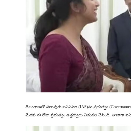
తెలంగాణలో పలువురు ఐఏఎస్‌ల (IAS)ను ప్రభుత్వం (Governament) 
మేరకు ఈ రోజు ప్రభుత్వం ఉత్తర్వులు విడుదల చేసింది. తాజాగా ఐఏఎ