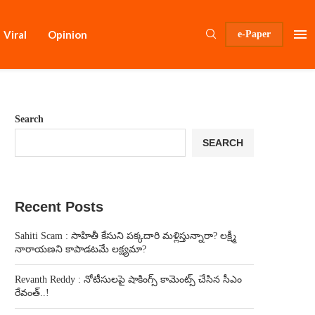
Viral
Opinion
e-Paper
Search
SEARCH
Recent Posts
Sahiti Scam : సాహితీ కేసుని పక్కదారి మళ్లిస్తున్నారా? లక్ష్మీ
నారాయణని కాపాడటమే లక్ష్యమా?
Revanth Reddy : నోటీసులపై షాకింగ్స్ కామెంట్స్ చేసిన సీఎం
రేవంత్..!