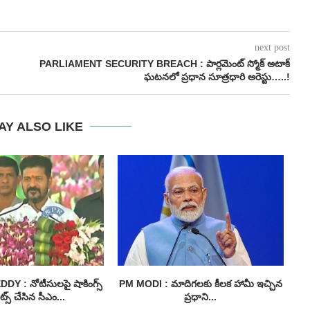
next post
PARLIAMENT SECURITY BREACH : పార్లమెంట్ స్మోక్ అటాక్
ఘటనలో ప్రధాన సూత్రధారి అరెస్టు…..!
AY ALSO LIKE
 : నోటీసులపై షాకింగ్స్
PM MODI : మాదిగలకు కీలక హామీ ఇచ్చిన
I
్స్ చేసిన సీఎం...
ప్రధాని...