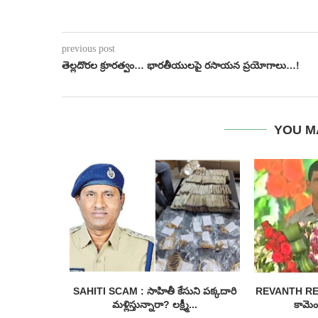
previous post
తెల్లదొరల క్రూరత్వం… భారతీయులపై రసాయన ప్రయోగాలు…!
YOU M
 ఉచిత బస్సు
SAHITI SCAM : సాహితీ కేసుని పక్కదారి
REVANTH REDDY
...
మళ్లిస్తున్నారా? లక్ష్మీ...
కామెంట