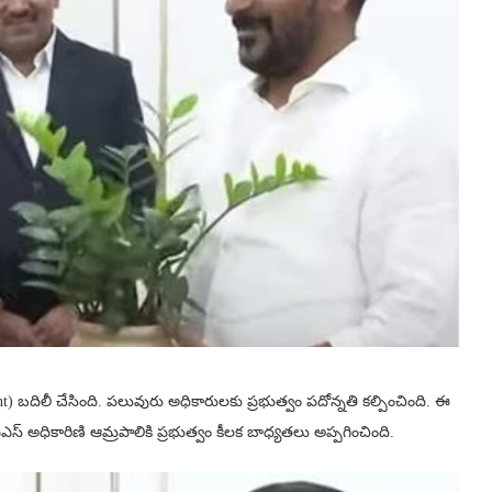
బదిలీ చేసింది. పలువురు అధికారులకు ప్రభుత్వం పదోన్నతి కల్పించింది. ఈ
స్ అధికారిణి ఆమ్రపాలికి ప్రభుత్వం కీలక బాధ్యతలు అప్పగించింది.