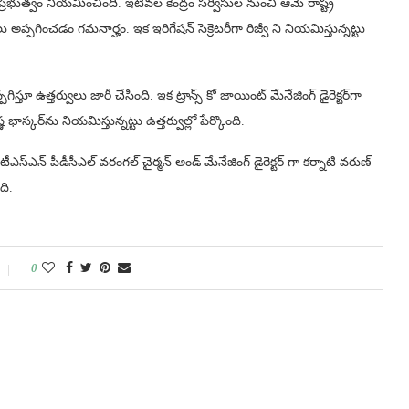
రభుత్వం నియమించింది. ఇటీవల కేంద్రం సర్వీసుల నుంచి ఆమె రాష్ట్ర
ు అప్పగించడం గమనార్హం. ఇక ఇరిగేషన్ సెక్రెటరీగా రిజ్వీ ని నియమిస్తున్నట్టు
ిస్తూ ఉత్తర్వులు జారీ చేసింది. ఇక ట్రాన్స్ కో జాయింట్ మేనేజింగ్ డైరెక్టర్‌గా
ాస్కర్‌ను నియమిస్తున్నట్టు ఉత్తర్వుల్లో పేర్కొంది.
 టీఎస్ఎన్ పీడీసీఎల్ వరంగల్ చైర్మన్ అండ్ మేనేజింగ్ డైరెక్టర్ గా కర్నాటి వరుణ్
ది.
0