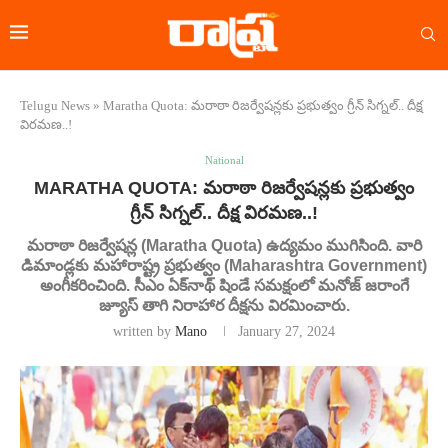
Telugu News
»
Maratha Quota: మరాఠా రిజర్వేషన్లకు ప్రభుత్వం గ్రీన్‌ సిగ్నల్‌.. దీక్ష
విరమణ..!
National
MARATHA QUOTA: మరాఠా రిజర్వేషన్లకు ప్రభుత్వం
గ్రీన్‌ సిగ్నల్‌.. దీక్ష విరమణ..!
మరాఠా రిజర్వేషన్ల (Maratha Quota) ఉద్యమం ముగిసింది. వారి
డిమాండ్లకు మహారాష్ట్ర ప్రభుత్వం (Maharashtra Government)
అంగీకరించింది. సీఎం ఏక్‌నాథ్ షిండే సమక్షంలో మనోజ్ జరాంగే
జ్యూస్ తాగి నిరాహార దీక్షను విరమించారు.
written by
Mano
January 27, 2024