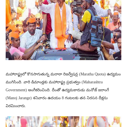
మహారాష్ట్రలో కొనసాగుతున్న మరాఠా రిజర్వేషన్ల (Maratha Quota) ఉద్యమం
ముగిసింది. వారి డిమాండ్లకు మహారాష్ట్ర ప్రభుత్వం (Maharashtra
Government) అంగీకరించింది. దీంతో ఉద్యమకారుడు మనోజ్‌ జరాంగే
(Manoj Jarange) శనివారం ఉదయం 8 గంటలకు తన నిరసన దీక్షను
విరమించారు.