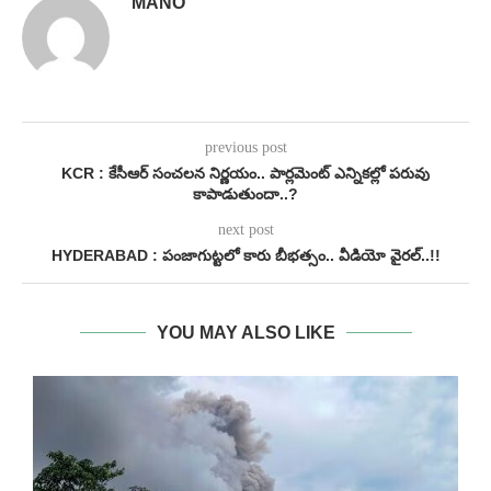
MANO
previous post
KCR : కేసీఆర్ సంచలన నిర్ణ‌యం.. పార్లమెంట్ ఎన్నికల్లో పరువు
కాపాడుతుందా..?
next post
HYDERABAD : పంజాగుట్టలో కారు బీభత్సం.. వీడియో వైరల్..!!
YOU MAY ALSO LIKE