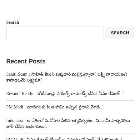
Search
SEARCH
Recent Posts
Sahiti Scam : సాహితీ కేసుని పక్కదారి మళ్లిస్తున్నారా? లక్ష్మీ నారాయణని
కాపాడటమే లక్ష్యమా?
Revanth Reddy : నోటీసులపై షాకింగ్స్ కామెంట్స్ చేసిన సీఎం రేవంత్..!
PM Modi : మాదిగలకు కీలక హామీ ఇచ్చిన ప్రధాని మోడీ..!
Indonesia : ఆ దేశంలో మరోసారి పేలిన అగ్నిపర్వతం.. సునామీ హెచ్చరికలు
జారీ చేసిన అధికారులు.. !
PM Modi : సీఎం రేవంత్-కేసీఆర్ ఆ విషయంలో హెల్ప్ చేసుకొన్నారు..!