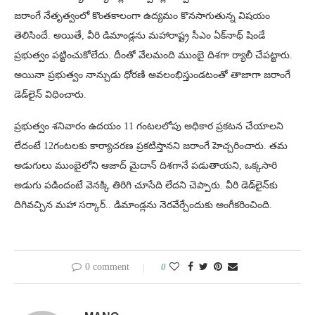
జరాంగే నేతృత్వంలో కొంతకాలంగా ఉద్యమం కొనసాగుతున్న విషయం
తెలిసిందే. అయితే, వీరి డిమాండ్లను మహారాష్ట్ర సీఎం ఏక్‌నాథ్‌ షిండే
ప్రభుత్వం పట్టించుకోలేదు. దీంతో వేలమంది ముంబై దిశగా ర్యాలీ చేపట్టారు.
అయినా ప్రభుత్వం నాన్చుడు ధోరణి అవలంభిస్తుండటంతో తాజాగా జరాంగే
డెడ్‌లైన్‌ విధించారు.
ప్రభుత్వం శనివారం ఉదయం 11 గంటలలోపు అధికార ప్రకటన చేయాలని
లేదంటే 12గంటలకు కార్యాచరణ ప్రకటిస్తానని జరాంగే హెచ్చరించారు. తమ
అడుగులు ముంబైలోని ఆజాద్‌ మైదాన్‌ దిశగానే పడుతాయని, ఒక్కసారి
అడుగు పడిందంటే వెనక్కి తిరిగి చూసేది లేదని చెప్పారు. వీరి డెడ్‌లైన్‌కు
దిగివచ్చిన మహా సర్కార్‌.. డిమాండ్లను నెరవేర్చేందుకు అంగీకరించింది.
0 comment
0