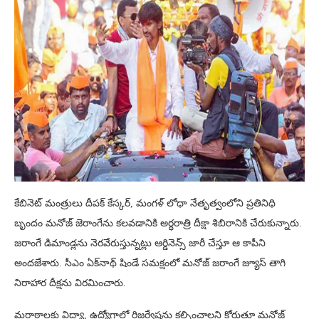
కేబినెట్ మంత్రులు దీపక్ కేస్కర్, మంగళ్ లోధా నేతృత్వంలోని ప్రతినిధి
బృందం మనోజ్ జెరాంగేను కలవడానికి అర్ధరాత్రి దీక్షా శిబిరానికి చేరుకున్నారు.
జరాంగే డిమాండ్లను నెరవేరుస్తున్నట్లు ఆర్డినెన్స్ జారీ చేస్తూ ఆ కాపీని
అందజేశారు. సీఎం ఏక్‌నాథ్ షిండే సమక్షంలో మనోజ్ జరాంగే జ్యూస్ తాగి
నిరాహార దీక్షను విరమించారు.
మరాఠాలకు విద్యా, ఉద్యోగాల్లో రిజర్వేషన్లు కల్పించాలని కోరుతూ మనోజ్‌