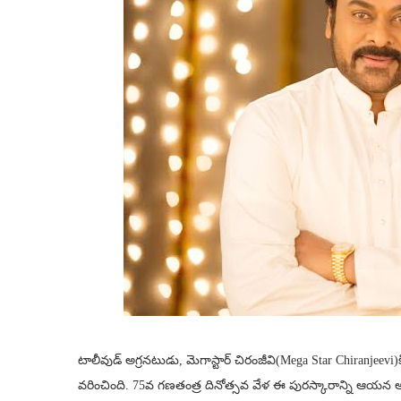
టాలీవుడ్ అగ్రనటుడు, మెగాస్టార్ చిరంజీవి(Mega Star Chiranjeev
వరించింది. 75వ గణతంత్ర దినోత్సవ వేళ ఈ పురస్కారాన్ని ఆయన అం