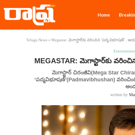
Home
Breaki
Telugu News
»
Megastar: మెగాస్టార్‌కు వరించిన ‘పద్మ విభూషణ్’.. ఆ
Entertainme
MEGASTAR: మెగాస్టార్‌కు వరించి
మెగాస్టార్ చిరంజీవి(Mega Star Chira
‘పద్మవిభూషణ్’(Padmavibhushan) వరించింది
అంద
written by
Ma