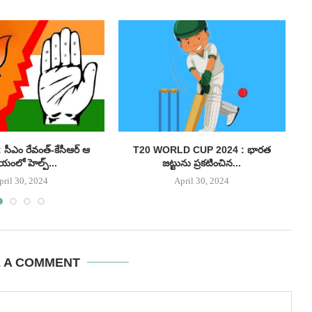
సీఎం రేవంత్-కేసీఆర్ ఆ
T20 WORLD CUP 2024 : భారత
యంలో హెల్ప్...
జట్టును ప్రకటించిన...
pril 30, 2024
April 30, 2024
E A COMMENT