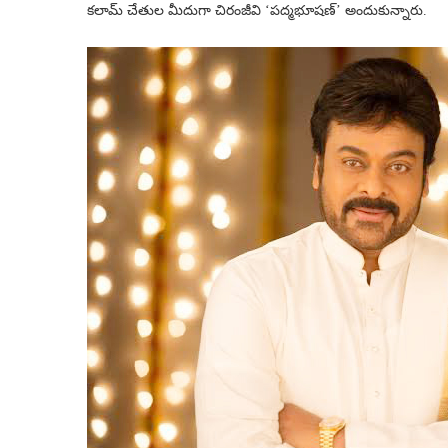
కలామ్ చేతుల మీదుగా చిరంజీవి ‘పద్మభూషణ్’ అందుకున్నారు.