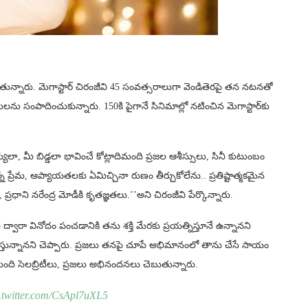
తున్నారు. మెగాస్టార్ చిరంజీవి 45 సంవత్సరాలుగా వెండితెరపై తన నటనతో
ులను సంపాదించుకున్నారు. 150కి పైగానే సినిమాల్లో నటించిన మెగాస్టార్‌కు
ా, మీ బిడ్డలా భావించే కోట్లాదిమంది ప్రజల ఆశీస్సులు, సినీ కుటుంబం
న ప్రేమ, ఆప్యాయతలకు ఏమిచ్చినా రుణం తీర్చుకోలేను.. ప్రతిష్టాత్మకమైన
్రధాని నరేంద్ర మోడీకి కృతజ్ఞతలు.’’అని చిరంజీవి పేర్కొన్నారు.
ద్వారా వినోదం పంచడానికి తను శక్తి మేరకు ప్రయత్నిస్తూనే ఉన్నానని
న్నానని చెప్పారు. ప్రజలు తనపై చూపే అభిమానంలో తాను చేసే సాయం
కమంది సెలబ్రిటీలు, ప్రజలు అభినందనలు చెబుతున్నారు.
.twitter.com/CsApl7uXL5