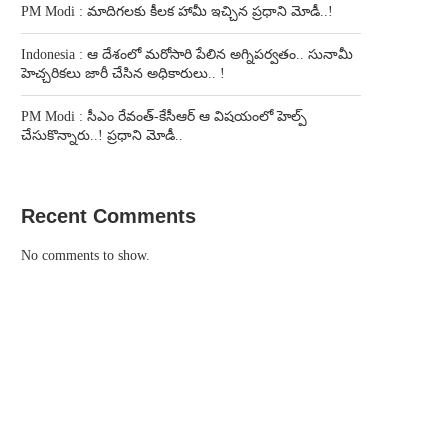
PM Modi : మాదిగలకు కీలక హామీ ఇచ్చిన ప్రధాని మోడీ..!
Indonesia : ఆ దేశంలో మరోసారి పేలిన అగ్నిపర్వతం.. సునామీ
హెచ్చరికలు జారీ చేసిన అధికారులు.. !
PM Modi : సీఎం రేవంత్-కేసీఆర్ ఆ విషయంలో హెల్ప్
చేసుకొన్నారు..! ప్రధాని మోడీ..
Recent Comments
No comments to show.