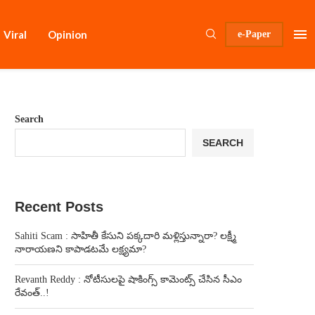
Viral
Opinion
e-Paper
Search
SEARCH
Recent Posts
Sahiti Scam : సాహితీ కేసుని పక్కదారి మళ్లిస్తున్నారా? లక్ష్మీ
నారాయణని కాపాడటమే లక్ష్యమా?
Revanth Reddy : నోటీసులపై షాకింగ్స్ కామెంట్స్ చేసిన సీఎం
రేవంత్..!