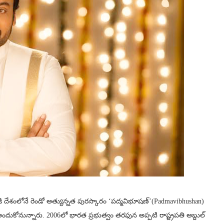
i)కి దేశంలోనే రెండో అత్యున్నత పురస్కారం ‘పద్మవిభూషణ్’(Padmavibhushan)
దుకోనున్నారు. 2006లో భారత ప్రభుత్వం తరఫున అప్పటి రాష్ట్రపతి అబ్దుల్