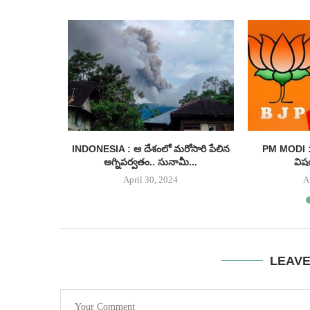
ంగాణ నుంచే
INDONESIA : ఆ దేశంలో మరోసారి పేలిన
PM MODI : 
అగ్నిపర్వతం.. సునామీ...
విష
April 30, 2024
A
LEAV