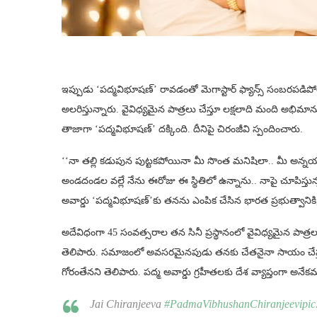
ఇప్పుడు ‘పద్మవిభూషణ్’ రావడంతో మెగాస్టార్ ఫ్యాన్స్ సంబరపడిపో
అలరిస్తున్నారు. వైవిధ్యమైన పాత్రలు చేస్తూ లక్షలాది మంది అభిమాన
తాజాగా ‘పద్మవిభూషణ్’ దక్కింది. దీనిపై చిరంజీవి స్పందించారు.
‘‘నా తల్లి కడుపున పుట్టకపోయినా మీ సొంత మనిషిలా.. మీ అన్నయ్యల
అండదండల వల్లే నేను ఈరోజు ఈ స్థితిలో ఉన్నాను.. నాపై చూపిస్తున్
అవార్డు ‘పద్మవిభూషణ్’కు తనను ఎంపిక చేసిన భారత ప్రభుత్వానికి, ప
అదేవిధంగా 45 సంవత్సరాల తన సినీ ప్రస్థానంలో వైవిధ్యమైన పాత్రల 
తెలిపారు. సమాజంలో అవసరమైనపుడు తనకు చేతనైనా సాయం చేస్తు
గోరంతేనని తెలిపారు. పద్మ అవార్డు గ్రహీతలకు దేశ వ్యాప్తంగా అనే
Jai Chiranjeeva
#PadmaVibhushanChiranjeevi
pic