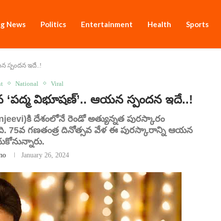
ng News
Politics
Entertainment
Health
Sports
యన స్పందన ఇదే..!
nt
National
Viral
న ‘పద్మ విభూషణ్’.. ఆయన స్పందన ఇదే..!
njeevi)కి దేశంలోనే రెండో అత్యున్నత పురస్కారం
. 75వ గణతంత్ర దినోత్సవ వేళ ఈ పురస్కారాన్ని ఆయన
ుకోనున్నారు.
no
January 26, 2024