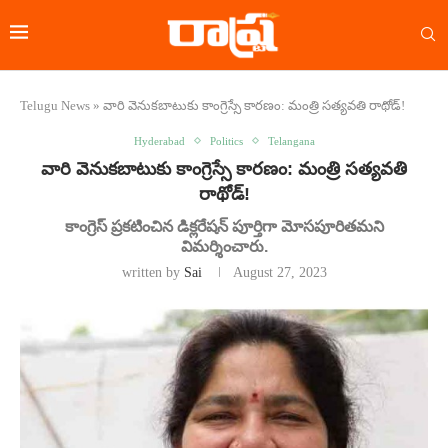
Telugu News
»
వారి వెనుకబాటుకు కాంగ్రెస్సే కారణం: మంత్రి సత్యవతి రాథోడ్‌!
Hyderabad
Politics
Telangana
వారి వెనుకబాటుకు కాంగ్రెస్సే కారణం: మంత్రి సత్యవతి
రాథోడ్‌!
కాంగ్రెస్ ప్రకటించిన డిక్లరేషన్ పూర్తిగా మోసపూరితమని
విమర్శించారు.
written by
Sai
August 27, 2023