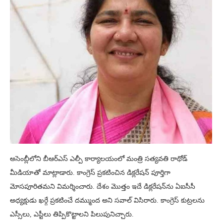
అసెంబ్లీలోని బీఆర్‌ఎస్‌ ఎల్పీ కార్యాలయంలో మంత్రి సత్యవతి రాథోడ్
మీడియాతో మాట్లాడారు. కాంగ్రెస్ ప్రకటించిన డిక్లరేషన్ పూర్తిగా
మోసపూరితమని విమర్శించారు. దేశం మొత్తం ఇదే డిక్లరేషన్‌ను ఏఐసీసీ
అధ్యక్షుడు ఖర్గే ప్రకటించే దమ్ముంద అని సవాల్‌ విసిరారు. కాంగ్రెస్ కుట్రలను
ఎస్సీలు, ఎస్టీలు తిప్పికొట్టాలని పిలుపునిచ్చారు.