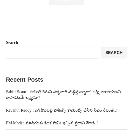
Search
SEARCH
Recent Posts
Sahiti Scam : సాహితీ కేసుని పక్కదారి మళ్లిస్తున్నారా? లక్ష్మీ నారాయణని
కాపాడటమే లక్ష్యమా?
Revanth Reddy : నోటీసులపై షాకింగ్స్ కామెంట్స్ చేసిన సీఎం రేవంత్..!
PM Modi : మాదిగలకు కీలక హామీ ఇచ్చిన ప్రధాని మోడీ..!