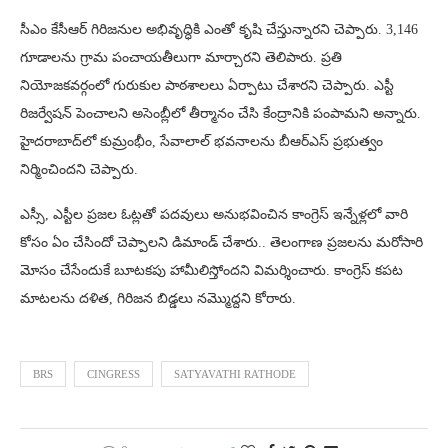
సీఎం కేసీఆర్ గిరిజనుల అభివృద్ధికి ఎంతో కృషి చేస్తున్నారని చెప్పారు. 3,146
గూడాలను గ్రామ పంచాయతీలుగా మార్చారని తెలిపారు. ప్రతి
నియోజకవర్గంలో గురుకుల పాఠశాలలు ఏర్పాటు చేశారని చెప్పారు. ఎస్టీ
రిజర్వేషన్‌ పెంచాలని అసెంబ్లీలో తీర్మానం చేసి కేంద్రానికి పంపామని అన్నారు.
హైదరాబాద్‌లో కుమ్రంభీం, సేవాలాల్‌ భవనాలను బీఆర్‌ఎస్ ప్రభుత్వం
నిర్మించిందని చెప్పారు.
ఎస్సీ, ఎస్టీల ప్రజల ఓట్లతో పదవులు అనుభవించిన కాంగ్రెస్ ఇన్నేళ్లలో వారి
కోసం ఏం చేసిందో చెప్పాలని డిమాండ్ చేశారు.. తెలంగాణ ప్రజలను మరోసారి
మోసం చేసేందుకే బూటకపు హామీలిస్తోందని విమర్శించారు. కాంగ్రెస్‌ కపట
మాటలను దళిత, గిరిజన బిడ్డలు నమ్మొద్దని కోరారు.
BRS
CINGRESS
SATYAVATHI RATHODE