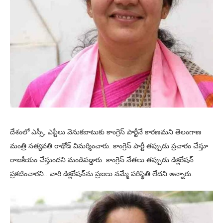
దేశంలో ఎస్సీ, ఎస్టీలు వెనుకబాటుకు కాంగ్రెస్ పార్టీనే కారణమని తెలంగాణ
మంత్రి సత్యవతి రాథోడ్ విమర్శించారు. కాంగ్రెస్ పార్టీ తప్పుడు ప్రచారం చేస్తూ
రాజకీయం చేస్తుందని మండిపడ్డారు. కాంగ్రెస్‌ నేతలు తప్పుడు డిక్లరేషన్‌
ప్రకటించారని.. వారి డిక్లరేషన్‌ను ప్రజలు నమ్మే పరిస్థితి లేదని అన్నారు.