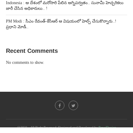
Indonesia : ఆ దేశంలో మరోసారి పేలిన అగ్నిపర్వతం.. సునామీ హెచ్చరికలు
జారీ చేసిన అధికారులు.. !
PM Modi : సీఎం రేవంత్-కేసీఆర్ ఆ విషయంలో హెల్ప్ చేసుకొన్నారు..!
ప్రధాని మోడీ..
Recent Comments
No comments to show.
@2021 - All Right Reserved. Designed and Developed by
PenciDesign