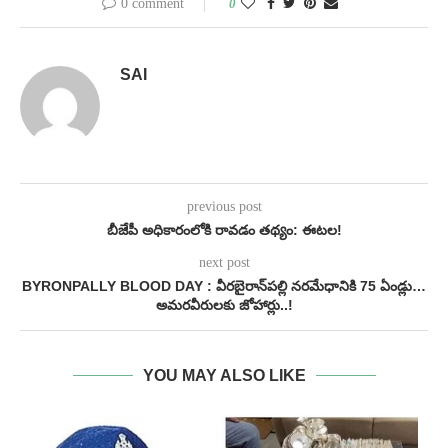
0 comment
0
SAI
previous post
బీజేపీ అధికారంలోకి రావడం తథ్యం: ఈటల!
next post
BYRONPALLY BLOOD DAY : వీరబైరాన్‌పల్లి నరమేధానికి 75 ఏండ్లు…
అమరవీరులకు జోహార్లు..!
YOU MAY ALSO LIKE