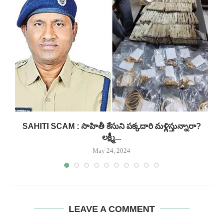
.
SAHITI SCAM : సాహితీ కేసుని పక్కదారి మళ్లిస్తున్నారా?
లక్ష్మీ...
May 24, 2024
LEAVE A COMMENT