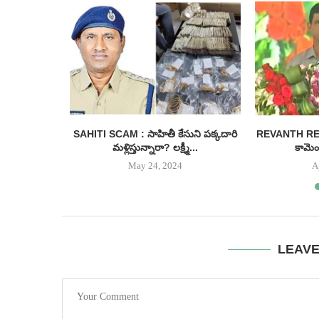
ీనియర్ హీరో
SAHITI SCAM : సాహితీ కేసుని పక్కదారి
REVANTH REDDY
...
మళ్లిస్తున్నారా? లక్ష్మీ...
కామెంట
May 24, 2024
A
LEAV