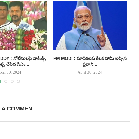
 : నోటీసులపై షాకింగ్స్
PM MODI : మాదిగలకు కీలక హామీ ఇచ్చిన
I
్స్ చేసిన సీఎం...
ప్రధాని...
pril 30, 2024
April 30, 2024
E A COMMENT