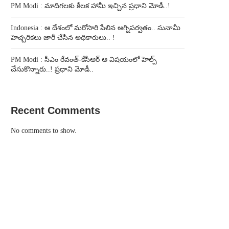
PM Modi : మాదిగలకు కీలక హామీ ఇచ్చిన ప్రధాని మోడీ..!
Indonesia : ఆ దేశంలో మరోసారి పేలిన అగ్నిపర్వతం.. సునామీ
హెచ్చరికలు జారీ చేసిన అధికారులు.. !
PM Modi : సీఎం రేవంత్-కేసీఆర్ ఆ విషయంలో హెల్ప్
చేసుకొన్నారు..! ప్రధాని మోడీ..
Recent Comments
No comments to show.