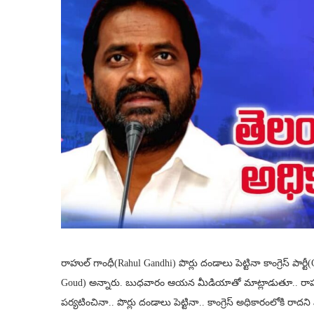
రాహుల్ గాంధీ(Rahul Gandhi) పొర్లు దండాలు పెట్టినా కాంగ్రెస్ పార్టీ
Goud) అన్నారు. బుధవారం ఆయన మీడియాతో మాట్లాడుతూ.. రాహుల్‌ 
పర్యటించినా.. పొర్లు దండాలు పెట్టినా.. కాంగ్రెస్ అధికారంలోకి రా