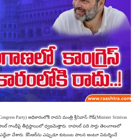
(Congress Party) అధికారంలోకి రాదని మంత్రి శ్రీనివాస్‌ గౌడ్(Minister Srinivas
గాంధీపై తీవ్రస్థాయిలో ధ్వజమెత్తారు. రాహుల్ పది సార్లు తెలంగాణలో
దని ఎద్దేవా చేశారు. కేసీఆర్‌ను ఎప్పుడూ కుటుంబ పాలన అంటూ విమర్శించే