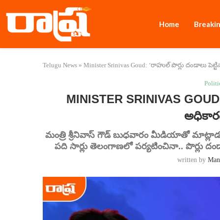
Home
Breaki
Telugu News
»
Minister Srinivas Goud: ‘రాహుల్‌ పొర్లు దండాలు పెట్టిన
Politi
MINISTER SRINIVAS GOUD: ‘రాహు
అధికారం
మంత్రి శ్రీనివాస్‌ గౌడ్ బుధవారం మీడియాతో మాట్లాడ
పది సార్లు తెలంగాణలో పర్యటించినా.. పొర్లు దండాల
written by
Man