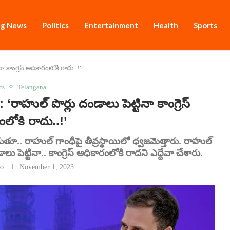
ng News
Politics
Entertainment
Health
Sports
ా కాంగ్రెస్ అధికారంలోకి రాదు..!’
cs
Telangana
ల్‌ పొర్లు దండాలు పెట్టినా కాంగ్రెస్
లోకి రాదు..!’
ుతూ.. రాహుల్‌ గాంధీపై తీవ్రస్థాయిలో ధ్వజమెత్తారు. రాహుల్
ు పెట్టినా.. కాంగ్రెస్ అధికారంలోకి రాదని ఎద్దేవా చేశారు.
o
November 1, 2023