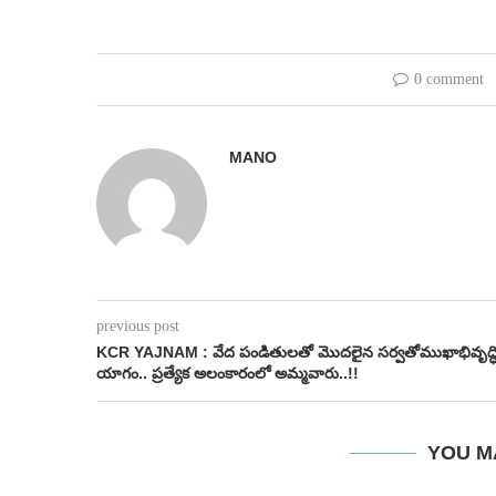
0 comment
MANO
previous post
KCR YAJNAM : వేద పండితులతో మొదలైన సర్వతోముఖాభివృద్ధ
యాగం.. ప్రత్యేక అలంకారంలో అమ్మవారు..!!
YOU M