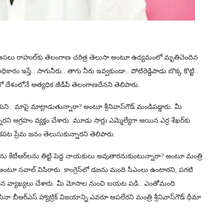
్రి. అసలు రాహుల్‌కు తెలంగాణ చరిత్ర తెలుసా అంటూ ఉద్యమంలో మృతిచెందిన
కారం ఇస్తే.. సాగునీరు.. తాగు నీరు ఇవ్వకుండా.. పోటిరెడ్డిపాడు బొక్క కొట్టి..
లలో దేశంలోనే అత్యధిక జీడీపీ తెలంగాణదేనని తెలిపారు.
కుని.. మాపై మాట్లాడుతున్నారా? అంటూ శ్రీనివాస్‌గౌడ్ మండిపడ్డారు. మీ
రని ఆగ్రహం వ్యక్తం చేశారు. మూడు సార్లు ఎమ్మెల్యేగా అయిన ఎర్ర శేఖర్‌కు
 కపట ప్రేమ జనం తెలుసుకున్నారని తెలిపారు.
ఆర్‌ను కేటీఆర్‌లను తిట్టి పెద్ద నాయకులు అవుతారనుకుంటున్నారా? అంటూ మంత్రి
ూద్దాం అంటూ సవాల్ విసిరారు. కాంగ్రెస్‌లో డజను మంది సీఎంలు ఉంటారని, పగటి
చలన వ్యాఖ్యలు చేశారు. మీ మోసాల నుంచి బయట పడి.. ఎంతోమంది
ినా బీఆర్ఎస్ హ్యాట్రిక్ విజయాన్ని ఎవరూ ఆపలేరని మంత్రి శ్రీనివాస్‌గౌడ్ ధీమా