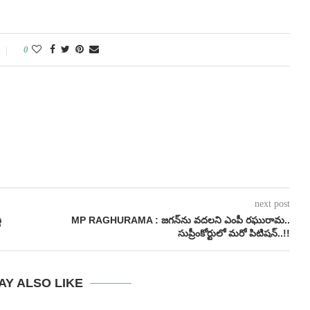
0
next post
ి
MP RAGHURAMA : జగన్‌ను వదలని ఎంపీ రఘురామ..
సుప్రీంకోర్టులో మరో పిటిషన్‌..!!
AY ALSO LIKE