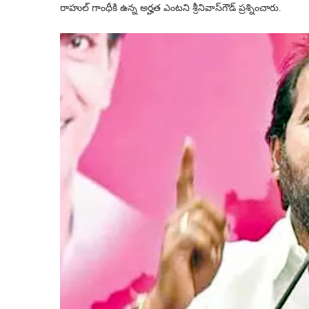
రాహుల్ గాంధీకి ఉన్న అర్హత ఎంటని శ్రీనివాస్‌గౌడ్ ప్రశ్నించారు.