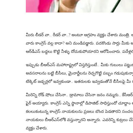
మీరు లీడర్ వా.. రీడర్ వా..? అంటూ ఆగ్రహం వ్యక్తం చేశారు మంత
వారు కాంగ్రెస్ వల్ల కాదా? అని మండిపడ్డారు. పదకొండు సార్లు మీకు అధి
ఆర్‌డీఎస్‌ బద్దలు కొట్టి నీళ్ళు దోచుకుపోయారని ఆరోపించారు. పదేళ్
ఇప్పుడు బీఆర్ఎస్ మహారాష్ట్రలో విస్తరిస్తుంటే.. మీకు గుబులు పట్టు
అవసరాలను బట్టి బీసీలు, మైనార్టీలను రెచ్చగొట్టి పబ్బం గడుపుకున్నా
టిక్కెట్ జడ్చర్లలో ఇవ్వకుండా.. ఇతరులకు ఇవ్వడంతోనే బీసీలపై మీ
మీరెన్ని రోడ్ షోలు చేసినా.. డ్రామాలు చేసినా జనం నమ్మరు.. కేసీ
ఫైర్ అయ్యారు. కాంగ్రెస్ ఎన్ని స్థానాల్లో డిపాజిట్ సాధిస్తుందో చ
కలలుకంటున్న కాంగ్రెస్ నాయకులను ప్రజలు బొంద పెడతారని సం
నాయకులు బీఆర్ఎస్‌లోకి వస్తున్నారని అన్నారు. ఎవరెన్ని కుట్రలు చేస
వ్యక్తం చేశారు.