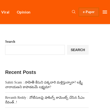
Viral
Opinion
e-Paper
Search
SEARCH
Recent Posts
Sahiti Scam : సాహితీ కేసుని పక్కదారి మళ్లిస్తున్నారా? లక్ష్మీ
నారాయణని కాపాడటమే లక్ష్యమా?
Revanth Reddy : నోటీసులపై షాకింగ్స్ కామెంట్స్ చేసిన సీఎం
రేవంత్..!