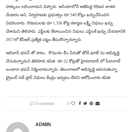
హక్కులు లభించాయని చెప్పారు. ఆసియాలోనే అతిపెద్ద గిరిజన జాతర
మేడారం అని, నిర్వహణకు ప్రభుత్వం రూ.340 కోట్లు ఖర్చుచేసిందని
వివరించారు. గిరిజనులకు రూ.1,336 కోట్ల కళ్యాణ లక్ష్మీ నిధులు ఖర్చు
చేశామని తెలిపారు. ఎస్టీలకు కేటాయించిన నిధులు ఎస్టీలకే ఖర్చు చేయటానికి
2017లో కేసీఆర్ ప్రత్యేక చట్టం తీసుకొచ్చారన్నారు.
ఆదివాసీ భవన్‌ తో పాటు.. కొమురం భీం పేరుతో జోడే ఘాట్‌ ను అభివృద్ధి
చేసుకున్నామని తెలిపారు కవిత. రూ.22 కోట్లతో హైదరాబాద్‌ లో సేవాలాల్
బంజారా భవన్ నిర్మించామన్నారు. తెలంగాణలో అభివృద్ధి జరుగుతున్నా..
ట్రైబల్ సబ్ ప్లాన్ నిధులు కేంద్రం ఇవ్వటం లేదని ఆరోపించారు కవిత.
0 comment
0
ADMIN