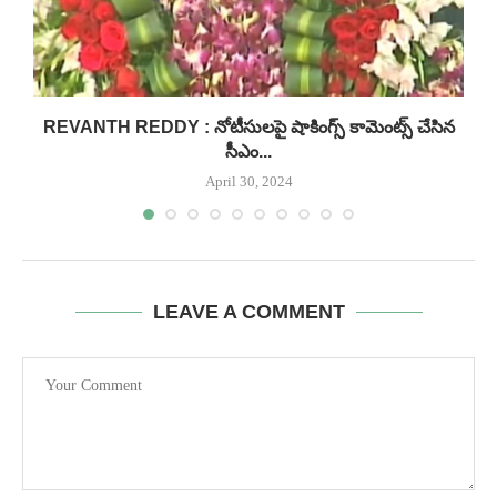
..
REVANTH REDDY : నోటీసులపై షాకింగ్స్ కామెంట్స్ చేసిన
సీఎం...
April 30, 2024
LEAVE A COMMENT