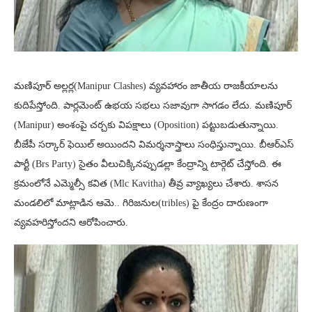
మణిపూర్ అల్లర్ల(Manipur Clashes) వ్యవహారం జాతీయ రాజకీయాలను
కుదిపేస్తోంది. పార్లమెంట్ ఉభయ సభలు సజావుగా సాగడం లేదు. మణిపూర్
(Manipur) అంశంపై చర్చకు విపక్షాలు (Oposition) పట్టుబడుతున్నాయి.
బీజేపీ సర్కార్ ఫెయిల్ అయిందని విమర్శనాస్త్రాలు సంధిస్తున్నాయి. బీఆర్ఎస్
పార్టీ (Brs Party) సైతం వీలుచిక్కినప్పుడల్లా కేంద్రాన్ని టార్గెట్ చేస్తోంది. ఈ
క్రమంలోనే ఎమ్మెల్సీ కవిత (Mlc Kavitha) తీవ్ర వ్యాఖ్యలు చేశారు. శాసన
మండలిలో మాట్లాడిన ఆమె.. గిరిజనుల(tribles) పై కేంద్రం దారుణంగా
వ్యవహరిస్తోందని ఆరోపించారు.