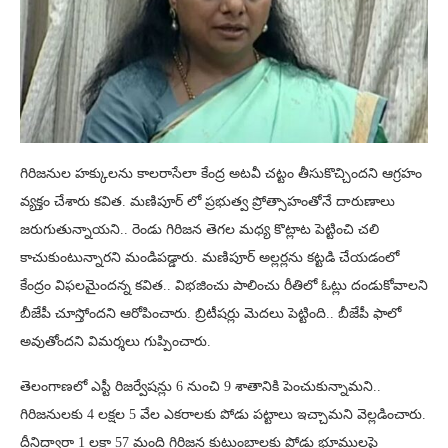
గిరిజనుల హక్కులను కాలరాసేలా కేంద్ర అటవీ చట్టం తీసుకొచ్చిందని ఆగ్రహం
వ్యక్తం చేశారు కవిత. మణిపూర్‌ లో ప్రభుత్వ ప్రోత్సాహంతోనే దారుణాలు
జరుగుతున్నాయని.. రెండు గిరిజన తెగల మధ్య కొట్లాట పెట్టించి చలి
కాచుకుంటున్నారని మండిపడ్డారు. మణిపూర్ అల్లర్లను కట్టడి చేయడంలో
కేంద్రం విఫలమైందన్న కవిత.. విభజించు పాలించు రీతిలో ఓట్లు దండుకోవాలని
బీజేపీ చూస్తోందని ఆరోపించారు. బ్రిటీషర్లు మెదలు పెట్టింది‌‌.. బీజేపీ ఫాలో
అవుతోందని విమర్శలు గుప్పించారు.
తెలంగాణలో ఎస్టీ రిజర్వేషన్లు 6 నుంచి 9 శాతానికి పెంచుకున్నామని..
గిరిజనులకు 4 లక్షల 5 వేల ఎకరాలకు పోడు పట్టాలు ఇచ్చామని వెల్లడించారు.
దీనిద్వారా 1 లక్షా 57 మంది గిరిజన కుటుంబాలకు పోడు భూములపై