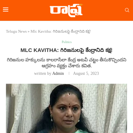
Telugu News
»
Mlc Kavitha: గిరిజనులపై కేంద్రానిది కక్ష!
Politics
MLC KAVITHA: గిరిజనులపై కేంద్రానిది కక్ష!
గిరిజనుల హక్కులను కాలరాసేలా కేంద్ర అటవీ చట్టం తీసుకొచ్చిందని
ఆగ్రహం వ్యక్తం చేశారు కవిత.
written by
Admin
August 5, 2023