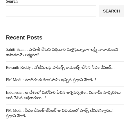
Search
SEARCH
Recent Posts
Sahiti Scam : సాహితీ కేసుని పక్కదారి మళ్లిస్తున్నారా? లక్ష్మీ నారాయణని
కాపాడటమే లక్ష్యమా?
Revanth Reddy : నోటీసులపై షాకింగ్స్ కామెంట్స్ చేసిన సీఎం రేవంత్..!
PM Modi : మాదిగలకు కీలక హామీ ఇచ్చిన ప్రధాని మోడీ..!
Indonesia : ఆ దేశంలో మరోసారి పేలిన అగ్నిపర్వతం.. సునామీ హెచ్చరికలు
జారీ చేసిన అధికారులు.. !
PM Modi : సీఎం రేవంత్-కేసీఆర్ ఆ విషయంలో హెల్ప్ చేసుకొన్నారు..!
ప్రధాని మోడీ..