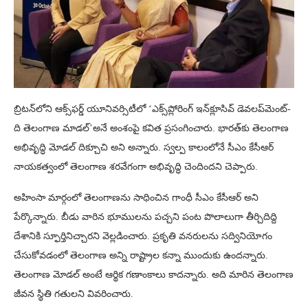
బ్రిటన్‌లోని ఆక్స్‌ఫర్డ్ యూనివర్సిటీలో ‘ఎక్స్‌ప్లోరింగ్‌ ఇన్‌క్లూసివ్‌ డెవలప్‌మెంట్‌-
ది తెలంగాణ మాడల్‌’అనే అంశంపై కవిత ప్రసంగించారు. భారత్‌కు తెలంగాణ
అభివృద్ధి మోడల్ దిక్చూచి అని అన్నారు. స్వల్ప కాలంలోనే సీఎం కేసీఆర్
నాయకత్వంలో తెలంగాణ శరవేగంగా అభివృద్ధి చెందిందని చెప్పారు.
అహింసా మార్గంలో తెలంగాణను సాధించిన గాంధీ సీఎం కేసీఆర్ అని
పేర్కొన్నారు. బీడు వారిన భూములను పచ్చని పంట పొలాలుగా తీర్చిదిద్ది
దేశానికి స్ఫూర్తినిచ్చారని వెల్లడించారు. ప్రకృతి వనరులను సద్వినియోగం
చేసుకోవడంలో తెలంగాణ అన్ని రాష్ట్రాల కన్నా ముందుకు ఉందన్నారు.
తెలంగాణ మోడల్ అంటే ఆర్థిక గణాంకాలు కాదన్నారు. అది మారిన తెలంగాణ
జీవన స్థితి గతులని వివరించారు.