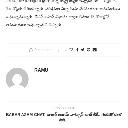
2014లో రూ.62 లక్షల కోట్లుగా ఉన్న రాష్ట్ర బడ్జెట్ ఇప్పుడు రూ. 2 లక్షల 94
వేల కోట్లకు చేరిందన్నారు. పరిశ్రమల ఏర్పాటును వేగవంతంగా అనుమతులు
ఇస్తున్నామన్నారు. టీఎస్ ఐపాస్ విధానం ద్వారా కేవలం 15 రోజుల్లోనే
అనుమతులు ఇస్తున్నామని చెప్పారు.
0 comment
0
RAMU
previous post
BABAR AZAM CHAT: బాబర్ అజామ్ వాట్సాప్ చాట్ లీక్.. గందరగోళంలో
పాక్..!