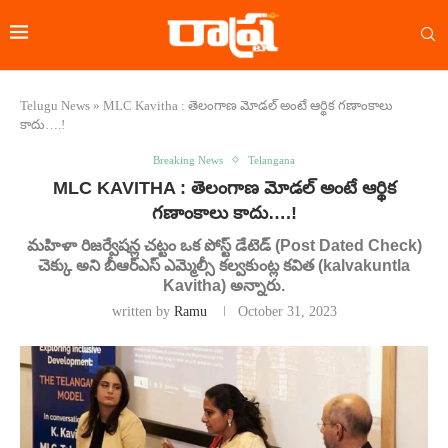
Telugu News
»
MLC Kavitha : తెలంగాణ మోడల్ అంటే ఆర్థిక గణాంకాలు
కాదు….!
Breaking News
Telangana
MLC KAVITHA : తెలంగాణ మోడల్ అంటే ఆర్థిక
గణాంకాలు కాదు….!
మహిళా రిజర్వేషన్ల చట్టం ఒక పోస్ట్ డేటెడ్ (Post Dated Check)
చెక్కు అని బీఆర్ఎస్ ఎమ్మెల్సీ కల్వకుంట్ల కవిత (kalvakuntla
Kavitha) అన్నారు.
written by
Ramu
October 31, 2023