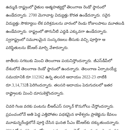
ఉమ్మడి రాష్ట్రంలో రైతుల ఆత్మహత్యల్లో తెలంగాణ రెండో స్థానంలో
ఉండేదన్నారు. 2700 మెగావాట్ల విద్యుత్తు కొరత ఉండేదన్నారు. సరైన
విద్యుత్తు సౌకర్యాలు లేక పరిశ్రమలను వారంలో రెండు రోజులపాటు మూతబడి
ఉండేవన్నారు. రాష్ట్రంలో తాగునీటి ఎద్దడి ఎక్కువగా ఉండేదన్నారు.
స్వరాష్ట్రంలో సమూలమైన సంస్కరణలు తీసుకు వచ్చి పూర్తిగా ఆ
పరిస్థితులను కేసీఆర్ మార్చి వేశారన్నారు.
జాతీయ సగటుకు మించి తెలంగాణ పయనిస్తోందన్నారు. జీఎస్‌డీపీలో
దేశంలోనే తెలంగాణ రెండో స్థానంలో ఉందన్నారు. తెలంగాణ ఏర్పాటయ్యే
సమయానికి రూ.112162 ఉన్న తలసరి ఆదాయం 2022-23 నాటికి
రూ.3,14,732కి పెరిగిందన్నారు. తలసరి ఆదాయం పెరుగుదలలో ఇతర
రాష్ట్రాలకు మించి దూసుకెళ్తొందన్నారు.
చివరి గింజ వరకు పంటను బీఆర్ఎస్ సర్కార్ కొనుగోలు చేస్తోందన్నారు.
ప్రపంచంలోనే అతి పెద్ద ఎత్తిపోతల పథకమైన కాళేశ్వరం ప్రాజెక్టును కేవలం
మూడున్నరేండ్లలోనే పూర్తి చేసిన ఘనత సీఎం కేసీఆర్‌కు దక్కుతుందన్నారు.