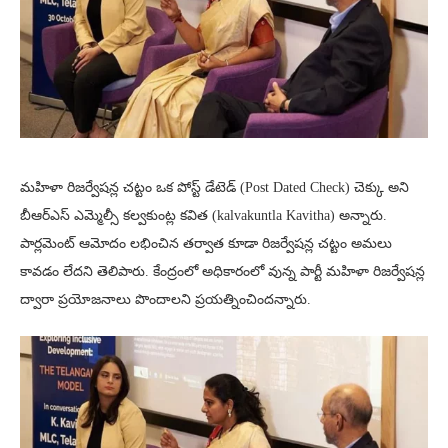
మహిళా రిజర్వేషన్ల చట్టం ఒక పోస్ట్ డేటెడ్ (Post Dated Check) చెక్కు అని
బీఆర్ఎస్ ఎమ్మెల్సీ కల్వకుంట్ల కవిత (kalvakuntla Kavitha) అన్నారు.
పార్లమెంట్ ఆమోదం లభించిన తర్వాత కూడా రిజర్వేషన్ల చట్టం అమలు
కావడం లేదని తెలిపారు. కేంద్రంలో అధికారంలో వున్న పార్టీ మహిళా రిజర్వేషన్ల
ద్వారా ప్రయోజనాలు పొందాలని ప్రయత్నించిందన్నారు.