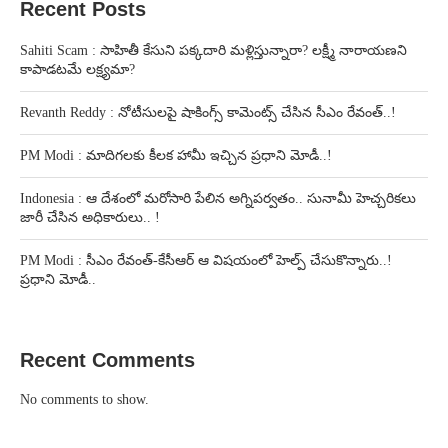
Recent Posts
Sahiti Scam : సాహితీ కేసుని పక్కదారి మళ్లిస్తున్నారా? లక్ష్మీ నారాయణని
కాపాడటమే లక్ష్యమా?
Revanth Reddy : నోటీసులపై షాకింగ్స్ కామెంట్స్ చేసిన సీఎం రేవంత్..!
PM Modi : మాదిగలకు కీలక హామీ ఇచ్చిన ప్రధాని మోడీ..!
Indonesia : ఆ దేశంలో మరోసారి పేలిన అగ్నిపర్వతం.. సునామీ హెచ్చరికలు
జారీ చేసిన అధికారులు.. !
PM Modi : సీఎం రేవంత్-కేసీఆర్ ఆ విషయంలో హెల్ప్ చేసుకొన్నారు..!
ప్రధాని మోడీ..
Recent Comments
No comments to show.