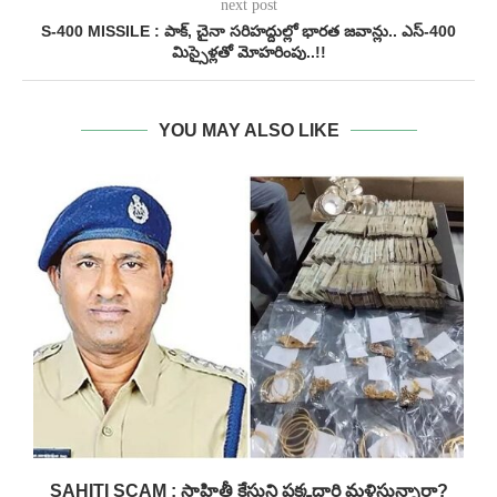
next post
S-400 MISSILE : పాక్‌, చైనా సరిహద్దుల్లో భారత జవాన్లు.. ఎస్‌-400
మిస్సైళ్లతో మోహరింపు..!!
YOU MAY ALSO LIKE
..
SAHITI SCAM : సాహితీ కేసుని పక్కదారి మళ్లిస్తున్నారా?