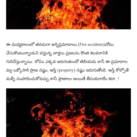
ఈ మధ్యకాలంలో తరచుగా అగ్నిప్రమాదాలు (Fire accidents)చోటు
చేసుకొంటున్నాయని వస్తున్న వార్తలు ప్రజలను కొంత కలవరానికి
గురిచేస్తున్నాయి. లోపం ఎక్కడ జరుగుతుందో తెలియదు కానీ ఈ ప్రమాదాల
వల్ల ఒక్కోసారి ప్రాణ నష్టం, ఆస్తి (property) నష్టం జరుగుతోంది. ఆస్తి కోల్పోతే
మళ్ళీ సంపాదించుకోవచ్చు కానీ ప్రాణాలు అయితే తీసుకురాలేం కదా..!