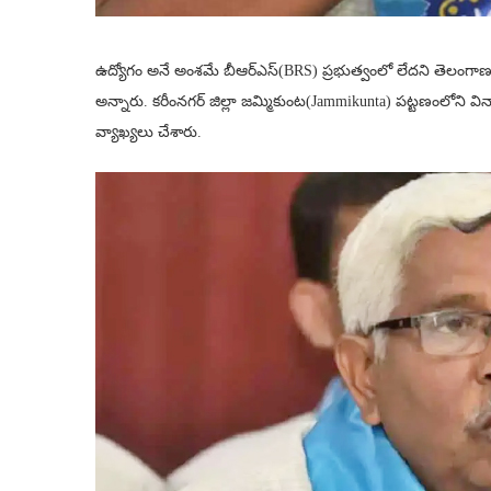
ఉద్యోగం అనే అంశమే బీఆర్ఎస్(BRS) ప్రభుత్వంలో లేదని తెలంగాణ 
అన్నారు. కరీంనగర్ జిల్లా జమ్మికుంట(Jammikunta) పట్టణంలోని వ
వ్యాఖ్యలు చేశారు.