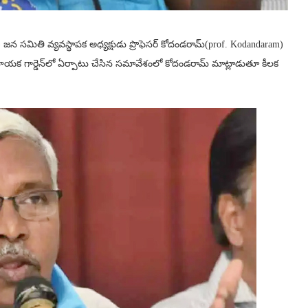
జన సమితి వ్యవస్థాపక అధ్యక్షుడు ప్రొఫెసర్ కోదండరామ్(prof. Kodandaram)
ినాయక గార్డెన్‌లో ఏర్పాటు చేసిన సమావేశంలో కోదండరామ్ మాట్లాడుతూ కీలక