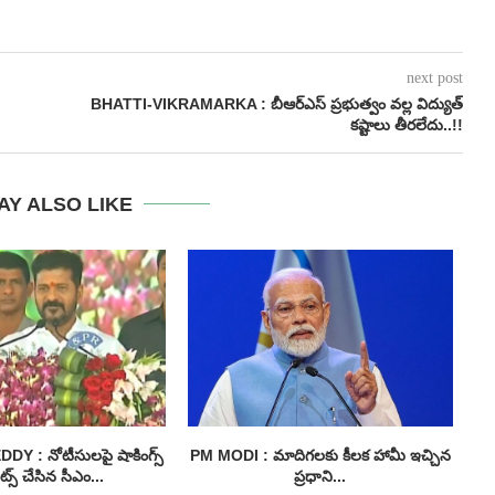
next post
BHATTI-VIKRAMARKA : బీఆర్ఎస్ ప్రభుత్వం వల్ల విద్యుత్
కష్టాలు తీరలేదు..!!
AY ALSO LIKE
 : నోటీసులపై షాకింగ్స్
PM MODI : మాదిగలకు కీలక హామీ ఇచ్చిన
I
్స్ చేసిన సీఎం...
ప్రధాని...