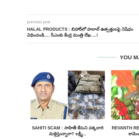
previous post
HALAL PRODUCTS : బిహార్‌లో హలాల్ ఉత్పత్తులపై నిషేధం
విధించండి…. సీఎంకు కేంద్ర మంత్రి లేఖ….!
YOU M
ీనియర్ హీరో
SAHITI SCAM : సాహితీ కేసుని పక్కదారి
REVANTH REDDY
...
మళ్లిస్తున్నారా? లక్ష్మీ...
కామెంట