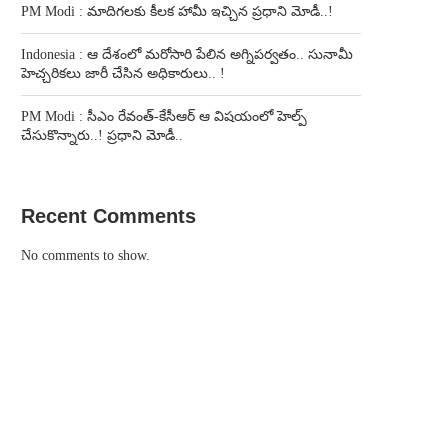
PM Modi : మాదిగలకు కీలక హామీ ఇచ్చిన ప్రధాని మోడీ..!
Indonesia : ఆ దేశంలో మరోసారి పేలిన అగ్నిపర్వతం.. సునామీ
హెచ్చరికలు జారీ చేసిన అధికారులు.. !
PM Modi : సీఎం రేవంత్-కేసీఆర్ ఆ విషయంలో హెల్ప్
చేసుకొన్నారు..! ప్రధాని మోడీ..
Recent Comments
No comments to show.