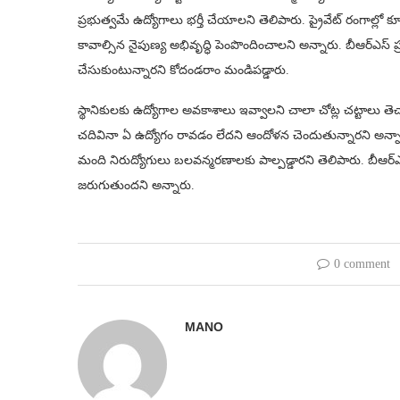
ప్రభుత్వమే ఉద్యోగాలు భర్తీ చేయాలని తెలిపారు. ప్రైవేట్ రంగాల్లో
కావాల్సిన నైపుణ్య అభివృద్ధి పెంపొందించాలని అన్నారు. బీఆర్ఎస్ ప్రభు
చేసుకుంటున్నారని కోదండరాం మండిపడ్డారు.
స్థానికులకు ఉద్యోగాల అవకాశాలు ఇవ్వాలని చాలా చోట్ల చట్టాలు తెచ
చదివినా ఏ ఉద్యోగం రావడం లేదని ఆందోళన చెందుతున్నారని అన్నా
మంది నిరుద్యోగులు బలవన్మరణాలకు పాల్పడ్డారని తెలిపారు. బీఆర్‌ఎస్ 
జరుగుతుందని అన్నారు.
0 comment
MANO