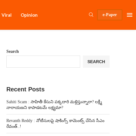
Viral
Opinion
e-Paper
Search
SEARCH
Recent Posts
Sahiti Scam : సాహితీ కేసుని పక్కదారి మళ్లిస్తున్నారా? లక్ష్మీ
నారాయణని కాపాడటమే లక్ష్యమా?
Revanth Reddy : నోటీసులపై షాకింగ్స్ కామెంట్స్ చేసిన సీఎం
రేవంత్..!