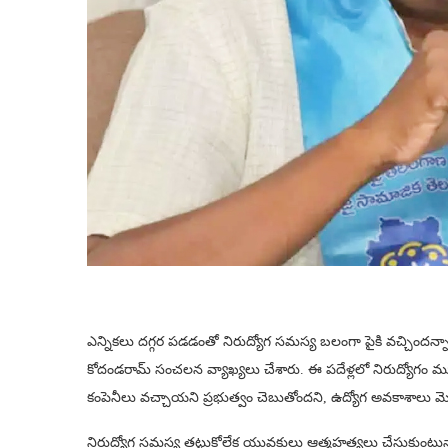
ఎన్నికలు దగ్గర పడడంతో నిరుద్యోగ సమస్య బలంగా పైకి వచ్చిందన్నా
కోదండరామ్ సంచలన వ్యాఖ్యలు చేశారు. ఈ పదేళ్లలో నిరుద్యోగం మూ
కంపెనీలు వచ్చాయని ప్రభుత్వం చెబుతోందని, ఉద్యోగ అవకాశాలు మె
నిరుద్యోగ సమస్య తట్టుకోలేక యువకులు ఆత్మహత్యలు చేసుకుంటున్నా