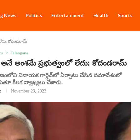
ng News
Politics
Entertainment
Health
Sports
 లేదు: కోదండరామ్
cs
Telangana
 అంశమే ప్రభుత్వంలో లేదు: కోదండరామ్
టణంలోని వినాయక గార్డెన్‌లో ఏర్పాటు చేసిన సమావేశంలో
ుతూ కీలక వ్యాఖ్యలు చేశారు.
o
November 23, 2023