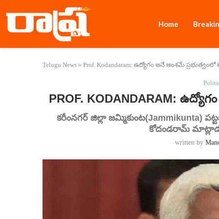
Home
Breaki
Telugu News
»
Prof. Kodandaram: ఉద్యోగం అనే అంశమే ప్రభుత్వంలో
Politi
PROF. KODANDARAM: ఉద్యోగం అనే
కరీంనగర్ జిల్లా జమ్మికుంట(Jammikunta) పట్
కోదండరామ్ మాట్లాడ
written by
Man