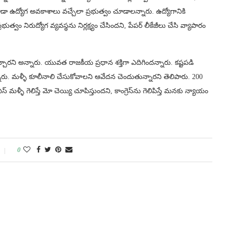
 కూడా ఉద్యోగ అవకాశాలు వచ్చేలా ప్రభుత్వం చూడాలన్నారు. ఉద్యోగానికి
త్వం నిరుద్యోగ వ్యవస్థను నిర్లక్ష్యం చేసిందని, పేపర్ లీకేజీలు చేసి వ్యాపారం
్చారని అన్నారు. యువత రాజకీయ ప్రధాన శక్తిగా ఎదిగిందన్నారు. కష్టపడి
రు. మళ్ళీ కూలీనాలి చేసుకోవాలని ఆవేదన చెందుతున్నారని తెలిపారు. 200
మళ్ళీ గెలిస్తే మో చెయ్యి చూపిస్తుందని, కాంగ్రెస్‌ను గెలిపిస్తే మనకు న్యాయం
0