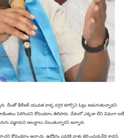
రు. దీంతో కేటీఆర్ యువత కాళ్ళ దగ్గర కూర్చొని ఓట్లు అడుగుతున్నాడని
డింతలు పెరిగిందని కోదండరాం తెలిపారు. దేశంలో ఎక్కడా లేని విధంగా ఐటీ
రుగు పడ్డాయని అబద్ధాలు చెబుతున్నారని అన్నారు.
రని కోదండరాం అన్నారు. ఉద్యోగం ఎవరికి వాళ్లు కల్పించుకునేది కాదని,