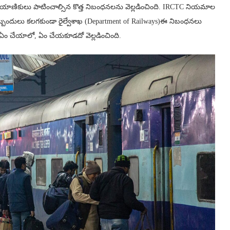
ి. ప్రయాణికులు పాటించాల్సిన కొత్త నిబంధనలను వెల్లడించింది. IRCTC నియమాల
ంటి ఇబ్బందులు కలగకుండా రైల్వేశాఖ (Department of Railways)ఈ నిబంధనలు
 ఏం చేయాలో, ఏం చేయకూడదో వెల్లడించింది.