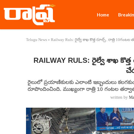
Home
Breaki
Telugu News
»
Railway Ruls: రైల్వే శాఖ కొత్త రూల్స్.. రాత్రి 10గంటల
RAILWAY RULS: రైల్వే శాఖ కొత్త 
చే
రైలులో ప్రయాణికులకు ఎలాంటి ఇబ్బందులు కలగక
రూపొందించింది. ముఖ్యంగా రాత్రి 10 గంటల తర్వ
written by
Ma