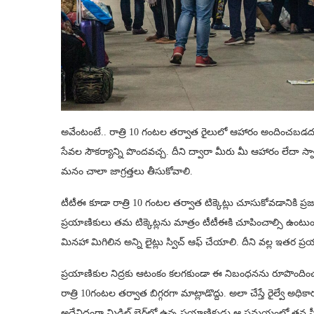
అవేంటంటే.. రాత్రి 10 గంటల తర్వాత రైలులో ఆహారం అందించబడదు. 
సేవల సౌకర్యాన్ని పొందవచ్చ. దీని ద్వారా మీరు మీ ఆహారం లేదా స్న
మనం చాలా జాగ్రత్తలు తీసుకోవాలి.
టీటీఈ కూడా రాత్రి 10 గంటల తర్వాత టిక్కెట్లు చూసుకోవడానికి ప్ర
ప్రయాణికులు తమ టిక్కెట్లను మాత్రం టీటీఈకి చూపించాల్సి ఉంటుం
మినహా మిగిలిన అన్ని లైట్లు స్విచ్ ఆఫ్ చేయాలి. దీని వల్ల ఇతర 
ప్రయాణికుల నిద్రకు ఆటంకం కలగకుండా ఈ నిబంధనను రూపొందించారు
రాత్రి 10గంటల తర్వాత బిగ్గరగా మాట్లాడొద్దు. అలా చేస్తే రైల్వే 
అదేవిధంగా మిడిల్ బెర్త్‌లో ఉన్న ప్రయాణికుడు ఆ సమయంలో తన సీ