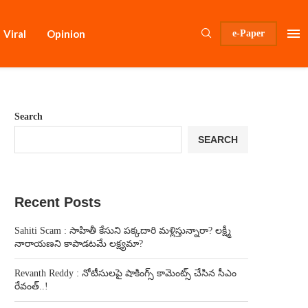
Viral
Opinion
e-Paper
Search
SEARCH
Recent Posts
Sahiti Scam : సాహితీ కేసుని పక్కదారి మళ్లిస్తున్నారా? లక్ష్మీ
నారాయణని కాపాడటమే లక్ష్యమా?
Revanth Reddy : నోటీసులపై షాకింగ్స్ కామెంట్స్ చేసిన సీఎం
రేవంత్..!