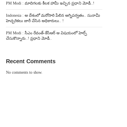
PM Modi : మాదిగలకు కీలక హామీ ఇచ్చిన ప్రధాని మోడీ..!
Indonesia : ఆ దేశంలో మరోసారి పేలిన అగ్నిపర్వతం.. సునామీ
హెచ్చరికలు జారీ చేసిన అధికారులు.. !
PM Modi : సీఎం రేవంత్-కేసీఆర్ ఆ విషయంలో హెల్ప్
చేసుకొన్నారు..! ప్రధాని మోడీ..
Recent Comments
No comments to show.