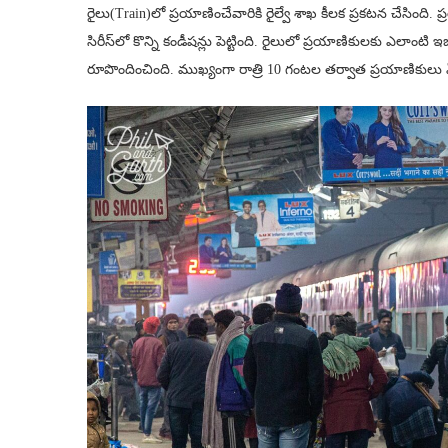
రైలు(Train)లో ప్రయాణించేవారికి రైల్వే శాఖ కీలక ప్రకటన చేసింద
సిరీస్‌లో కొన్ని కండీషన్లు పెట్టింది. రైలులో ప్రయాణికులకు ఎలా
రూపొందించింది. ముఖ్యంగా రాత్రి 10 గంటల తర్వాత ప్రయాణికులు