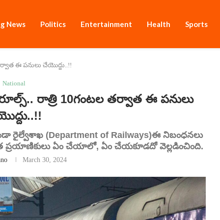
ng News
Politics
Entertainment
Health
Sports
 తర్వాత ఈ పనులు చేయొద్దు..!!
National
రూల్స్.. రాత్రి 10గంటల తర్వాత ఈ పనులు
యొద్దు..!!
ుండా రైల్వేశాఖ (Department of Railways)ఈ నిబంధనలు
ాత ప్రయాణికులు ఏం చేయాలో, ఏం చేయకూడదో వెల్లడించింది.
no
March 30, 2024