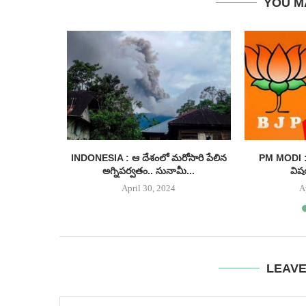
YOU M
ంగాణ నుంచే
INDONESIA : ఆ దేశంలో మరోసారి పేలిన
PM MODI : 
అగ్నిపర్వతం.. సునామీ...
విష
April 30, 2024
A
LEAV