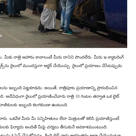
మీకు రాత్రి ఆహారం కావాలంటే మీరు దానిని పొందలేరు. మీరు ఇ-క్యాటరింగ్
ాక్స్‌ను రైలులో ముందస్తుగా ఆర్డర్ చేయొచ్చు. రైలులో ప్రయాణం చేసేటప్పుడు
జలను ఇబ్బంది పెట్టకూడదు. అయితే, రాత్రిపూట ప్రయాణాన్ని ప్రారంభించిన
ది. అదేవిధంగా రైలులో ప్రయాణించేవారు రాత్రి 10 గంటల తర్వాత ఒక లైట్
ప్రయాణికులకు ఇబ్బంది కలగకుండా ఉంటుంది.
. ఒకవేళ మీరు మీ సన్నిహితులు లేదా మిత్రులతో కలిసి ప్రయాణిస్తుంటే
అధికారులకు ఫిర్యాదు అందితే మీపై చర్యలు తీసుకునే అవకాశముంటుంది.
టును ఓపెన్ చేసుకోవచ్చు. కింది బెర్త్ వారు అభ్యంతరం అలా చేయొద్దంటూ