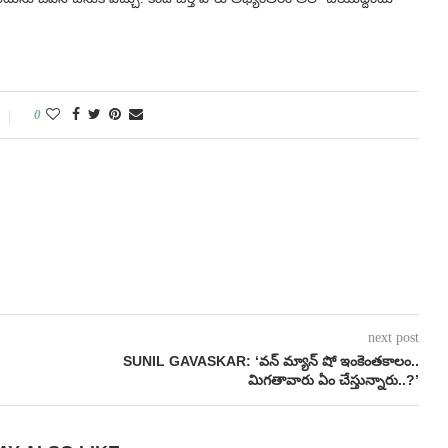
0
next post
SUNIL GAVASKAR: ‘వన్ మ్యాన్ షో ఇంకెంతకాలం..
మిగతావారు ఏం చేస్తున్నారు..?’