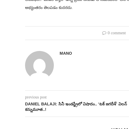
అభ్యంతరం తెలపడం కుదరదు.
0 comment
MANO
previous post
DANIEL BALAJI: సినీ ఇండస్ట్రీలో విషాదం.. ‘టక్ జగదీశ్’ విలన్
కన్నుమూత..!