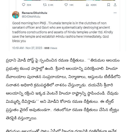
ప్రధాని మోడీ పోస్ట్ పై స్పందించిన రమణ దీక్షితులు.. ‘‘తిరుమల ఆలయం
ప్రభుత్వ కబంధ హస్తాల్లో ఉంది. శ్రీవారి ఆలయాన్ని పరిరక్షించాలి. హిందూ
దేవాలయాల పురాతన సంప్రదాయాలు, నిర్మాణాలు, ఆస్తులను టీటీడీలోని
సనాతన అధికారి క్రమపద్ధతిలో నాశనం చేస్తున్నాడు. దయచేసి శ్రీవారి
ఆలయాన్ని రక్షించి ఇక్కడ వెంటనే హిందూ రాష్ట్రాన్ని స్థాపించండి. దేవుడు
మిమ్మల్ని దీవిస్తాడు’’ అని మోడీని కోరారు రమణ దీక్షితులు. ఈ ట్వీట్
ప్రస్తుతం వైరల్ అవుతుండగా.. గతంలోనూ రమణ దీక్షితులు చేసిన ట్వీట్లు
తెరపైకి వస్తున్నాయి.
తిరుమల ఆలయంతో పాటు ఏపీలో హిందూ ధర్మానికి వ్యతిరేకంగా అనేక