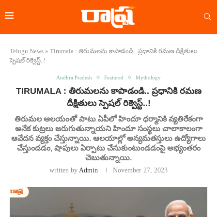
Telugu News
»
Tirumala : తిరుమలను కాపాడండి.. ప్రధానికి రమణ దీక్షితులు
స్పెషల్ రిక్వెస్ట్..!
Andhra Pradesh
Featured
Mythology
TIRUMALA : తిరుమలను కాపాడండి.. ప్రధానికి రమణ
దీక్షితులు స్పెషల్ రిక్వెస్ట్..!
తిరుమల ఆలయంతో పాటు ఏపీలో హిందూ ధర్మానికి వ్యతిరేకంగా
అనేక కుట్రలు జరుగుతున్నాయని హిందూ సంస్థలు చాలాకాలంగా
ఆవేదన వ్యక్తం చేస్తున్నాయి. ఆలయాల్లో అన్యమతస్తులు ఉద్యోగాలు
చేస్తుండడం, షాపులు ఏర్పాటు చేసుకుంటుండడంపై అభ్యంతరం
చెబుతున్నాయి.
written by
Admin
November 27, 2023