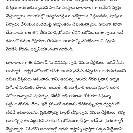
కుట్రలు జరుగుతున్నాయని హిందూ సంస్థలు చాలాకాలంగా ఆవేదన వ్యక్తం
చేస్తున్నాయి. ఆలయాల్లో అన్యమతస్తులు ఉద్యోగాలు చేస్తుండడం, షాపులు
ఏర్పాటు చేసుకుంటుండడంపై అభ్యంతరం చెబుతున్నాయి. అయినా కూడా
దేవాదాయ శాఖ తన తీరు మార్చుకోవడం లేదని ఆరోపణలు ఉన్నాయి. ఇదే
క్రమంలో రమణ దీక్షితులు తిరుమల ఆలయాన్ని పరిరక్షించాలని ప్రధాని
మోడీని కోరడం చర్చనీయాంశంగా మారింది.
చాలాకాలంగా ఈ డిమాండ్ ను వినిపిస్తున్నారు రమణ దీక్షితులు. జగన్ సీఎం
అయ్యాక.. అర్చక హోదాలో తనకు ఆలయ ప్రవేశం కచ్చితంగా జరుగుతుందని
రమణ దీక్షితులు ఆశించారు. కానీ, ఆయన్ను ఆలయ గౌరవ ప్రధాన అర్చక
హోదాకే పరిమితం చేశారు. అయితే.. తనకు శ్రీవారి ఆలయ ప్రధాన అర్చక
హోదా ఇవ్వాలని ప్రభుత్వం, టీటీడీ అధికారులను కోరుతూ వస్తున్నా..
పట్టించుకోవడం లేదు. ఇదే క్రమంలో అవకాశం దొరికినప్పుడల్లా ట్విట్టర్ లో
టీటీడీ అధికారులను, ప్రభుత్వాన్ని టార్గెట్ చేస్తున్నారు రమణ దీక్షితులు. చిన్న
అంశాన్ని సైతం పట్టుకుని సంచలన ఆరోపణలు చేస్తూ జగన్ ను సైతం ట్యాగ్
చేస్తున్నారు. ఏపీలోని ఆలయాల్లో ఆగమ శాస్త్రాన్ని పూర్తిగా పక్కన పెట్టేశారని