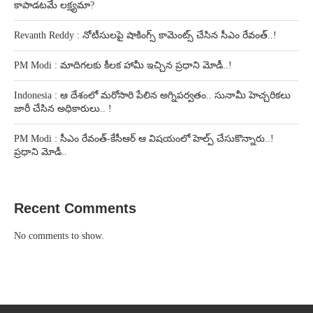
కాపాడటమే లక్ష్యమా?
Revanth Reddy : నోటీసులపై షాకింగ్స్ కామెంట్స్ చేసిన సీఎం రేవంత్..!
PM Modi : మాదిగలకు కీలక హామీ ఇచ్చిన ప్రధాని మోడీ..!
Indonesia : ఆ దేశంలో మరోసారి పేలిన అగ్నిపర్వతం.. సునామీ హెచ్చరికలు
జారీ చేసిన అధికారులు.. !
PM Modi : సీఎం రేవంత్-కేసీఆర్ ఆ విషయంలో హెల్ప్ చేసుకొన్నారు..!
ప్రధాని మోడీ..
Recent Comments
No comments to show.