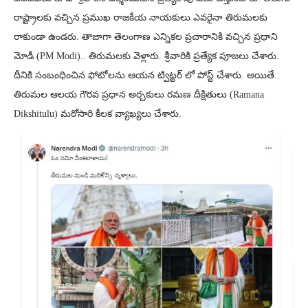
రాష్ట్రాలకు వచ్చిన ప్రముఖ రాజకీయ నాయకులు ఎవరైనా తిరుమలకు
రాకుండా ఉండరు. తాజాగా తెలంగాణ ఎన్నికల ప్రచారానికి వచ్చిన ప్రధాని
మోడీ (PM Modi).. తిరుమలకు వెళ్లారు. శ్రీవారికి ప్రత్యేక పూజలు చేశారు.
దీనికి సంబంధించిన ఫోటోలను ఆయన ట్విట్టర్ లో పోస్ట్ చేశారు. అయితే..
తిరుమల ఆలయ గౌరవ ప్రధాన అర్చకులు రమణ దీక్షితులు (Ramana
Dikshitulu) మరోసారి కీలక వ్యాఖ్యలు చేశారు.