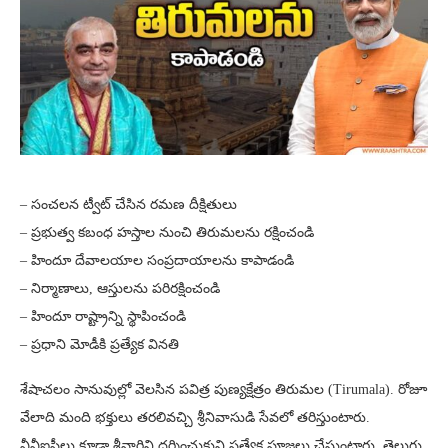
– సంచలన ట్వీట్ చేసిన రమణ దీక్షితులు
– ప్రభుత్వ కబంధ హస్తాల నుంచి తిరుమలను రక్షించండి
– హిందూ దేవాలయాల సంప్రదాయాలను కాపాడండి
– నిర్మాణాలు, ఆస్తులను పరిరక్షించండి
– హిందూ రాష్ట్రాన్ని స్థాపించండి
– ప్రధాని మోడీకి ప్రత్యేక వినతి
శేషాచలం సానువుల్లో వెలసిన పవిత్ర పుణ్యక్షేత్రం తిరుమల (Tirumala). రోజూ
వేలాది మంది భక్తులు తరలివచ్చి శ్రీనివాసుడి సేవలో తరిస్తుంటారు.
వీవీఐపీలు కూడా శ్రీవారిని దర్శించుకుని ప్రత్యేక పూజలు చేస్తుంటారు. తెలుగు