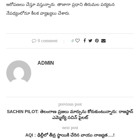
ఆరోపణలు చేస్తూ వస్తున్నారు. తాజాగా ప్రధాని తిరుమల పర్యటన
నేపథ్యంలోనూ కీలక వ్యాఖ్యలు చేశారు.
0 comment
0
ADMIN
previous post
SACHIN PILOT: తెలంగాణ ప్రజలు మార్పును కోరుకుంటున్నారు: రాజస్థాన్
ఎమ్మెల్యే సచిన్ పైలట్
next post
AQI : ఢిల్లీలో తీవ్ర స్థాయికి చేరిన వాయు నాణ్యత….!