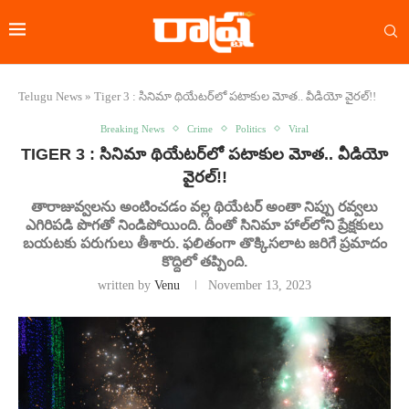
Telugu News
»
Tiger 3 : సినిమా థియేటర్‌లో పటాకుల మోత.. వీడియో వైరల్​!!
Breaking News
Crime
Politics
Viral
TIGER 3 : సినిమా థియేటర్‌లో పటాకుల మోత.. వీడియో
వైరల్​!!
తారాజువ్వలను అంటించడం వల్ల థియేటర్‌ అంతా నిప్పు రవ్వలు
ఎగిరిపడి పొగతో నిండిపోయింది. దీంతో సినిమా హాల్‌లోని ప్రేక్షకులు
బయటకు పరుగులు తీశారు. ఫలితంగా తొక్కిసలాట జరిగే ప్రమాదం
కొద్దిలో తప్పింది.
written by
Venu
November 13, 2023