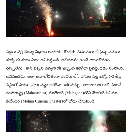
పెద్దలు వెర్రి వెయ్యి విధాలు అంటారు. కొందరు మనుషులు చేస్తున్న పనులు
చూస్తే ఈ మాట నిజం అనిపిస్తుంది. అభిమానం ఉంటే చాటుకోవడం
తప్పులేదు.. కానీ పక్కన ఉన్నవారికి ఇబ్బంది కలిగేలా ప్రవర్తించడం సంస్కారం
అనిపించదు. ఇలా అనాలోచితంగా కొందరు చేసే పనుల వల్ల ఒక్కోసారి తీవ్ర
నష్టంతో పాటు.. ప్రాణ నష్టం జరిగినా జరగవచ్చు.. తాజాగా ఇలాంటి ఘటనే
మహారాష్ట్ర (Maharashtra) మాలేగావ్‌ (Malegaon)లోని మోహన్‌ సినిమా
థియేటర్‌ (Mohan Cinema Theater)లో చోటు చేసుకుంది.