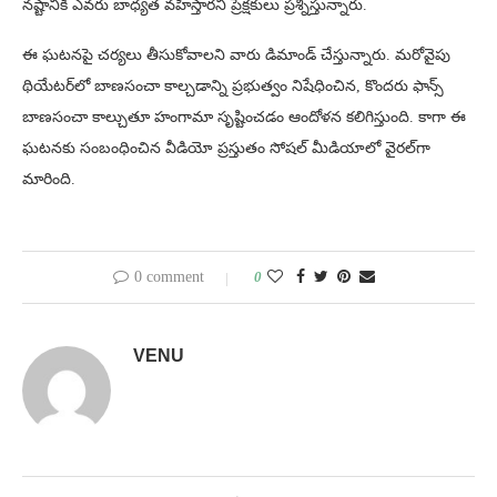
నష్టానికి ఎవరు బాధ్యత వహిస్తారని ప్రేక్షకులు ప్రశ్నిస్తున్నారు.
ఈ ఘటనపై చర్యలు తీసుకోవాలని వారు డిమాండ్ చేస్తున్నారు. మరోవైపు
థియేటర్‌లో బాణసంచా కాల్చడాన్ని ప్రభుత్వం నిషేధించిన, కొందరు ఫాన్స్
బాణసంచా కాల్చుతూ హంగామా సృష్టించడం ఆందోళన కలిగిస్తుంది. కాగా ఈ
ఘటనకు సంబంధించిన వీడియో ప్రస్తుతం సోషల్​ మీడియాలో వైరల్​గా
మారింది.
0 comment
0
VENU