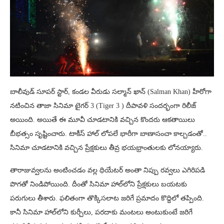
బాలీవుడ్‌ సూపర్ స్టార్, కండల వీరుడు సల్మాన్‌ ఖాన్‌ (Salman Khan) హీరోగా
నటించిన తాజా సినిమా టైగర్‌ 3 (Tiger 3 ) దీపావళి సందర్భంగా రిలీజ్
అయింది. అయితే ఈ మూవీ చూడటానికి వచ్చిన కొందరు ఆకతాయిలు
బీభత్సం సృష్టించారు. టాకీస్‌ హాల్‌ లోపలే భారీగా బాణాసంచా కాల్చడంతో..
సినిమా చూడటానికి వచ్చిన ప్రేక్షకులు తీవ్ర భయభ్రాంతులకు లోనయ్యారు.
తారాజువ్వలను అంటించడం వల్ల థియేటర్‌ అంతా నిప్పు రవ్వలు ఎగిరిపడి
పొగతో నిండిపోయింది. దీంతో సినిమా హాల్‌లోని ప్రేక్షకులు బయటకు
పరుగులు తీశారు. ఫలితంగా తొక్కిసలాట జరిగే ప్రమాదం కొద్దిలో తప్పింది.
కానీ సినిమా హాల్‌లోని కుర్చీలు, పరదాకు మంటలు అంటుకుంటే జరిగే