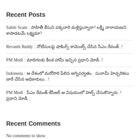
Recent Posts
Sahiti Scam : సాహితీ కేసుని పక్కదారి మళ్లిస్తున్నారా? లక్ష్మీ నారాయణని
కాపాడటమే లక్ష్యమా?
Revanth Reddy : నోటీసులపై షాకింగ్స్ కామెంట్స్ చేసిన సీఎం రేవంత్..!
PM Modi : మాదిగలకు కీలక హామీ ఇచ్చిన ప్రధాని మోడీ..!
Indonesia : ఆ దేశంలో మరోసారి పేలిన అగ్నిపర్వతం.. సునామీ హెచ్చరికలు
జారీ చేసిన అధికారులు.. !
PM Modi : సీఎం రేవంత్-కేసీఆర్ ఆ విషయంలో హెల్ప్ చేసుకొన్నారు..!
ప్రధాని మోడీ..
Recent Comments
No comments to show.