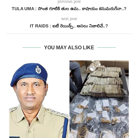
previous post
TULA UMA : సొంత గూటికి తుల ఉమ.. కాషాయం కనుమరుగేనా..?
next post
IT RAIDS : ఐటీ రెయిడ్స్.. అసలు నిజాలివే..?
YOU MAY ALSO LIKE