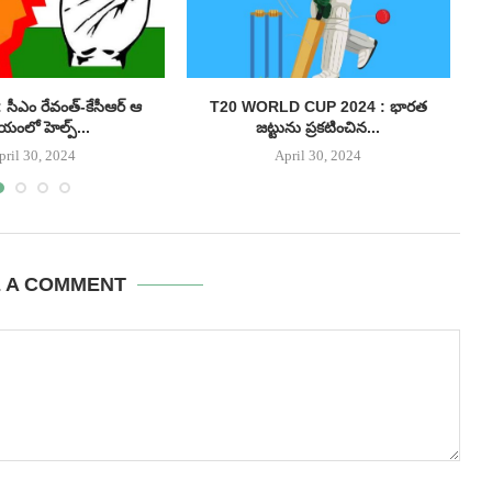
సీఎం రేవంత్-కేసీఆర్ ఆ
T20 WORLD CUP 2024 : భారత
యంలో హెల్ప్...
జట్టును ప్రకటించిన...
pril 30, 2024
April 30, 2024
E A COMMENT