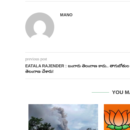
MANO
previous post
EATALA RAJENDER : బంగారు తెలంగాణ కాదు.. తాగుబోతుల
తెలంగాణ చేశారు!
YOU M