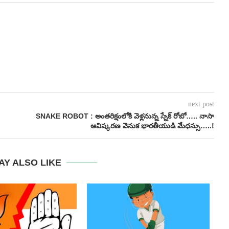
next post
SNAKE ROBOT : అంతరిక్షంలోకి వెళ్లనున్న స్నేక్ రోబో….. నాసా
ఆవిష్కరణ వెనుక భారతీయుడి మేధస్సు…..!
AY ALSO LIKE