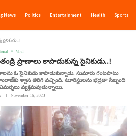
ng News
Politics
Entertainment
Health
Sports
న సైనికుడు..!
ional
Viral
్రి ప్రాణాలు కాపాడుకున్న సైనికుడు..!
్రాణాలను ఓ సైనికుడు కాపాడుకున్నాడు. సుమారు గంటపాటు
్‌కు శ్వాస తిరిగి వచ్చింది. టూరిస్టులను భద్రతా సిబ్బంది
విమర్శలు వ్యక్తమవుతున్నాయి.
o
November 16, 2023