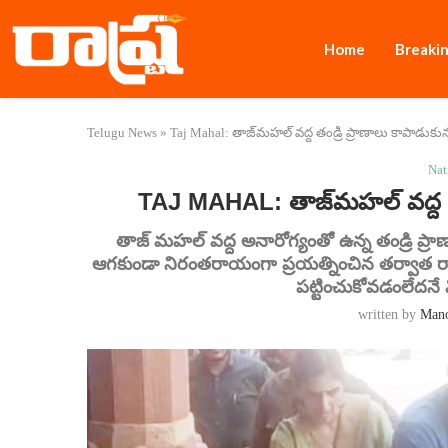
Home
Breaki
Telugu News
»
Taj Mahal: తాజ్‌మహల్ వద్ద తండ్రి ప్రాణాలు కాపాడుకున్
Nat
TAJ MAHAL: తాజ్‌మహల్ వద్ద తండ
తాజ్ మహల్‌ వద్ద అనారోగ్యంతో ఉన్న తండ్రి ప
ఆగకుండా నిరంతరాయంగా ప్రయత్నించిన తర్వాత రాంరాజ
పట్టించుకోవడంలేదనే 
written by
Man