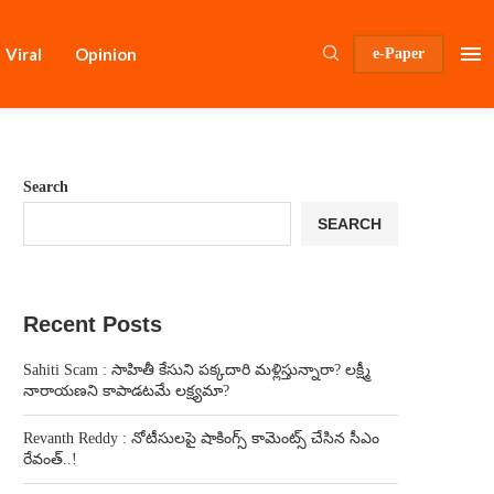
Viral
Opinion
e-Paper
Search
SEARCH
Recent Posts
Sahiti Scam : సాహితీ కేసుని పక్కదారి మళ్లిస్తున్నారా? లక్ష్మీ
నారాయణని కాపాడటమే లక్ష్యమా?
Revanth Reddy : నోటీసులపై షాకింగ్స్ కామెంట్స్ చేసిన సీఎం
రేవంత్..!