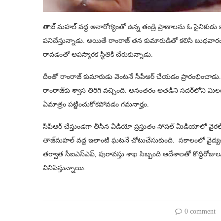
తాజ్ మహల్‌ వద్ద అనారోగ్యంతో ఉన్న తండ్రి ప్రాణాలను ఓ సైనికుడు కాప
పనిచేస్తున్నాడు. అయితే రాంరాజ్‌ తన కుమారుడితో కలిసి బుధవారం
రావడంతో అపస్మారక స్థితికి చేరుకున్నాడు.
దీంతో రాంరాజ్‌ కుమారుడు వెంటనే సీపీఆర్ చేయడం ప్రారంభించ
రాంరాజ్‌కు శ్వాస తిరిగి వచ్చింది. అనంతరం అతడిని సదర్‌లోని మిలట
ఏమాత్రం పట్టించుకోకపోవడం గమనార్హం.
సీపీఆర్ చేస్తుండగా తీసిన వీడియో ప్రస్తుతం సోషల్ మీడియాలో వైరల్ 
తాజ్‌మహల్ వద్ద ఇలాంటి ఘటనే చోటుచేసుకుంది. సకాలంలో వైద్యం
తర్వాత సీఐఎస్ఎఫ్, పురావస్తు శాఖ సిబ్బంది ఆదేశాలతో కొద్దిరోజుల
వినిపిస్తున్నాయి.
0 comment