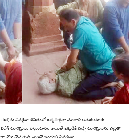
Tajmhal)ను ఎవరైనా జీవితంలో ఒక్కసారైనా చూడాలి అనుకుంటారు.
ిదేశీ టూరిస్టులు వస్తుంటారు. అయితే ఇక్కడికి వచ్చే టూరిస్టులను భద్రతా
జాగా చోటుచేసుకున్న ఘటనే ఇందుకు నిదర్శనం.