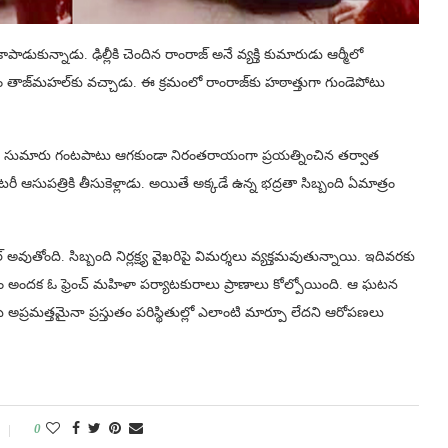
ాడుకున్నాడు. ఢిల్లీకి చెందిన రాంరాజ్‌ అనే వ్యక్తి కుమారుడు ఆర్మీలో
 తాజ్‌మహల్‌కు వచ్చాడు. ఈ క్రమంలో రాంరాజ్‌కు హఠాత్తుగా గుండెపోటు
ాడు. సుమారు గంటపాటు ఆగకుండా నిరంతరాయంగా ప్రయత్నించిన తర్వాత
రీ ఆసుపత్రికి తీసుకెళ్లాడు. అయితే అక్కడే ఉన్న భద్రతా సిబ్బంది ఏమాత్రం
అవుతోంది. సిబ్బంది నిర్లక్ష్య వైఖరిపై విమర్శలు వ్యక్తమవుతున్నాయి. ఇదివరకు
 అందక ఓ ఫ్రెంచ్ మహిళా పర్యాటకురాలు ప్రాణాలు కోల్పోయింది. ఆ ఘటన
ు అప్రమత్తమైనా ప్రస్తుతం పరిస్థితుల్లో ఎలాంటి మార్పూ లేదని ఆరోపణలు
0