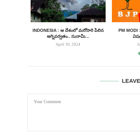
ంగాణ నుంచే
INDONESIA : ఆ దేశంలో మరోసారి పేలిన
PM MODI : 
అగ్నిపర్వతం.. సునామీ...
విష
April 30, 2024
A
LEAV