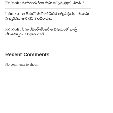
PM Modi : మాదిగలకు కీలక హామీ ఇచ్చిన ప్రధాని మోడీ..!
Indonesia : ఆ దేశంలో మరోసారి పేలిన అగ్నిపర్వతం.. సునామీ
హెచ్చరికలు జారీ చేసిన అధికారులు.. !
PM Modi : సీఎం రేవంత్-కేసీఆర్ ఆ విషయంలో హెల్ప్
చేసుకొన్నారు..! ప్రధాని మోడీ..
Recent Comments
No comments to show.