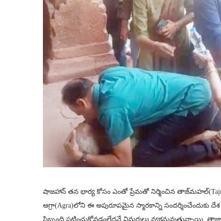
షాజహాన్ తన భార్య కోసం ఎంతో ప్రేమతో నిర్మించిన తాజ్‌మహల్‌(
ఆగ్రా(Agra)లోని ఈ అపురూపమైన స్మారకాన్ని సందర్శించేందుకు దేశ వ
సిబ్బంది పట్టించుకోవడంలేదనే విమర్శలు వ్యక్తమవుతున్నాయి. తా