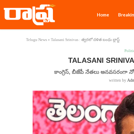
Home
Breaki
Telugu News
»
Talasani Srinivas : త్వరలో దళిత బంధు బ్లాస్ట్
Politi
TALASANI SRINIVAS :
కాంగ్రెస్, బీజేపీ నేతలు అనవసరంగా న
written by
Ad