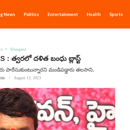
ng News
Politics
Entertainment
Health
Sports
cs
Telangana
 త్వరలో దళిత బంధు బ్లాస్ట్
ోరు పారేసుకుంటున్నారని మండిపడ్డారు తలసాని.
min
August 13, 2023