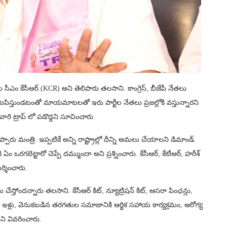
ఎం కేసీఆర్‌ (KCR) అని తెలిపారు తలసాని. కాంగ్రెస్, బీజేపీ నేతలు
పిస్తుండటంతో మాయమాటలతో ఇరు పార్టీల నేతలు ప్రజల్లోకి వస్తున్నారని
 వారి ట్రాప్ లో పడొద్దని సూచించారు.
్పారు మంత్రి. ఇప్పటికే అన్ని రాష్ట్రాల్లో దీన్ని అమలు చేయాలని డిమాండ్
 ఏం ఒరగబెట్టారో చెప్పే దమ్ముందా అని ప్రశ్నించారు. కేసీఆర్, కేటీఆర్‌, హరీశ్‌
్శించారు.
తోందన్నారు తలసాని. కేసీఆర్‌ కిట్‌, న్యూట్రిషన్ కిట్, ఆసరా పింఛన్లు,
కు ఇళ్లు, వెనుకబడిన తరగతుల సమాజానికి ఆర్థిక సహాయ కార్యక్రమం, ఆరోగ్య
ని వివరించారు.