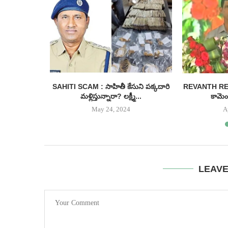
ీనియర్ హీరో
SAHITI SCAM : సాహితీ కేసుని పక్కదారి
REVANTH REDDY
...
మళ్లిస్తున్నారా? లక్ష్మీ...
కామెంట
May 24, 2024
A
LEAV