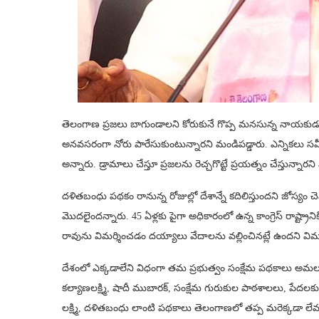
తెలంగాణ ప్రజలు బాగుండాలని కోరుకునే గొప్ప మనసున్న నాయకుడు సీ
అనవసరంగా నోరు పారేసుకుంటున్నారని మండిపడ్డారు. ఎన్నికలు సమీ
అన్నారు. డ్రామాలు చేస్తూ ప్రజలను రెచ్చగొట్టే ప్రయత్నం చేస్తున్నారని
దళితబంధు పథకం రానున్న రోజుల్లో దేశాన్నే కదిలిస్తుందని జోస్యం చెప
మొదలైందన్నారు. 45 ఏళ్లకు పైగా అధికారంలో ఉన్న కాంగ్రెస్ రాష్ట్రానికి
రావును విమర్శించడం దయ్యాలు వేదాలను వల్లించినట్లే ఉందని విమర
దేశంలో ఎక్కడాలేని విధంగా తమ ప్రభుత్వం సంక్షేమ పథకాలు అమలు చేస్
కల్యాణలక్ష్మి, షాదీ ముబారక్, సంక్షేమ గురుకుల పాఠశాలలు, పేదల
లక్ష్మి, దళితబంధు లాంటి పథకాలు తెలంగాణలో తప్ప మరెక్కడా లేవ