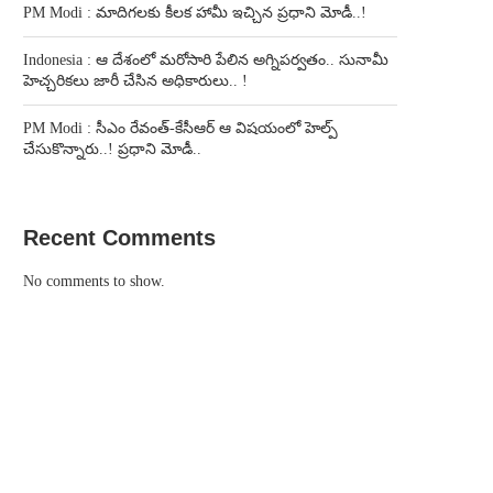
PM Modi : మాదిగలకు కీలక హామీ ఇచ్చిన ప్రధాని మోడీ..!
Indonesia : ఆ దేశంలో మరోసారి పేలిన అగ్నిపర్వతం.. సునామీ
హెచ్చరికలు జారీ చేసిన అధికారులు.. !
PM Modi : సీఎం రేవంత్-కేసీఆర్ ఆ విషయంలో హెల్ప్
చేసుకొన్నారు..! ప్రధాని మోడీ..
Recent Comments
No comments to show.