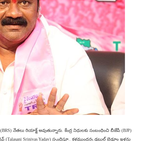
(BRS) నేతలు రియాక్ట్ అవుతున్నారు. కేంద్ర నిధులకు సంబంధించి బీజేపీ (BJP)
్ (Talasani Srinivas Yadav) స్పందిస్తూ.. కళ్లముందన్న డబుల్ బెడ్రూం ఇళ్లను