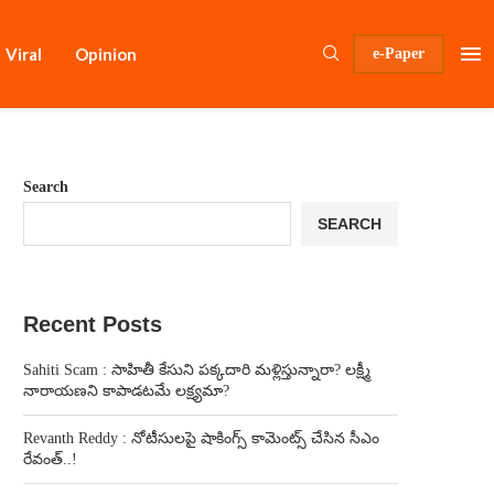
Viral
Opinion
e-Paper
Search
SEARCH
Recent Posts
Sahiti Scam : సాహితీ కేసుని పక్కదారి మళ్లిస్తున్నారా? లక్ష్మీ
నారాయణని కాపాడటమే లక్ష్యమా?
Revanth Reddy : నోటీసులపై షాకింగ్స్ కామెంట్స్ చేసిన సీఎం
రేవంత్..!