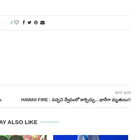
0
next post
ం
HAWAII FIRE : పచ్చని ద్వీపంలో కార్చిచ్చు…భారీగా మృతులు!!
AY ALSO LIKE