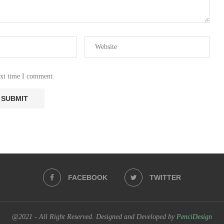
ext time I comment.
FACEBOOK
TWITTER
@2021 - All Right Reserved. Designed and Developed by
PenciDesign