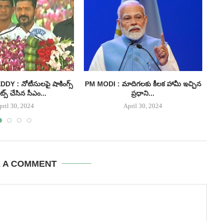
 : నోటీసులపై షాకింగ్స్
PM MODI : మాదిగలకు కీలక హామీ ఇచ్చిన
I
్స్ చేసిన సీఎం...
ప్రధాని...
pril 30, 2024
April 30, 2024
E A COMMENT