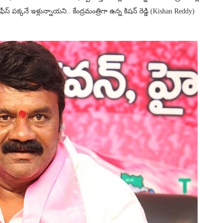
ఫీస్ పక్కనే ఇళ్లున్నాయని.. కేంద్రమంత్రిగా ఉన్న కిషన్ రెడ్డి (Kishan Reddy)