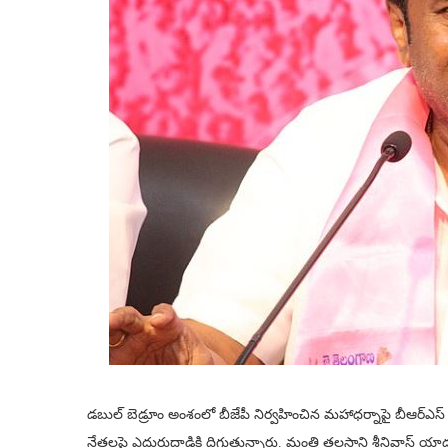
డబుల్ బెడ్రూం అంశంలో బీజేపీ నిర్వహించిన మహాధర్నాపై బీఆర్ఎస్ 
నేతలపై ఎదురుదాడికి దిగుతున్నారు. మంత్రి తలసాని శ్రీనివాస్ యాదవ