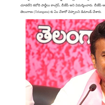
చూడలేని కబోది పార్టీలు కాంగ్రెస్, బీజేపీ అని విమర్శించారు. బీజేపీ ఆ
తెలంగాణ (Telangana) కు ఏం చేశారో చెప్పాలని డిమాండ్ చేశారు.